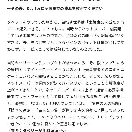
ーその後、Stailerに至るまでの流れを教えてください
タベリーをやっていた頃から、目指す世界は「生鮮食品を当たり前
にECで購入できる」ことでした。当時からネットスーパーを展開
している事業者もいたのですが、会員登録の難しさや配達枠が少な
すぎる、等、先ほど挙げたようなペインのポイントは依然として変
わらず、サービスとしては成熟していない状況でした。
当時タベリーというプロダクトがあったからこそ、献立アプリから
の展開としてイトーヨーカドーなどの大手小売事業者とのコミュニ
ケーションパスを開拓することができました。そして、彼らがなぜ
ネットスーパーの課題を解決できないのか、ということも解像度が
上がってきたことで、ネットスーパーの立ち上げ・運営に必要な機
能をプラットフォームとして提供するStailerの構想にいきつきまし
た。最初は「EC SaaS」と呼んでいましたね。「実在の人の課題」
「技術の適応」「巨大な市場」が揃う交点を徐々に発見していった
ような感じです。このときタベリーにこだわらず、すぐにピボット
できたことは2番めに良かった意思決定でした。
（参考：
タベリーからStailerへ
）