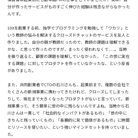
分が作ったサービスがものすごく伸びた経験は残念ながらなかった
んです。
10Xを創業する前、独学でプログラミングを勉強して「ワカリ」と
いう教師の悩みを解決するクローズドチャットのサービスを友人と
作りました。自分の親が教師だったので、教師の課題は理解できる
かな、と思って作ったのですが、まったく使われなくて......。当時
を振り返ると、顧客の課題を理解していなかった、「この世に実在
する課題」に対してプロダクトを作っていなかったな、という反省
がありました。
また、共同創業者でCTOの石川さんも、起業前まで、複数の会社で
たくさんの新規事業に携わってきたけれど、クローズしてしまった
りして、現在まで大きくなったプロダクトがないと言っていて。新
規事業って、そう簡単に世の中に残らないんですよね。当時から石
川さんは一貫して 「社会的なインパクトがあるもの」「世の中に
きちんと残っていくもの」「長期的に見て価値があるもの」に時間
とリソースを使いたい、という強いマインドセットを持っていまし
た。