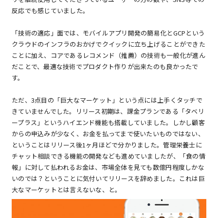
反応でも感じていました。
「技術の適応」面では、モバイルアプリ開発の簡易化とGCPという
クラウドのインフラのおかげでクイックに立ち上げることができた
ことに加え、コアであるレコメンド（推薦）の技術も一般化が進ん
だことで、最適な技術でプロダクト作りが出来たのも良かったで
す。
ただ、3点目の「巨大なマーケット」という点には上手くタッチで
きていませんでした。リリース初期は、課金プランである「タベリ
ープラス」というハイエンド機能も搭載していました。しかし顧客
からの申込みが少なく、お金を払ってまで使いたいものではない、
ということはリリース後1ヶ月ほどで分かりました。管理栄養士に
チャット相談できる機能の開発なども進めていましたが、「食の情
報」に対して払われるお金は、市場全体を見ても数億円程度しかな
いのでは？ということに気付いてリリースを辞めました。これは巨
大なマーケットとは言えないな、と。