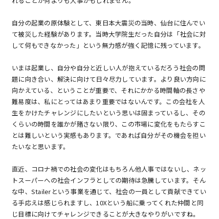
れることが何よりも大事かもしれません。
自分の起業の原体験として、東日本大震災の当時、仙台に住んでい
て被災した経験があります。当時大学院生だった自分は「社会に対
して何もできなかった」という無力感が強く記憶に残っています。
いまは起業し、自分や自分と近しい人が抱えているだろう社会の問
題に向き合い、解決に向けて日々尽力しています。より良い方向に
向かえている、ということが重要で、それにかかる時間軸の長さや
難易度は、私にとってはあまり重要ではないんです。この会社を人
生をかけたチャレンジにしたいという思いは固まっているし、その
くらいの時間を誰かが賭さない限り、この市場に変化をもたらすこ
とは難しいという実感もあります。であれば自分がその機会を担い
たいなと思います。
直近、コロナ禍での社会の変化はもちろん他人事ではないし、ネッ
トスーパーへの社会インフラとしての期待は急騰しています。そん
な中、Stailerという事業を通じて、社会の一員として貢献できてい
る手応えは感じられますし、10Xという船に乗ってくれた仲間と同
じ目標に向けてチャレンジできることが大きなやりがいですね。