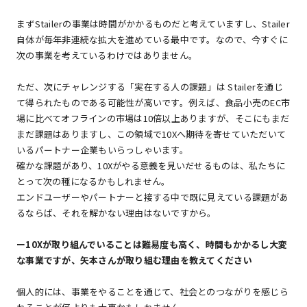
まずStailerの事業は時間がかかるものだと考えていますし、Stailer
自体が毎年非連続な拡大を進めている最中です。なので、今すぐに
次の事業を考えているわけではありません。
ただ、次にチャレンジする「実在する人の課題」は Stailerを通じ
て得られたものである可能性が高いです。例えば、食品小売のEC市
場に比べてオフラインの市場は10倍以上ありますが、そこにもまだ
まだ課題はありますし、この領域で10Xへ期待を寄せていただいて
いるパートナー企業もいらっしゃいます。
確かな課題があり、10Xがやる意義を見いだせるものは、私たちに
とって次の種になるかもしれません。
エンドユーザーやパートナーと接する中で既に見えている課題があ
るならば、それを解かない理由はないですから。
ー10Xが取り組んでいることは難易度も高く、時間もかかるし大変
な事業ですが、矢本さんが取り組む理由を教えてください
個人的には、事業をやることを通じて、社会とのつながりを感じら