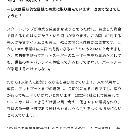
ー10Xは長期的な目線で事業に取り組んでいます。改めてなぜでし
ょうか？
スタートアップが事業を成長させようと思った時に、調達した資金
で買えるものはなにか？という問いがあります。この問いに対する
答えは投資アイテムとも言え、殆どの場合人件費か広告費です。し
かし10Xの事業は広告費で成長できるか？というとNoだと考えまし
た。広告費を使ってネットスーパーのユーザーを突然集めたとして
も、供給のキャパシティを急拡大できるわけではない。パートナー
が急増するわけでもない。
だから10Xは人に投資する方法を選び続けています。人の採用から
成長、アウトプットまでの道筋は、長期的に見るべきですし、焦り
があっても上手くいかないと思います。10Xが会社として成長して
いくためには、できるだけ長い目で考え、働きやすい環境を作り、
社員の第一選択肢であり続けられるような会社をつくるほかにない
と考えています。
10Xが今の事業を成長させることができるのは、人に投資をし、長