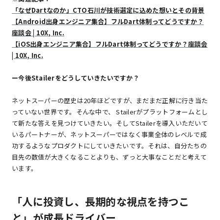
「なぜDartなのか」CTO石川が技術選定に込めた想いとその背景
【Android出身エンジニア集合】フルDart体制ってどうですか？
座談会 | 10X, Inc.
【iOS出身エンジニア集合】フルDart体制ってどうですか？座談会
| 10X, Inc.
ー今後Stailerをどうしていきたいですか？
ネットスーパーの歴史は20年ほどですが、まだまだ正解に行き当た
っていない世界です。そんな中で、 Stailerがプラットフォームとし
て新たな答えを見つけていきたい。そしてStailerを導入いただいて
いるパートナーが、ネットスーパーではなく事業全体のレベルで成
功するようなプロダクトにしていきたいです。それは、自分たちの
目先の数値が大きくなることよりも、ずっと大事なことだと考えて
います。
「人に投資し、長期的な視点を持つこ
と」が成長ドライバー