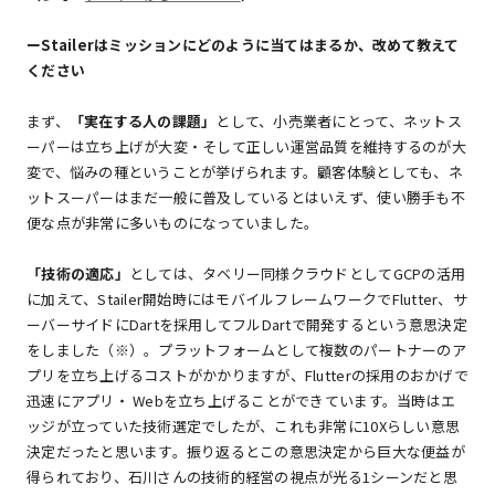
ーStailerはミッションにどのように当てはまるか、改めて教えて
ください
まず、
「実在する人の課題」
として、小売業者にとって、ネットス
ーパーは立ち上げが大変・そして正しい運営品質を維持するのが大
変で、悩みの種ということが挙げられます。顧客体験としても、ネ
ットスーパーはまだ一般に普及しているとはいえず、使い勝手も不
便な点が非常に多いものになっていました。
「技術の適応」
としては、タベリー同様クラウドとしてGCPの活用
に加えて、Stailer開始時にはモバイルフレームワークでFlutter、サ
ーバーサイドにDartを採用してフルDartで開発するという意思決定
をしました（※）。プラットフォームとして複数のパートナーのア
プリを立ち上げるコストがかかりますが、Flutterの採用のおかげで
迅速にアプリ・ Webを立ち上げることができています。当時はエ
ッジが立っていた技術選定でしたが、これも非常に10Xらしい意思
決定だったと思います。振り返るとこの意思決定から巨大な便益が
得られており、石川さんの技術的経営の視点が光る1シーンだと思