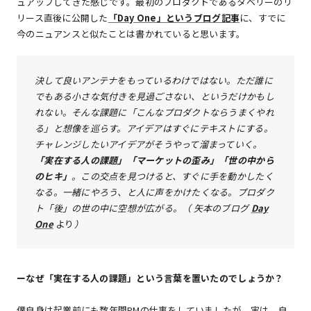
ュアップしてきた感じです。最初のプロダクトであるタベリーのリ
リース直後に公開した
「Day One」というブログ記事
に、すでに
今のニュアンスと似たことは書かれていると思います。
決して良いアンテナをもっているわけではない。ただ誰に
でもある小さな気付きを見過ごさない、というだけかもし
れない。そんな課題に「こんなプロダクトならうまくやれ
る」と想像を巡らす。アイデアはすぐにテキストにする。
チャレンジしたいアイデアがそうやって溜まっていく。
「実在する人の課題」「マーケットの歪み」「世の中から
のヒキ」
。この交点を見つけると、すぐに手を動かしたく
なる。一緒にやろう、と人に声をかけたくなる。プロダク
ト「後」の世の中に空想が広がる。（ 矢本のブログ
Day
One
より
）
ーなぜ「実在する人の課題」という言葉を置いたのでしょうか？
僕自身は起業前にも数年間PMの仕事をしていましたが、実は、自