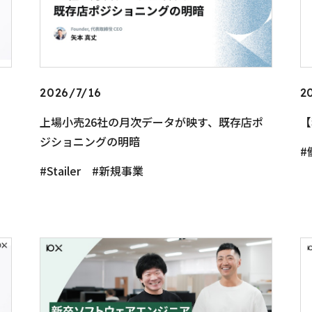
2026/7/16
2
上場小売26社の月次データが映す、既存店ポ
【
ジショニングの明暗
Stailer
新規事業