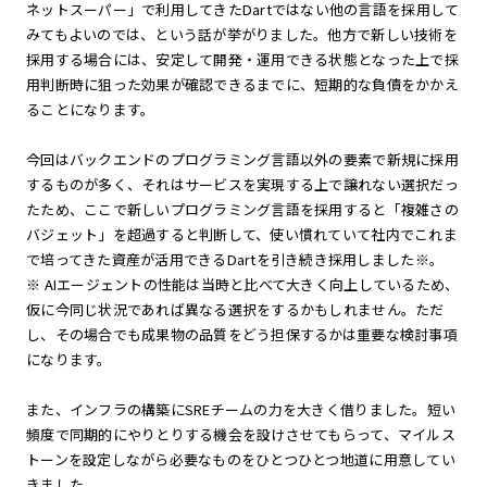
ネットスーパー」で利用してきたDartではない他の言語を採用して
みてもよいのでは、という話が挙がりました。他方で新しい技術を
採用する場合には、安定して開発・運用できる状態となった上で採
用判断時に狙った効果が確認できるまでに、短期的な負債をかかえ
ることになります。
今回はバックエンドのプログラミング言語以外の要素で新規に採用
するものが多く、それはサービスを実現する上で譲れない選択だっ
たため、ここで新しいプログラミング言語を採用すると「複雑さの
バジェット」を超過すると判断して、使い慣れていて社内でこれま
で培ってきた資産が活用できるDartを引き続き採用しました※。
※ AIエージェントの性能は当時と比べて大きく向上しているため、
仮に今同じ状況であれば異なる選択をするかもしれません。ただ
し、その場合でも成果物の品質をどう担保するかは重要な検討事項
になります。
また、インフラの構築にSREチームの力を大きく借りました。短い
頻度で同期的にやりとりする機会を設けさせてもらって、マイルス
トーンを設定しながら必要なものをひとつひとつ地道に用意してい
きました。