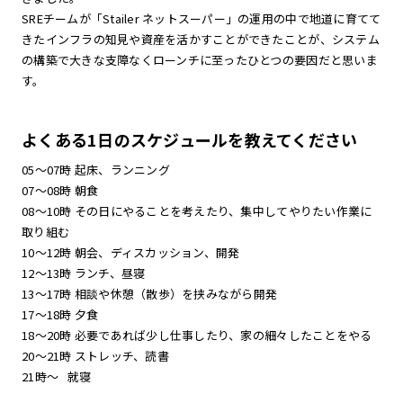
SREチームが「Stailer ネットスーパー」の運用の中で地道に育てて
きたインフラの知見や資産を活かすことができたことが、システム
の構築で大きな支障なくローンチに至ったひとつの要因だと思いま
す。
よくある1日のスケジュールを教えてください
05〜07時 起床、ランニング
07〜08時 朝食
08〜10時 その日にやることを考えたり、集中してやりたい作業に
取り組む
10〜12時 朝会、ディスカッション、開発
12〜13時 ランチ、昼寝
13〜17時 相談や休憩（散歩）を挟みながら開発
17〜18時 夕食
18〜20時 必要であれば少し仕事したり、家の細々したことをやる
20〜21時 ストレッチ、読書
21時〜 就寝