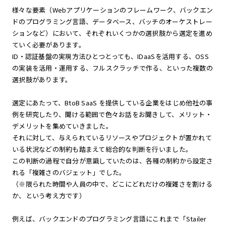
様々な要素（Webアプリケーションのフレームワーク、バックエン
ドのプログラミング言語、データベース、バッチのオーケストレー
ションなど）において、それぞれいくつかの選択肢から選定を進め
ていく必要があります。
ID・認証基盤の実現方法ひとつとっても、IDaaSを活用する、OSS
の実装を活用・運用する、フルスクラッチで作る、といった複数の
選択肢があります。
選定にあたって、BtoB SaaS を提供している企業をはじめ他社の事
例を研究したり、聞ける範囲で色々お話をお聞きして、メリット・
デメリットを集めていきました。
それに対して、与えられているリソースやプロジェクトが置かれて
いる状況などの制約も踏まえて総合的な判断を行いました。
この判断の過程で自分が意識していたのは、各種の制約から設定さ
れる「複雑さのバジェット」でした。
（※限られた時間や人員の中で、どこにどれだけの複雑さを割ける
か、という考え方です）
例えば、バックエンドのプログラミング言語にこれまで「Stailer