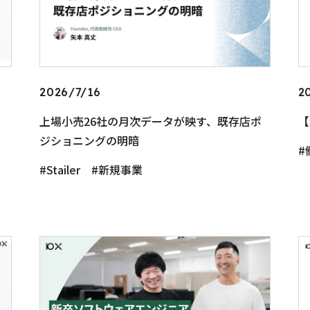
2026/7/16
2
上場小売26社の月次データが映す、既存店ポ
【
ジショニングの明暗
Stailer
新規事業