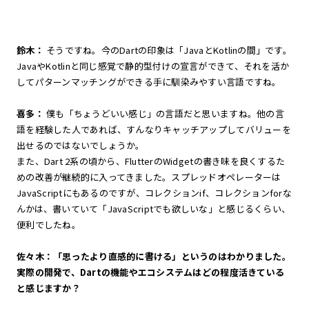
鈴木：
そうですね。今のDartの印象は「JavaとKotlinの間」です。
JavaやKotlinと同じ感覚で静的型付けの宣言ができて、それを活か
してパターンマッチングができる手に馴染みやすい言語ですね。
喜多：
僕も「ちょうどいい感じ」の言語だと思いますね。他の言
語を経験した人であれば、すんなりキャッチアップしてバリューを
出せるのではないでしょうか。
また、Dart 2系の頃から、FlutterのWidgetの書き味を良くするた
めの改善が継続的に入ってきました。スプレッドオペレーターは
JavaScriptにもあるのですが、コレクションif、コレクションforな
んかは、書いていて「JavaScriptでも欲しいな」と感じるくらい、
便利でしたね。
佐々木：「思ったより直感的に書ける」というのはわかりました。
実際の開発で、Dartの機能やエコシステムはどの程度活きている
と感じますか？