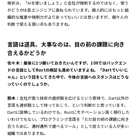
現状は、「AIを使いましょう」と会社が強制するのではなく、使う
かどうかは各エンジニアに委ねられています。個人的にはもっと組
織的な推進や強制力がよりあってもいいとは思いますが、個々人の
判断で使える良い点もありますね。
言語は道具。大事なのは、目の前の課題に向き
合えるかどうか
佐々木：最後に1つ聞いておきたいんですが、10Xではバックエン
ドの言語としてRustの検証も進めていますよね。「Dartでいいじ
ゃん」という話をしてきた中で、今後の言語へのスタンスはどうな
っていくのでしょうか。
鈴木：
会社が扱う技術の選択肢を広げるという意味で、Dart以外の
言語も選択肢として持っておこう、という判断だと思っています。
Dartに固執しているわけでも、Rustにモチベーション高く移行した
いわけでもない。プログラミング言語を「ただ目の前の課題に向き
合うために、適材適所で選べるツール」として捉えている人が多い
組織ではありますね。