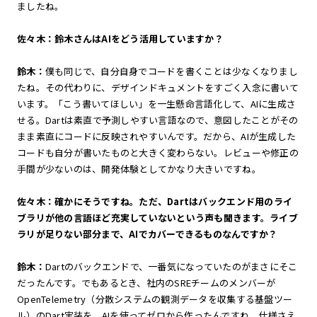
ましたね。
佐々木：鈴木さんはAIをどう活用していますか？
鈴木：
僕も同じで、自分自身でコードを書くことは少なくなりまし
たね。その代わりに、デザインドキュメントをすごく入念に書いて
います。「こう書いてほしい」を一生懸命言語化して、AIに生成さ
せる。Dartは素直で予測しやすい言語なので、意図したことがその
まま素直にコードに反映されやすいんです。だから、AIが生成した
コードも自分が書いたものと大きく変わらない。レビューや修正の
手間が少ないのは、開発体験としてかなり大きいですね。
佐々木：確かにそうですね。ただ、Dartはバックエンド用のライ
ブラリが他の言語ほど充実していないという声も聞きます。ライブ
ラリが足りない部分まで、AIでカバーできるものなんですか？
鈴木：
Dartのバックエンドで、一番気になっていたのがまさにそこ
だったんです。でもあるとき、社内のSREチームのメンバーが
OpenTelemetry（分散システムの観測データを収集する基盤ツー
ル）のDart実装を、AIを使ってゼロから作ったんですね。仕様さえ