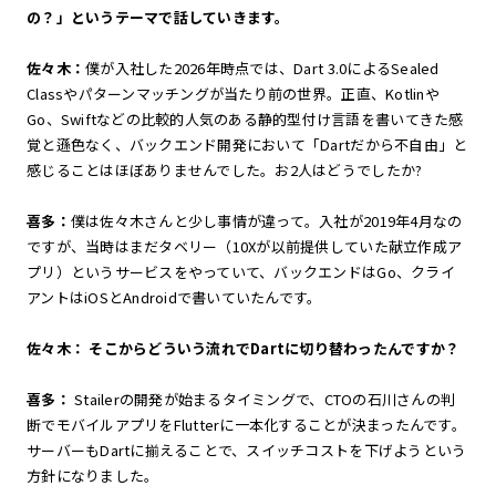
の？」というテーマで話していきます。
佐々木：
僕が入社した2026年時点では、Dart 3.0によるSealed
Classやパターンマッチングが当たり前の世界。正直、Kotlinや
Go、Swiftなどの比較的人気のある静的型付け言語を書いてきた感
覚と遜色なく、バックエンド開発において「Dartだから不自由」と
感じることはほぼありませんでした。お2人はどうでしたか?
喜多：
僕は佐々木さんと少し事情が違って。入社が2019年4月なの
ですが、当時はまだタベリー（10Xが以前提供していた献立作成ア
プリ）というサービスをやっていて、バックエンドはGo、クライ
アントはiOSとAndroidで書いていたんです。
佐々木： そこからどういう流れでDartに切り替わったんですか？
喜多：
Stailerの開発が始まるタイミングで、CTOの石川さんの判
断でモバイルアプリをFlutterに一本化することが決まったんです。
サーバーもDartに揃えることで、スイッチコストを下げようという
方針になりました。