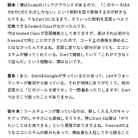
鈴木：
僕はScalaのバックグラウンドがあるので、「このデータはA
かBかCのどれかしかない」という制約を型で表現するのが好きな
んですよ。でもDart 3になるまで、そういった制約を言語レベルで
定義できるSealed Classがなかったんです。
今はSealed Classが言語機能としてありますが、実はそれ以前から
freezedで同じことができていたので、コード上の表現を諦めるこ
とはなかったんですよね。言語に足りない部分があっても、エコシ
ステムが補ってくれている。Dartで開発していて「これができなく
て詰んだ」という経験は、僕はないです。
喜多：
あと、DartはGoogleが作っているだけあって、Lintやフォー
マッターが最初から揃っている。それが地味にありがたくて。他の
言語だと「どのツールを使うか」で一悶着あったりしますが、Dart
ではそこで困ったことがありません。
佐々木：
ツールチェーンが整っているのは、新しく入る人のキャッ
チアップのしやすさにも直結しそうです。特にDart 3以降は「やり
たいことは大体できる」という感覚がありますよね。freezedのよ
うなエコシステムの厚みもあって、僕自身も入社してから困ること