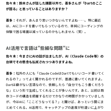
佐々木：鈴木さんが話した課題以外で、喜多さんが「Dartのここ
が困る」と思っていることはありますか？
喜多：
それが、あんまり思いつかないんですよね……。特に最近
は、AIにコードを書いてもらっているので、単純にコーディングの
体験で困る場面は減っているのかもしれません（笑）。
AI活用で言語は"些細な問題"に
佐々木：今まさにAIの話が出ましたが、AI（Claude Code等）の
台頭でその懸念も払拭されつつありますよね。
喜多：
社外の人にも「Claude CodeはDartでもいいコード書いてく
れるの？」ってよく聞かれるのですが、普通に書いてくれますよ。
Dartは癖がない言語なので、依頼したら「自分でもこう書くだろう
な」という形で生成してくれることが多いんです。あと、以前は既
存コードの構造を把握するだけでかなりの時間がかかっていました
が、今はAIに「ここどうなってる？」と聞けば、あっという間にま
とめてくれる。AI活用で、キャッチアップの速度が桁違いに上がり