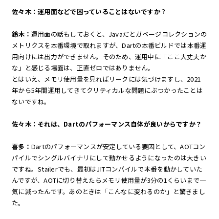
佐々木：運用面などで困っていることはないですか
？
鈴木：
運用面の話もしておくと、Javaだとガベージコレクションの
メトリクスを本番環境で取れますが、Dartの本番ビルドでは本番運
用向けには出力ができません。そのため、運用中に「ここ大丈夫か
な」と感じる場面は、正直ゼロではありません。
とはいえ、メモリ使用量を見ればリークには気づけますし、2021
年から5年間運用してきてクリティカルな問題にぶつかったことは
ないですね。
佐々木：それは、Dartのパフォーマンス自体が良いからですか？
喜多：
Dartのパフォーマンスが安定している要因として、AOTコン
パイルでシングルバイナリにして動かせるようになったのは大きい
ですね。Stailerでも、最初はJITコンパイルで本番を動かしていた
んですが、AOTに切り替えたらメモリ使用量が3分の1くらいまで一
気に減ったんです。あのときは「こんなに変わるのか」と驚きまし
た。