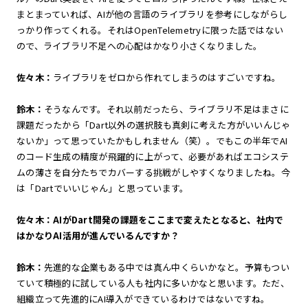
まとまっていれば、AIが他の言語のライブラリを参考にしながらし
っかり作ってくれる。それはOpenTelemetryに限った話ではない
ので、ライブラリ不足への心配はかなり小さくなりました。
佐々木：
ライブラリをゼロから作れてしまうのはすごいですね。
鈴木：
そうなんです。それ以前だったら、ライブラリ不足はまさに
課題だったから「Dart以外の選択肢も真剣に考えた方がいいんじゃ
ないか」って思っていたかもしれません（笑）。でもこの半年でAI
のコード生成の精度が飛躍的に上がって、必要があればエコシステ
ムの薄さを自分たちでカバーする挑戦がしやすくなりましたね。今
は「Dartでいいじゃん」と思っています。
佐々木：AIがDart開発の課題をここまで変えたとなると、社内で
はかなりAI活用が進んでいるんですか？
鈴木：
先進的な企業もある中では真ん中くらいかなと。予算もつい
ていて積極的に試している人も社内に多いかなと思います。ただ、
組織立って先進的にAI導入ができているわけではないですね。