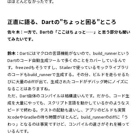
はほとんどなかったです。
正直に語る、Dartの"ちょっと困る"ところ
佐々木：一方で、Dartの「ここはちょっと……」と思う部分も聞い
てみたいです。
鈴木：
Dartにはマクロの言語機能がないので、build_runnerという
Dartのコード自動生成ツールで多くのことをカバーしているんで
す。freezedもそうですし、Stailerで使っているモックライブラリ
のコードもbuild_runnerで生成する。その分、ビルドを走らせるた
びに大量のdiffが出て、生成されたコードがデバッグ時にノイズに
なることはありますね。
ただ、Dart自体のコンパイルは結構速いんです。だから、コード生
成を大量にやっても、スクリプト言語を動かしているかのようなス
ピードで終わる。テストの起動も速いし、アプリのビルドも実質
XcodeやGradleの待ち時間がほとんど。build_runnerのdiffに「う
わっ」となるのは事実ですけど、コンパイルの速さがそれを補って
いるんです。