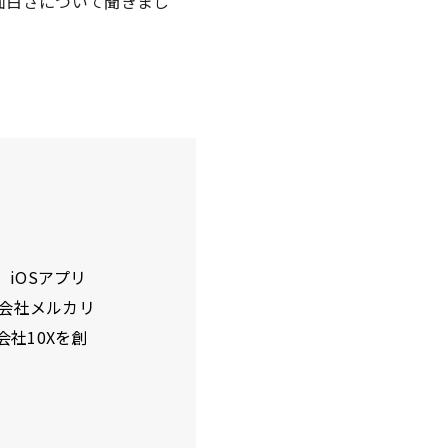
の面白さについて聞きまし
iOSアプリ
式会社メルカリ
社10Xを創