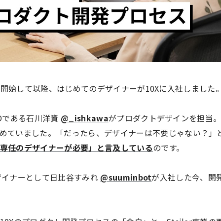
r事業を開始して以降、はじめてのデザイナーが10Xに入社しました
CTOである石川洋資
@_ishkawa
がプロダクトデザインを担当。
めていました。「だったら、デザイナーは不要じゃない？」
専任のデザイナーが必要」と言及している
のです。
のデザイナーとして日比谷すみれ
@suuminbot
が入社した今、開