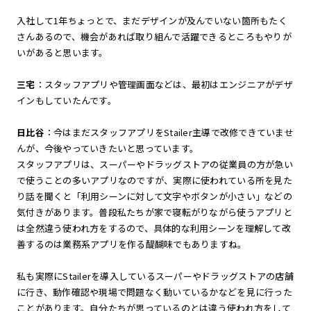
入社して1年ちょっとで、まだデザインが及んでいない箇所もたく
さんあるので、機会があれば取り組んで活躍できるところもやりが
いがあると思います。
三宅
：スタッフアプリや管理画面などは、最初はエンジニアがデザ
インもしていたんです。
日比谷
：今はまだスタッフアプリをStailer主導で改修できていませ
んが、今後やっていきたいと思っています。
スタッフアプリは、スーパーやドラッグストアの従業員の方が急い
で使うことの多いアプリなのですが、実際に使われている所を見た
り話を聞くと「利用シーンに対して文字やボタンが小さい」などの
気付きがあります。普段私たちが家で寝転がりながら使うアプリと
は全然違う使われ方をするので、具体的な利用シーンを理解して改
善するのは業務系アプリを作る醍醐味でもありますね。
私も実際にStailerを導入しているスーパーやドラッグストアの店舗
に行き、動作確認や現場で問題なく動いているかなどを見に行った
ことがあります。自分たちが思っているのとは違う使われ方をして