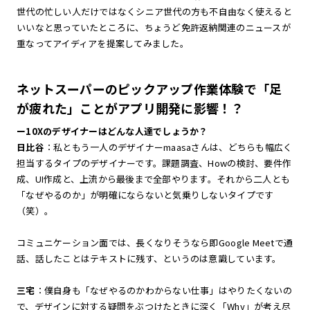
世代の忙しい人だけではなくシニア世代の方も不自由なく使えると
いいなと思っていたところに、ちょうど免許返納関連のニュースが
重なってアイディアを提案してみました。
ネットスーパーのピックアップ作業体験で「足
が疲れた」ことがアプリ開発に影響！？
ー10Xのデザイナーはどんな人達でしょうか？
日比谷
：私ともう一人のデザイナーmaasaさんは、どちらも幅広く
担当するタイプのデザイナーです。課題調査、Howの検討、要件作
成、UI作成と、上流から最後まで全部やります。それから二人とも
「なぜやるのか」が明確にならないと気乗りしないタイプです
（笑）。
コミュニケーション面では、長くなりそうなら即Google Meetで通
話、話したことはテキストに残す、というのは意識しています。
三宅
：僕自身も「なぜやるのかわからない仕事」はやりたくないの
で、デザインに対する疑問をぶつけたときに深く「Why」が考え尽