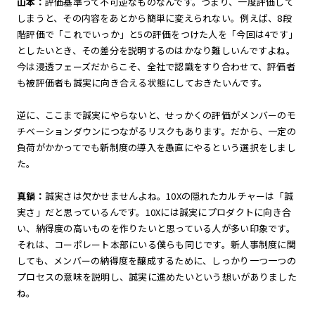
山本：
評価基準って不可逆なものなんです。つまり、一度評価して
しまうと、その内容をあとから簡単に変えられない。例えば、8段
階評価で「これでいっか」と5の評価をつけた人を「今回は4です」
としたいとき、その差分を説明するのはかなり難しいんですよね。
今は浸透フェーズだからこそ、全社で認識をすり合わせて、評価者
も被評価者も誠実に向き合える状態にしておきたいんです。
逆に、ここまで誠実にやらないと、せっかくの評価がメンバーのモ
チベーションダウンにつながるリスクもあります。だから、一定の
負荷がかかってでも新制度の導入を愚直にやるという選択をしまし
た。
真鍋：
誠実さは欠かせませんよね。10Xの隠れたカルチャーは「誠
実さ」だと思っているんです。10Xには誠実にプロダクトに向き合
い、納得度の高いものを作りたいと思っている人が多い印象です。
それは、コーポレート本部にいる僕らも同じです。新人事制度に関
しても、メンバーの納得度を醸成するために、しっかり一つ一つの
プロセスの意味を説明し、誠実に進めたいという想いがありました
ね。