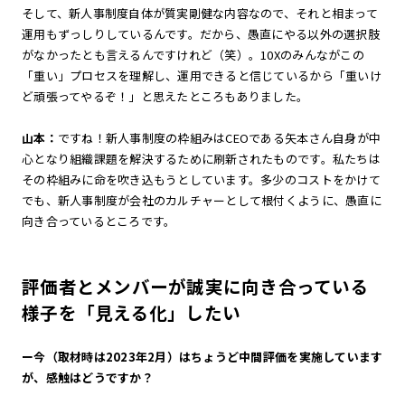
そして、新人事制度自体が質実剛健な内容なので、それと相まって
運用もずっしりしているんです。だから、愚直にやる以外の選択肢
がなかったとも言えるんですけれど（笑）。10Xのみんながこの
「重い」プロセスを理解し、運用できると信じているから「重いけ
ど頑張ってやるぞ！」と思えたところもありました。
山本：
ですね！新人事制度の枠組みはCEOである矢本さん自身が中
心となり組織課題を解決するために刷新されたものです。私たちは
その枠組みに命を吹き込もうとしています。多少のコストをかけて
でも、新人事制度が会社のカルチャーとして根付くように、愚直に
向き合っているところです。
評価者とメンバーが誠実に向き合っている
様子を「見える化」したい
ー今（取材時は2023年2月）はちょうど中間評価を実施しています
が、感触はどうですか？