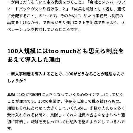
ーが同じ方向を向いて走る状態をつくこと」「会社とメンバーのフ
ィードバックがめぐり続けること」「成果を報酬として返し、適切
に分配すること」の3つです。そのために、私たち事務局は制度の
品質を上げながら、できるかぎり運用コストを削減できるよう、オ
ペレーションを検討しているところです。
100人規模にはtoo muchとも思える制度を
あえて導入した理由
ー新人事制度を導入することで、10Xがどうなることが理想なんで
しょうか？
真鍋：
10Xが持続的に大きくなっていくためのインフラにしていく
ことが理想です。10Xの事業は、中長期に渡って挑み続けるもの。
組織もそれにあわせて大きくしていくために、多様な人たちを多く
受け入れられる体制と、貢献してくれた社員の皆さんをきちんと適
切に評価し、報酬を支払っていく仕組みを整えようとしているんで
す。