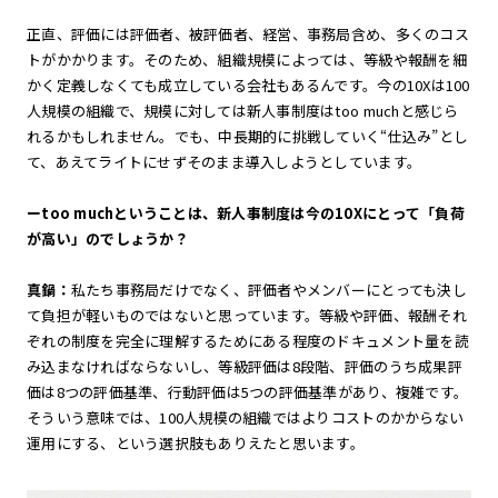
正直、評価には評価者、被評価者、経営、事務局含め、多くのコス
トがかかります。そのため、組織規模によっては、等級や報酬を細
かく定義しなくても成立している会社もあるんです。今の10Xは100
人規模の組織で、規模に対しては新人事制度はtoo muchと感じら
れるかもしれません。でも、中長期的に挑戦していく“仕込み”とし
て、あえてライトにせずそのまま導入しようとしています。
ーtoo muchということは、新人事制度は今の10Xにとって「負荷
が高い」のでしょうか？
真鍋：
私たち事務局だけでなく、評価者やメンバーにとっても決し
て負担が軽いものではないと思っています。等級や評価、報酬それ
ぞれの制度を完全に理解するためにある程度のドキュメント量を読
み込まなければならないし、等級評価は8段階、評価のうち成果評
価は8つの評価基準、行動評価は5つの評価基準があり、複雑です。
そういう意味では、100人規模の組織ではよりコストのかからない
運用にする、という選択肢もありえたと思います。