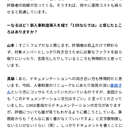
評価者の目線が合ってくる。そうすれば、徐々に運用コストも減ら
せると見通しています。
ーなるほど！新人事制度導入を経て「10Xならでは」と感じたとこ
ろはありますか？
山本：
すごくフェアだなと感じます。評価者は机上だけで終わら
ず、対象メンバーとしっかり向き合うために必要なファクトを自ら
取りにいったり、言語化したりしているところも特徴的だと思って
います。
真鍋：
あと、ドキュメンテーションへの向き合い方も特徴的だと思
います。今回、人事制度のリニューアルにあたり知見の深い
金田さ
ん
という方にコンサルで入っていただいているのですが、金田さん
も「このドキュメンテーション文化はすごい」と言ってくださって
いました。10Xは普段からドキュメンテーションの文化があります
が、評価についても誰が見てもわかるように書こうとしている。事
務局からも「そんなに長く書かなくていいですよ」と文字数制限し
ないといけないくらい（笑）。しっかりドキュメントを書くことに