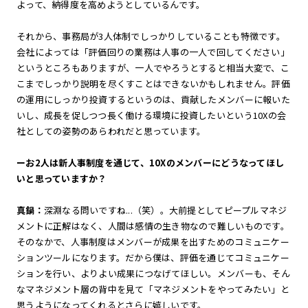
よって、納得度を高めようとしているんです。
それから、事務局が3人体制でしっかりしていることも特徴です。
会社によっては「評価回りの業務は人事の一人で回してください」
というところもありますが、一人でやろうとすると相当大変で、こ
こまでしっかり説明を尽くすことはできないかもしれません。評価
の運用にしっかり投資するというのは、貢献したメンバーに報いた
いし、成長を促しつつ長く働ける環境に投資したいという10Xの会
社としての姿勢のあらわれだと思っています。
ーお2人は新人事制度を通じて、10Xのメンバーにどうなってほし
いと思っていますか？
真鍋：
深淵なる問いですね...（笑）。大前提としてピープルマネジ
メントに正解はなく、人間は感情の生き物なので難しいものです。
そのなかで、人事制度はメンバーが成果を出すためのコミュニケー
ションツールになります。だから僕は、評価を通じてコミュニケー
ションを行い、よりよい成果につなげてほしい。メンバーも、そん
なマネジメント層の背中を見て「マネジメントをやってみたい」と
思うようになってくれるとさらに嬉しいです。