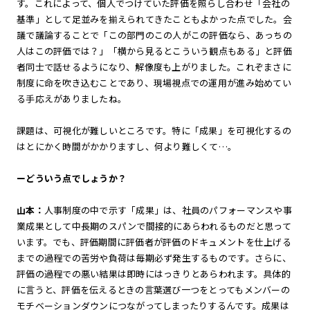
す。これによって、個人でつけていた評価を照らし合わせ「会社の
基準」として足並みを揃えられてきたこともよかった点でした。会
議で議論することで「この部門のこの人がこの評価なら、あっちの
人はこの評価では？」「横から見るとこういう観点もある」と評価
者同士で話せるようになり、解像度も上がりました。これぞまさに
制度に命を吹き込むことであり、現場視点での運用が進み始めてい
る手応えがありましたね。
課題は、可視化が難しいところです。特に「成果」を可視化するの
はとにかく時間がかかりますし、何より難しくて…。
ーどういう点でしょうか？
山本：
人事制度の中で示す「成果」は、社員のパフォーマンスや事
業成果として中長期のスパンで間接的にあらわれるものだと思って
います。でも、評価期間に評価者が評価のドキュメントを仕上げる
までの過程での苦労や負荷は毎期必ず発生するものです。さらに、
評価の過程での悪い結果は即時にはっきりとあらわれます。具体的
に言うと、評価を伝えるときの言葉選び一つをとってもメンバーの
モチベーションダウンにつながってしまったりするんです。成果は