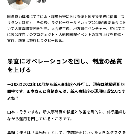
HRBP
国際協力機構にて主に水・環境分野における途上国支援業務に従事（ス
リランカ駐在）。その後、ラグビーワールドカップ2019組織委員会にお
いて人事戦略業務を担当。大会終了後、地方創生ベンチャー、EYにて主
に官公庁向けのプロジェクト・大規模国際イベントの立ち上げを推進・
実行。趣味は旅行とラグビー観戦。
愚直にオペレーションを回し、制度の品質
を上げる
ー10Xは2022年10月から新人事制度へ移行し、現在は試験運用期
間中です。山本さんと真鍋さんは、新人事制度の運用担当なんです
よね？
山本：
そうですね。新人事制度の検証と改善を目的に、試行錯誤し
ながら運用を回しているところです。
真鍋：
僕らは「事務局」として、中間評価といった大きなタスクを