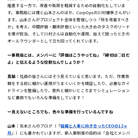
推進する一方で、改善や負荷を軽減するための自動化もしていま
す。事務局には僕と山本さんのほか、CorpOpsの川村優季さんがい
ます。山本さんがプロジェクト全体を管理しつつ「何を改善すべき
か」を考え、中間評価・期末評価といった大きめのタスクのリード
を僕が担当、そして川村さんは自動化や運用、加えて困ったときの
オールラウンダーとして立ち回ってくれています。
ー事務局とは、メンバーに「評価はこうやってね」「締切は◯日だ
よ」と伝えるような役割なんでしょうか？
真鍋：
社員の皆さんにはそう見えていると思います。ただ、作業依
頼をする前に細かい運用がうまくいくかを検証したり、必要なガイ
ドラインを整備したり、意外と細かいところまでシミュレーション
など裏側でもいろんな準備をしています！
ー見えないところでも、色々な準備を行っているんですね
山本：
矢本さんのブログ（『
組織と人事に向き合ったCEOの12ヶ
月
』
）にも書かれていますが、新人事制度の目的は「会社とメンバ