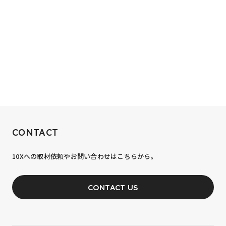
RECRUIT
CONTACT
10xへの到達率は、まだ0.1%。
10Xへの取材依頼やお問い合わせはこちらから。
あなたの力が、必要です。
CONTACT US
JOIN OUR TEAM