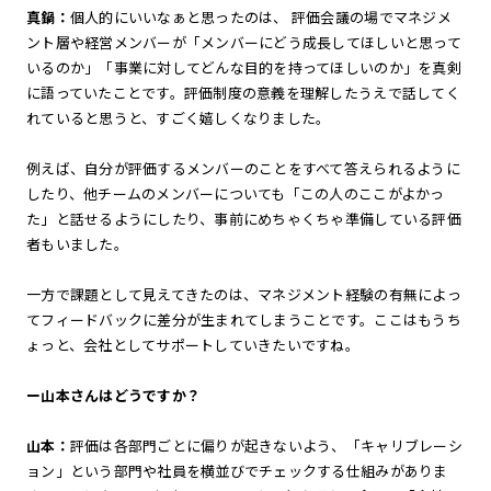
真鍋：
個人的にいいなぁと思ったのは、 評価会議の場でマネジメ
ント層や経営メンバーが「メンバーにどう成長してほしいと思って
いるのか」「事業に対してどんな目的を持ってほしいのか」を真剣
に語っていたことです。評価制度の意義を理解したうえで話してく
れていると思うと、すごく嬉しくなりました。
例えば、自分が評価するメンバーのことをすべて答えられるように
したり、他チームのメンバーについても「この人のここがよかっ
た」と話せるようにしたり、事前にめちゃくちゃ準備している評価
者もいました。
一方で課題として見えてきたのは、マネジメント経験の有無によっ
てフィードバックに差分が生まれてしまうことです。ここはもうち
ょっと、会社としてサポートしていきたいですね。
ー山本さんはどうですか？
山本：
評価は各部門ごとに偏りが起きないよう、「キャリブレーシ
ョン」という部門や社員を横並びでチェックする仕組みがありま