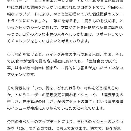
タベリーは、「考える家事こそが大変」という、私が育児休暇取得
中に気付いた課題をきっかけに生まれたプロダクトです。今回の大
幅なアップデートにより、やっと当初描いていた価値提供のスター
トラインに立ちました。「献立を考える」「買うものを決める」と
いった日々のシーンに対して、プロダクトを圧倒的な品質に磨き込
みつつ、自分のような市井の人々へしっかり届け、サポートしてい
くチャレンジをしていきたいと考えております。
少し視点を拡げると、ハイテク産業の中心である米国、中国、そし
てEC化率が世界で最も高い英国においても、「生鮮食品のEC化
率」は未だ数%前半に留まり、世界的にも答えが見いだせていない
アジェンダです。
その背景には「いつ、何を、どれだけ作り、材料をどう揃えるの
か」というユーザーの意思決定に関わるイシューや、「需要予測の
難しさ、在庫管理の難しさ、配送アセットの重さ」という事業構造
のイシューが複雑に入り組んでいるためと考えています。
今回のタベリーのアップデートにより、それらのイシューのいくつ
かを「10x」できるのでは、と考えております。他方で、我々が思