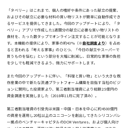
「タベリー」はこれまで、個人の嗜好や条件にあった献立の提案、
およびその献立に必要な材料の買い物リストが簡単に自動作成でき
るサービスを提供してきました。今回のアップデートにより、「タ
ベリー」アプリで作成した1週間分の献立に必要な買い物リストの
食材を、たった数タップでオンライン注文することが可能となりま
す。本機能の提供により、家事の約43%（※
自社調査より
）を占め
ると言われる『考える家事』のひとつ、「今日の献立やスーパーで
買うものを悩む」という部分を大幅に削減し、日常的な家事の負担
を少しでも軽減できるよう、強力にサポートします。
また今回のアップデートに伴い、「料理と買い物」という大きな既
存産業の中で新たな流通プラットフォーム構築を目指す当社のビジ
ョンに賛同した投資家より、第三者割当増資により総額2.5億円の
資金調達を実施しました（2018年11月に完了済み）。
第三者割当増資の引受先は米国・中国・日本を中心に約4500億円
の資産を運用し20社以上のユニコーンを創出してきたシリコンバレ
ー拠点のベンチャーキャピタルのDCM Ventures、および個人向け