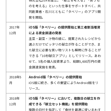
株式会社10Xを設立。「献立を考える」「買うも
のを考える」といった仕事をサポートすべく、共
同創業者・石川とともに「タベリー」のアプリ開
発を開始。
2017年
iOS版「タベリー」の提供開始と第三者割当増資
12月
による資金調達の発表
主菜・副菜・汁物の順に、提案されたレシピから
選ぶだけでピッタリの献立が作ることができ、ま
た献立に必要な買い物リストも瞬時に作ることが
できる「10秒献立アプリ」としてリリース。あわ
せて、5名の個人投資家より、総額5,600万円の資
金調達実施を発表。
2018年5
Android版「タベリー」の提供開始
月
iOS版に続き、多くの要望によりAndroid版をリ
リース。
2018年
iOS版「タベリー」において、複数日の献立を作
12月
成できる「献立セット機能」を提供開始
複数の日付を指定して「食材を最適に使いまわす