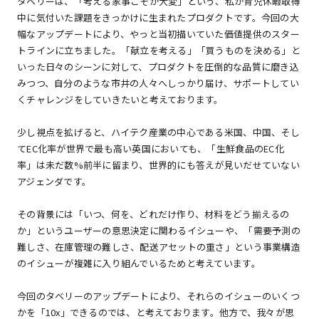
タベリーは、「考える家事こそが大変」という、私が育児休暇取得
中に気付いた課題をきっかけに生まれたプロダクトです。今回の大
幅なアップデートにより、やっと当初描いていた価値提供のスター
トラインに立ちました。「献立を考える」「買うものを決める」と
いった日々のシーンに対して、プロダクトを圧倒的な品質に磨き込
みつつ、自分のような市井の人々へしっかり届け、サポートしてい
くチャレンジをしていきたいと考えております。
少し視点を拡げると、ハイテク産業の中心である米国、中国、そし
てEC化率が世界で最も高い英国においても、「生鮮食品のEC化
率」は未だ数%前半に留まり、世界的にも答えが見いだせていない
アジェンダです。
その背景には「いつ、何を、どれだけ作り、材料をどう揃えるの
か」というユーザーの意思決定に関わるイシューや、「需要予測の
難しさ、在庫管理の難しさ、配送アセットの重さ」という事業構造
のイシューが複雑に入り組んでいるためと考えています。
今回のタベリーのアップデートにより、それらのイシューのいくつ
かを「10x」できるのでは、と考えております。他方で、我々が思