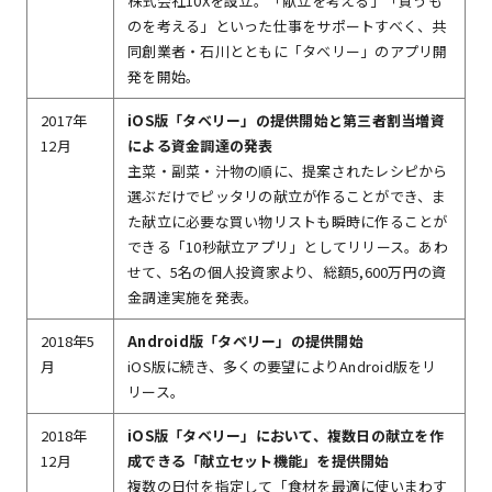
株式会社10Xを設立。「献立を考える」「買うも
のを考える」といった仕事をサポートすべく、共
同創業者・石川とともに「タベリー」のアプリ開
発を開始。
2017年
iOS版「タベリー」の提供開始と第三者割当増資
12月
による資金調達の発表
主菜・副菜・汁物の順に、提案されたレシピから
選ぶだけでピッタリの献立が作ることができ、ま
た献立に必要な買い物リストも瞬時に作ることが
できる「10秒献立アプリ」としてリリース。あわ
せて、5名の個人投資家より、総額5,600万円の資
金調達実施を発表。
2018年5
Android版「タベリー」の提供開始
月
iOS版に続き、多くの要望によりAndroid版をリ
リース。
2018年
iOS版「タベリー」において、複数日の献立を作
12月
成できる「献立セット機能」を提供開始
複数の日付を指定して「食材を最適に使いまわす