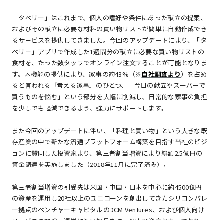
「タベリー」はこれまで、個人の嗜好や条件にあった献立の提案、
およびその献立に必要な材料の買い物リストが簡単に自動作成でき
るサービスを提供してきました。今回のアップデートにより、「タ
ベリー」アプリで作成した1週間分の献立に必要な買い物リストの
食材を、たった数タップでオンライン注文することが可能となりま
す。本機能の提供により、家事の約43%（※
自社調査より
）を占め
ると言われる『考える家事』のひとつ、「今日の献立やスーパーで
買うものを悩む」という部分を大幅に削減し、日常的な家事の負担
を少しでも軽減できるよう、強力にサポートします。
また今回のアップデートに伴い、「料理と買い物」という大きな既
存産業の中で新たな流通プラットフォーム構築を目指す当社のビジ
ョンに賛同した投資家より、第三者割当増資により総額2.5億円の
資金調達を実施しました（2018年11月に完了済み）。
第三者割当増資の引受先は米国・中国・日本を中心に約4500億円
の資産を運用し20社以上のユニコーンを創出してきたシリコンバレ
ー拠点のベンチャーキャピタルのDCM Ventures、および個人向け