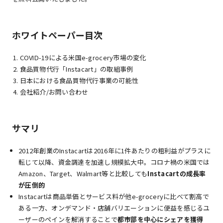
ホワイトペーパー目次
COVID-19による米国e-grocery市場の変化
食品買物代行「Instacart」の取組事例
日本における食品買物代行事業の可能性
会社紹介/お問い合わせ
サマリ
2012年創業のInstacartは2016年に1件あたりの粗利益がプラスに
転じて以降、資金調達を加速し規模拡大中。コロナ禍の米国では
Amazon、Target、Walmart等と比較しても
Instacartの成長率
が圧倒的
Instacartは商品単価とサービス料が他e-groceryに比べて割高で
ある一方、オンデマンド・店舗バリエーションに便益を感じるユ
ーザーのペインを解消することで
都市部を中心にシェアを獲得