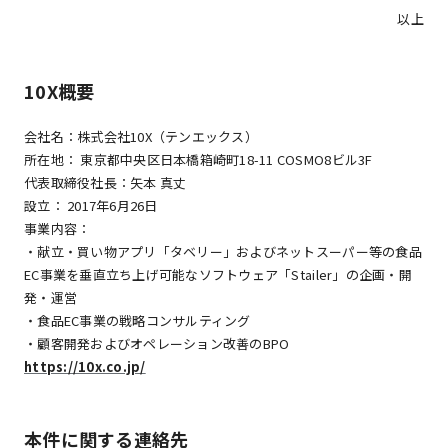
以上
10X概要
会社名：株式会社10X（テンエックス）
所在地： 東京都中央区日本橋箱崎町18-11 COSMO8ビル3F
代表取締役社長：矢本 真丈
設立： 2017年6月26日
事業内容：
・献立・買い物アプリ「タベリー」およびネットスーパー等の食品
EC事業を垂直立ち上げ可能なソフトウェア「Stailer」の企画・開
発・運営
・食品EC事業の戦略コンサルティング
・顧客開発およびオペレーション改善のBPO
https://10x.co.jp/
本件に関する連絡先