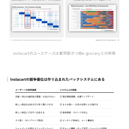
Instacartのユースケースは都市部かつ他e-groceryとの併用