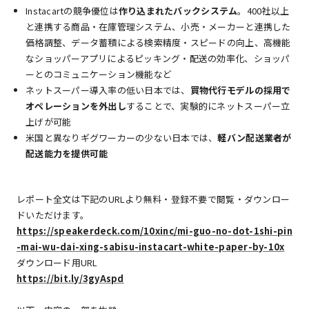
Instacartの競争優位は
作り込まれたバックシステム
。400社以上
と連携する商品・在庫管理システム、小売・メーカーと連携した
価格調整、データ蓄積による検索精度・スピードの向上、高機能
なショッパーアプリによるピッキング・配送の効率化、ショッパ
ーとのコミュニケーション機能など
ネットスーパー導入率の低い日本では、
買物代行モデルの採用で
オペレーションを外出し
することで、実験的にネットスーパー立
上げが可能
米国と異なりギグワーカーの少ない日本では、
軽バン配送業者が
配送能力を提供可能
レポート全文は下記のURLより無料・登録不要で閲覧・ダウンロー
ドいただけます。
https://speakerdeck.com/10xinc/mi-guo-no-dot-1shi-pin
-mai-wu-dai-xing-sabisu-instacart-white-paper-by-10x
ダウンロード用URL
https://bit.ly/3gyAspd