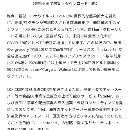
（登録不要で閲覧・ダウンロード可能）
昨今、新型コロナウイルスCOVID-19の世界的な感染拡大を背景
に、新薬/ワクチンが市場投入される数年後まで「非接触の生活イ
ンフラ」への移行が進むと考えられています。食料品（グローサリ
ー）市場においてもEC需要が高まり、米国では食品EC化率が
COVID-19前と比べて3倍超に増加しています。この状況の中、米国
のe-grocery市場において食品買物代行サービスの『Instacart』が
急成長を遂げており、2020年3月のアプリのダウンロード数は前月
比218%増、2020年4月には上旬だけで売上700百万ドルと前年比
500%増とAmazonやTarget、Walmartと比較しても高い成長率と
なっています。
10Xは国内食品流通のDXを加速させるため、開発不要でネットスー
パー等の食品EC事業を垂直立ち上げ可能なサービス「Stailer」お
よび食品EC事業や配送事業の導入提案・戦略コンサルティングを提
供しております。今回、海外のネットスーパー事業の事例を小売・
流通業界やネットスーパー運営者の方のビジネスに役立てていただ
くことを目的に、「Instacart」の戦略に関するリサーチレポート
を無料公開いたしました。