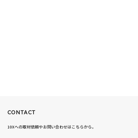
RECRUIT
CONTACT
10xへの到達率は、まだ0.1%。
10Xへの取材依頼やお問い合わせはこちらから。
あなたの力が、必要です。