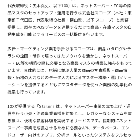
代表取締役：矢本真丈、以下10X）は、ネットスーパー・EC等の商
品マスタのセットアップ・運用を行う株式会社スコープ（本社：東
京都千代田区、代表取締役社長：横山繋、以下 スコープ）と業務
提携し、既存のPOSデータを連携するだけで商品・在庫マスタの自
動生成を可能とするサービスの一括提供を行います。
広告・マーケティング業を手掛けるスコープは、商品カタログやチ
ラシの企画・制作で培ってきたノウハウを活かし、ネットスーパ
ー・EC等の構築の際に必要となる商品マスタの構築に強みをもって
います。具体的には、店舗に並ぶ大量の商品の写真撮影・商品情
報・価格の入力などのデータ入力によるマスター構築・運用ソリュ
ーションを提供するとともにマスタデータを使った業務の効率化の
提案も行っています。
10Xが提供する「Stailer」は、ネットスーパー事業の立ち上げ・運
営を行う小売・流通事業者様を対象とし、レガシーなシステムを置
き換え、便利な顧客体験を実現するサービスです。長期的にネット
スーパー事業を成長させるために必要なAPI、データベース、エン
ドユーザー向けのアプリ、分析ツールといったシステムをフルセッ