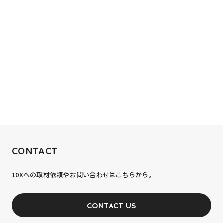
RECRUIT
CONTACT
10xへの到達率は、まだ0.1%。
10Xへの取材依頼やお問い合わせはこちらから。
あなたの力が、必要です。
CONTACT US
JOIN OUR TEAM