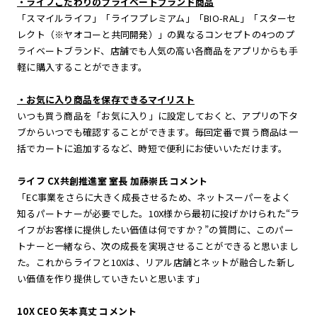
・ライフこだわりのプライベートブランド商品
「スマイルライフ」「ライフプレミアム」「BIO-RAL」「スターセ
レクト（※ヤオコーと共同開発）」の異なるコンセプトの4つのプ
ライベートブランド、店舗でも人気の高い各商品をアプリからも手
軽に購入することができます。
・お気に入り商品を保存できるマイリスト
いつも買う商品を「お気に入り」に設定しておくと、アプリの下タ
ブからいつでも確認することができます。毎回定番で買う商品は一
括でカートに追加するなど、時短で便利にお使いいただけます。
ライフ CX共創推進室 室長 加藤崇氏 コメント
「EC事業をさらに大きく成長させるため、ネットスーパーをよく
知るパートナーが必要でした。10X様から最初に投げかけられた“ラ
イフがお客様に提供したい価値は何ですか？”の質問に、このパー
トナーと一緒なら、次の成長を実現させることができると思いまし
た。これからライフと10Xは、リアル店舗とネットが融合した新し
い価値を作り提供していきたいと思います」
10X CEO 矢本真丈 コメント