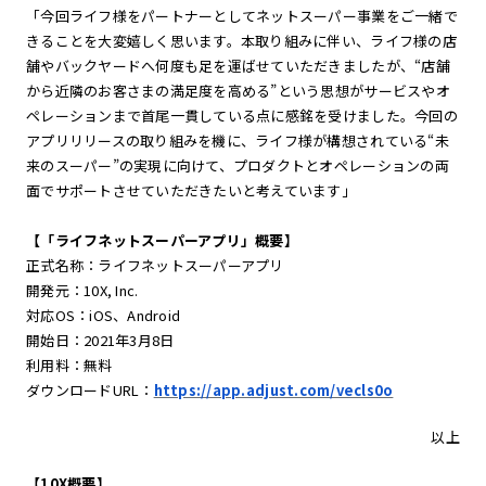
「今回ライフ様をパートナーとしてネットスーパー事業をご一緒で
きることを大変嬉しく思います。本取り組みに伴い、ライフ様の店
舗やバックヤードへ何度も足を運ばせていただきましたが、“店舗
から近隣のお客さまの満足度を高める”という思想がサービスやオ
ペレーションまで首尾一貫している点に感銘を受けました。今回の
アプリリリースの取り組みを機に、ライフ様が構想されている“未
来のスーパー”の実現に向けて、プロダクトとオペレーションの両
面でサポートさせていただきたいと考えています」
【「ライフネットスーパーアプリ」概要】
正式名称：ライフネットスーパーアプリ
開発元：10X, Inc.
対応OS：iOS、Android
開始日：2021年3月8日
利用料：無料
ダウンロードURL：
https://app.adjust.com/vecls0o
以上
【10X概要】