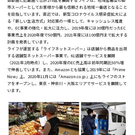
首都圏と近畿圏で合計275店を展開するライフは、地域密着型の都
市スーパーとしてお客様から最も信頼される地域一番店となること
を目指しています。直近では、新型コロナウイルス感染症拡大によ
る「新しい生活方式」対応策の一環として、キャッシュレス推進
や、EC事業の強化・拡大に注力し、2019年度には30億円だったEC
事業売上を2020年度で50億円、2021年度には100億円まで拡大する
計画を発表しています。
ライフが運営する「ライフネットスーパー」は店舗から商品を出荷
する店舗型ネットスーパー事業で、61店舗でサービスを展開
（2021年2月時点）し、2020年度のEC売上高は前年同期比50％増
で伸長しています。また、Amazonとも協業し2019年には「Prime
Now」上、2020年11月には「Amazon.co.jp」上にもライフのスト
アをオープンし、東京・神奈川・大阪エリアでサービスを展開して
います。