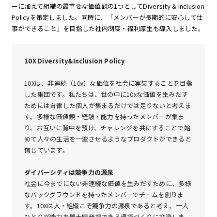
ーに加えて組織の最重要な価値観の1つとしてDiversity & Inclusion
Policyを策定しました。同時に、「メンバーが長期的に安心して仕
事ができること」を目指した社内制度・福利厚生も導入しました。
10X Diversity&Inclusion Policy
10Xは、非連続（10x）な価値を社会に実装することを目指
した集団です。私たちは、世の中に10xな価値を生みだす
ためには自律した個人が集まるだけでは足りないと考えま
す。多様な価値観・経験・能力を持ったメンバーが集ま
り、お互いに背中を預け、チャレンジを共にすることで始
めて人々の生活を一変させるようなプロダクトができると
信じています。
ダイバーシティは競争力の源泉
社会に今までにない非連続な価値を生みだすために、多様
なバックグラウンドを持ったメンバーでチームを創りま
す。10Xは人・組織こそ競争力の源泉であると考え、一人
ひとりが能力を最大限発揮できる環境づくりに投資しま