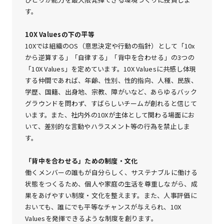
す。
10X Valuesの下の平等
10Xでは組織のOS（意思決定や行動の指針）として「10x
から逆算する」「自律する」「背中を合わせる」の3つの
「10X Values」を定めています。10X Valuesに共感し体現
する仲間であれば、年齢、性別、性的指向、人種、民族、
学歴、国籍、出身地、宗教、障がいなど、あらゆるバック
グラウンドを問わず、すばらしいチームが創れると信じて
います。また、社内外の10Xが主体として関わる場面にお
いて、差別的な言動やハラスメント等の行為を禁止しま
す。
「背中を合わせる」ための制度・文化
働くメンバーの誰もが自分らしく、サステナブルに働ける
状態をつくるため、個人や家庭の生活を尊重しながら、成
果をあげやすい制度・文化を整えます。また、人事評価に
おいても、誰にでも平等なチャンスが与えられ、10X
Valuesを発揮できるような制度を創ります。