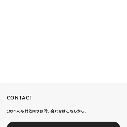
RECRUIT
CONTACT
10xへの到達率は、まだ0.1%。
10Xへの取材依頼やお問い合わせはこちらから。
あなたの力が、必要です。