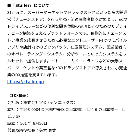
■「Stailer」について
Stailerは、スーパーマーケットやドラッグストアといった多店舗運
営（チェーンストア）を行う小売・流通事業者様を対象とし、ECや
ドライブスルーなどの便利な顧客体験の実現とそのためのサプライ
チェーン構築を支えるプラットフォームです。長期的にチェーンス
トア事業を成長させるために必要なエンドユーザー向けのモバイル
アプリや店舗向けのピックパック、在庫管理システム、配送業者向
のオペレーティング・システム、分析ツールといったシステムをフ
ルセットで提供します。イトーヨーカドー、ライフなどの大手スー
パーマーケットや薬王堂などのドラッグストアで導入され、小売企
業のDX推進を支えています。
https://stailer.jp/
【10X概要】
会社名：株式会社10X（テンエックス）
本社：〒103-0004 東京都中央区東日本橋1丁目4-6 東日本橋一丁目
ビル 5F
設立： 2017年6月26日
代表取締役社長：矢本 真丈