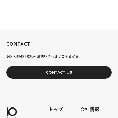
RECRUIT
CONTACT
10xへの到達率は、まだ0.1%。
10Xへの取材依頼やお問い合わせはこちらから。
あなたの力が、必要です。
CONTACT US
JOIN OUR TEAM
トップ
会社情報