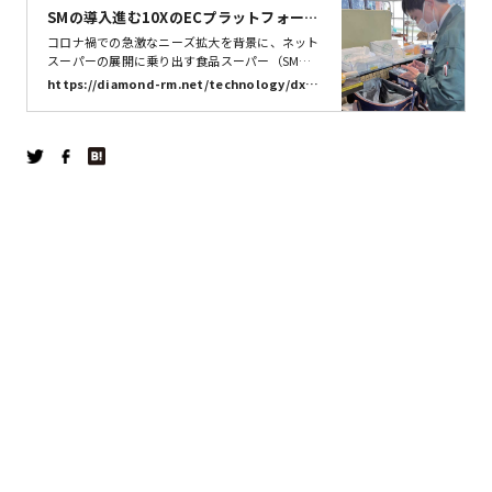
SMの導入進む10XのECプラットフォー
ム 導入でデリシアはどう改善したの
コロナ禍での急激なニーズ拡大を背景に、ネット
か？ _小売・物流業界 ニュースサイト
スーパーの展開に乗り出す食品スーパー（SM）
企業が増えている。自社開発や大手プラットフォ
【ダイヤモンド・チェーンストアオンラ
https://diamond-rm.net/technology/dx/3
ーマーとの協業など、ネットス _ SMの導入進む1
82692/
イン】
0XのECプラットフォーム 導入でデリシアはど
う改善したのか？ _ 小売・流通業界で働く人の情
報サイト_ダイヤモンド・チェーンストアオンラ
イン