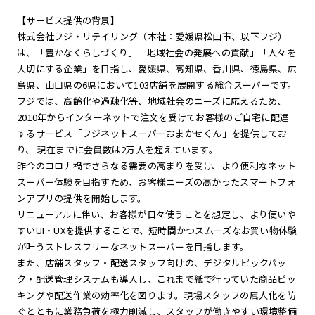
【サービス提供の背景】
株式会社フジ・リテイリング（本社：愛媛県松山市、以下フジ）
は、「豊かなくらしづくり」「地域社会の発展への貢献」「人々を
大切にする企業」を目指し、愛媛県、高知県、香川県、徳島県、広
島県、山口県の6県において103店舗を展開する総合スーパーです。
フジでは、高齢化や過疎化等、地域社会のニーズに応えるため、
2010年からインターネットで注文を受けてお客様のご自宅に配達
するサービス「フジネットスーパーおまかせくん」を提供してお
り、 現在までに会員数は2万人を超えています。
昨今のコロナ禍でさらなる需要の高まりを受け、より便利なネット
スーパー体験を目指すため、お客様ニーズの高かったスマートフォ
ンアプリの提供を開始します。
リニューアルに伴い、お客様が日々使うことを想定し、より使いや
すいUI・UXを提供することで、短時間かつスムーズなお買い物体験
が叶うストレスフリーなネットスーパーを目指します。
また、店舗スタッフ・配送スタッフ向けの、デジタルピックパッ
ク・配送管理システムも導入し、これまで紙で行っていた商品ピッ
キングや配送作業の効率化を図ります。現場スタッフの属人化を防
ぐとともに業務負荷を極力削減し、スタッフが働きやすい環境整備