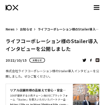
News
お知らせ
ライフコーポレーション様のStailer導入インタビューを公開しました
ライフコーポレーション様のStailer導入
インタビューを公開しました
2022/10/13
お知らせ
株式会社ライフコーポレーション様のStailer導入インタビューを公
開しました。ぜひご覧ください。
リアル店舗同様の品揃えで安心・安全な
商品を届けるために。「Stailer」導入で
10Xが提供する小売チェーン向けECプラットフォ
ネットスーパー事業へ新たな変革を | 株式
ーム「Stailer」を導入いただいたパートナー企業
の声を紹介する導入事例。株式会社ライフコーポ
会社10X
https://10x.co.jp/blog/10xblog/life_corpo