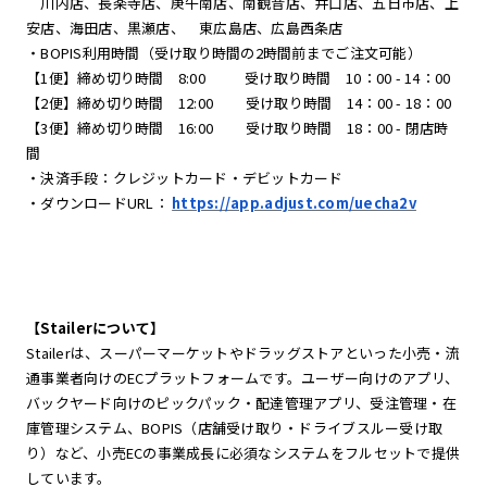
川内店、長楽寺店、庚午南店、南観音店、井口店、五日市店、上
安店、海田店、黒瀬店、 東広島店、広島西条店
・BOPIS利用時間（受け取り時間の2時間前までご注文可能）
【1便】締め切り時間 8:00 受け取り時間 10：00 - 14：00
【2便】締め切り時間 12:00 受け取り時間 14：00 - 18：00
【3便】締め切り時間 16:00 受け取り時間 18：00 - 閉店時
間
・決済手段：クレジットカード・デビットカード
・ダウンロードURL：
https://app.adjust.com/uecha2v
【Stailerについて】
Stailerは、スーパーマーケットやドラッグストアといった小売・流
通事業者向けのECプラットフォームです。ユーザー向けのアプリ、
バックヤード向けのピックパック・配達管理アプリ、受注管理・在
庫管理システム、BOPIS（店舗受け取り・ドライブスルー受け取
り）など、小売ECの事業成長に必須なシステムをフルセットで提供
しています。