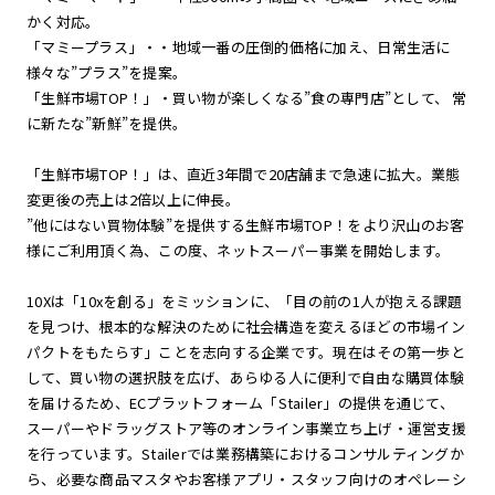
かく対応。
「マミープラス」・・地域一番の圧倒的価格に加え、日常生活に
様々な”プラス”を提案。
「生鮮市場TOP！」・買い物が楽しくなる”食の専門店”として、 常
に新たな”新鮮”を提供。
「生鮮市場TOP！」は、直近3年間で20店舗まで急速に拡大。業態
変更後の売上は2倍以上に伸長。
”他にはない買物体験”を提供する生鮮市場TOP！をより沢山のお客
様にご利用頂く為、この度、ネットスーパー事業を開始します。
10Xは「10xを創る」をミッションに、「目の前の1人が抱える課題
を見つけ、根本的な解決のために社会構造を変えるほどの市場イン
パクトをもたらす」ことを志向する企業です。現在はその第一歩と
して、買い物の選択肢を広げ、あらゆる人に便利で自由な購買体験
を届けるため、ECプラットフォーム「Stailer」の提供を通じて、
スーパーやドラッグストア等のオンライン事業立ち上げ・運営支援
を行っています。Stailerでは業務構築におけるコンサルティングか
ら、必要な商品マスタやお客様アプリ・スタッフ向けのオペレーシ