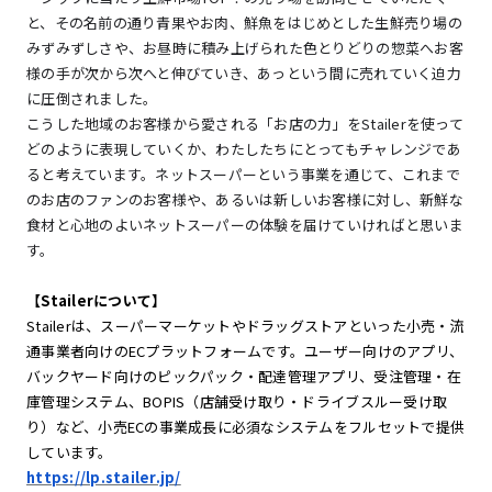
と、その名前の通り青果やお肉、鮮魚をはじめとした生鮮売り場の
みずみずしさや、お昼時に積み上げられた色とりどりの惣菜へお客
様の手が次から次へと伸びていき、あっという間に売れていく迫力
に圧倒されました。
こうした地域のお客様から愛される「お店の力」をStailerを使って
どのように表現していくか、わたしたちにとってもチャレンジであ
ると考えています。ネットスーパーという事業を通じて、これまで
のお店のファンのお客様や、あるいは新しいお客様に対し、新鮮な
食材と心地のよいネットスーパーの体験を届けていければと思いま
す。
【Stailerについて】
Stailerは、スーパーマーケットやドラッグストアといった小売・流
通事業者向けのECプラットフォームです。ユーザー向けのアプリ、
バックヤード向けのピックパック・配達管理アプリ、受注管理・在
庫管理システム、BOPIS（店舗受け取り・ドライブスルー受け取
り）など、小売ECの事業成長に必須なシステムをフルセットで提供
しています。
https://lp.stailer.jp/