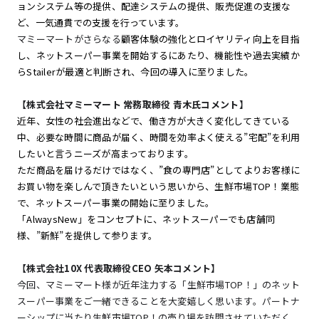
ョンシステム等の提供、配達システムの提供、販売促進の支援な
ど、一気通貫での支援を行っています。
マミーマートがさらなる
顧客体験の強化とロイヤリティ向上を目指
し、ネットスーパー事業を開始するにあたり、機能性や過去実績か
らStailerが最適と判断され、今回の導入に至りました。
【株式会社マミーマート 常務取締役 青木氏コメント】
近年、女性の社会進出などで、働き方が大きく変化してきている
中、必要な時間に商品が届く、時間を効率よく使える”宅配”を利用
したいと言うニーズが高まっております。
ただ商品を届けるだけではなく、”食の専門店”としてよりお客様に
お買い物を楽しんで頂きたいという思いから、生鮮市場TOP！業態
で、ネットスーパー事業の開始に至りました。
「AlwaysNew」をコンセプトに、ネットスーパーでも店舗同
様、”新鮮”を提供して参ります。
【株式会社10X 代表取締役CEO 矢本コメント】
今回、マミーマート様が近年注力する「生鮮市場TOP！」のネット
スーパー事業をご一緒できることを大変嬉しく思います。パートナ
ーシップに当たり生鮮市場TOP！の売り場を訪問させていただく