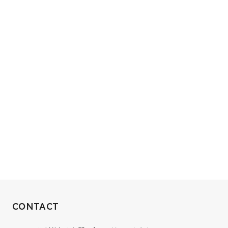
RECRUIT
CONTACT
10xへの到達率は、まだ0.1%。