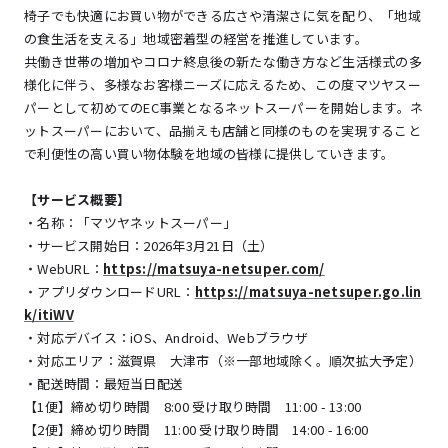
椅子でも快適にお買い物ができる広さや清潔さに気を配り、「地域
の食生活を支える」地域密着型の経営を推進しています。
共働き世帯の増加やコロナ終息後の新たな働き方など生活様式の多
様化に伴う、多様なお客様ニーズに応えるため、この度マツヤスー
パーとして初めてのEC事業となるネットスーパーを開始します。ネ
ットスーパーにおいて、品揃えも店舗と同様のものを実現すること
で利便性の高い買い物体験を地域の皆様に提供していきます。
【サービス概要】
・名称：「マツヤネットスーパー」
・サービス開始日：2026年3月21日（土）
・WebURL：
https://matsuya-netsuper.com/
・アプリダウンロードURL：
https://matsuya-netsuper.go.lin
k/itiWV
・対応デバイス：iOS、Android、Webブラウザ
・対応エリア：滋賀県 大津市（※一部地域除く。順次拡大予定）
・配送時間：最短当日配送
【1便】締め切り時間 8:00 受け取り時間 11:00 - 13:00
【2便】締め切り時間 11:00 受け取り時間 14:00 - 16:00