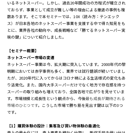
いるネットスーパー。しかし、過去20年間成功の方程式が確立され
ておらず、事業として成立が難しい等の理由による撤退の事例も複
数あります。そこで本セミナーでは、10X（読み方：テンエック
ス）が日本各地のネットスーパー事業を支援する中で得た知見をも
とに、業界各社の動向や、成長戦略など「勝てるネットスーパー実
現の鍵」について紹介しました。
【セミナー概要】
ネットスーパー市場の変遷
ネットスーパー事業は今、拡大期に突入しています。2000年代の黎
明期においては赤字事例も多く、業界では試行錯誤が続いていまし
たが、2020年代に入ってからはコロナ禍による生活様式の変化もあ
り活発化。また、国内大手スーパーだけでなく地方で存在感を持つ
スーパーの取り組みも増えており、全国各地で広がりを見せていま
す。市場規模と成長性という観点から、今後
最も成長が期待される
市場のひとつです
。こうした市場で勝ち筋を見出す鍵は以下の3つ
です。
【1】購買体験の設計：集客及び買い物体験の最適化
売上の最大化には、売上要素を細かく分類し、販促手段を使い分け