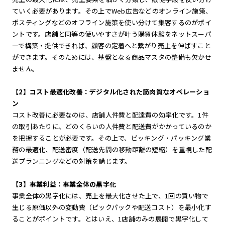
ていく必要があります。その上でWeb広告などのオンライン施策、
ポスティングなどのオフライン施策を使い分けて集客するのがポイ
ントです。店舗と同等の使いやすさが叶う購買体験をネットスーパ
ーで構築・提供できれば、顧客の定着へと繋がり売上を伸ばすこと
ができます。そのためには、基盤となる商品マスタの整備も欠かせ
ません。
【2】コスト最適化改善：デジタル化された筋肉質なオペレーショ
ン
コスト改善に必要なのは、店舗人件費と配達費の効率化です。1件
の取引あたりに、どのくらいの人件費と配送費がかかっているのか
を把握することが必要です。その上で、ピッキング・パッキング業
務の最適化、配送密度（配送先間の移動距離の短縮）を重視した配
送プランニングなどの対策を講じます。
【3】事業利益：事業全体の黒字化
事業全体の黒字化には、売上を最大化させた上で、1回の買い物で
生じる原価以外の変動費（ピックパックや配送コスト）を最小化す
ることがポイントです。とはいえ、1店舗のみの展開で黒字化して