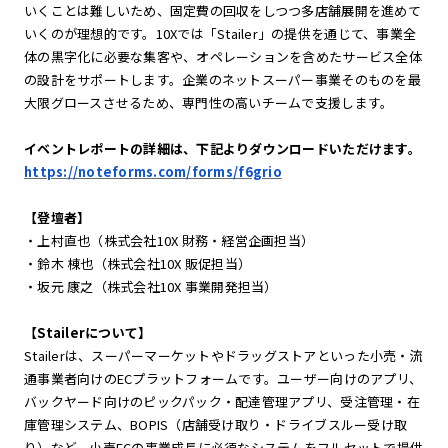
いくことは難しいため、固定費の回収をしつつ多店舗展開を進めて
いくのが理想的です。10Xでは「Stailer」の提供を通じて、事業全
体の黒字化に必要な集客や、オペレーションを含めたサービス全体
の設計をサポートします。企業のネットスーパー事業そのものを最
大限グロースさせるため、専門性の高いチームで支援します。
イベントレポートの詳細は、下記よりダウンロードいただけます。
https://noteforms.com/forms/f6grio
【登壇者】
・上村直也（株式会社10X 財務・経営企画担当）
・鈴木 棟也（株式会社10X 販促担当）
・坂元 康之（株式会社10X 事業開発担当）
【Stailerについて】
Stailerは、スーパーマーケットやドラッグストアといった小売・流
通事業者向けのECプラットフォームです。ユーザー向けのアプリ、
バックヤード向けのピックパック・配達管理アプリ、受注管理・在
庫管理システム、BOPIS（店舗受け取り・ドライブスルー受け取
り）など、小売ECの事業成長に必須なシステムをフルセットで提供