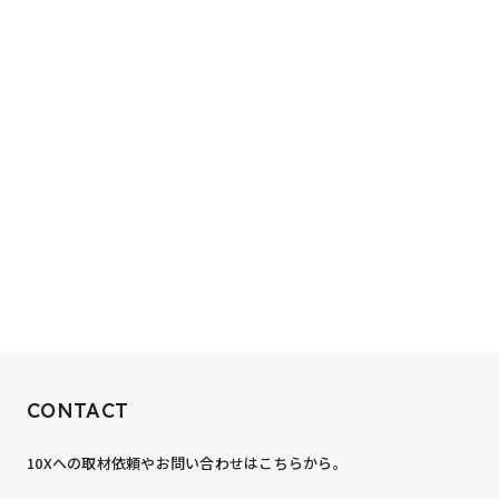
RECRUIT
CONTACT
10xへの到達率は、まだ0.1%。
10Xへの取材依頼やお問い合わせはこちらから。
あなたの力が、必要です。