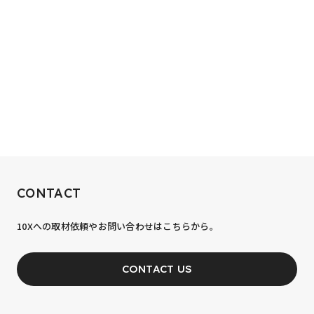
RECRUIT
CONTACT
10xへの到達率は、まだ0.1%。
10Xへの取材依頼やお問い合わせはこちらから。
あなたの力が、必要です。
CONTACT US
JOIN OUR TEAM