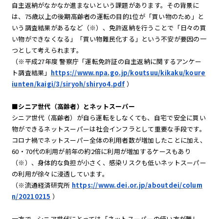
自主返納がなかなか進まないという課題があります。その背景に
は、75歳以上の後期高齢者の運転の目的1位が「買い物のため」と
いう調査結果があるなど（※）、免許返納を行うことで「日々の買
い物ができなくなる」「買い物難民化する」という不安が要因の一
つとして考えられます。
（※平成27年度 警察庁「運転免許証の自主返納に関するアンケー
ト調査結果」
https://www.npa.go.jp/koutsuu/kikaku/koure
iunten/kaigi/3/siryoh/shiryo4.pdf
）
■シニア世代（高齢者）とネットスーパー
シニア世代（高齢者）が自ら運転をしなくても、自宅で安全に買い
物ができるネットスーパーは社会インフラとして重要な手段です。
コロナ禍でネットスーパー全体の利用者数が増加したことに加え、
60・70代の利用が前年の約2倍に利用が増加するケースもあり
（※）、身体的な負担が小さく、感染リスクも低いネットスーパー
の利用が徐々に浸透しています。
（※流通経済研究所
https://www.dei.or.jp/aboutdei/colum
n/20210215
）
一方で、シニア世代にとっては「ネットスーパーの使い方が難し