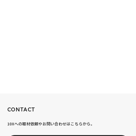
RECRUIT
CONTACT
10xへの到達率は、まだ0.1%。
10Xへの取材依頼やお問い合わせはこちらから。
あなたの力が、必要です。