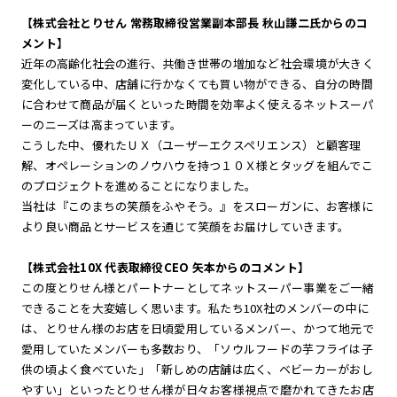
【株式会社とりせん 常務取締役営業副本部長 秋山謙二氏からのコ
メント】
近年の高齢化社会の進行、共働き世帯の増加など社会環境が大きく
変化している中、店舗に行かなくても買い物ができる、自分の時間
に合わせて商品が届くといった時間を効率よく使えるネットスーパ
ーのニーズは高まっています。
こうした中、優れたＵＸ（ユーザーエクスペリエンス）と顧客理
解、オペレーションのノウハウを持つ１０Ｘ様とタッグを組んでこ
のプロジェクトを進めることになりました。
当社は『このまちの笑顔をふやそう。』をスローガンに、お客様に
より良い商品とサービスを通じて笑顔をお届けしていきます。
【株式会社10X 代表取締役CEO 矢本からのコメント】
この度とりせん様とパートナーとしてネットスーパー事業をご一緒
できることを大変嬉しく思います。私たち10X社のメンバーの中に
は、とりせん様のお店を日頃愛用しているメンバー、かつて地元で
愛用していたメンバーも多数おり、「ソウルフードの芋フライは子
供の頃よく食べていた」「新しめの店舗は広く、ベビーカーがおし
やすい」といったとりせん様が日々お客様視点で磨かれてきたお店