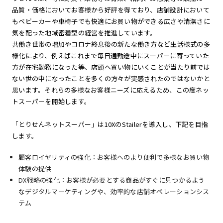
品質・価格においてお客様から好評を得ており、店舗設計において
もベビーカーや車椅子でも快適にお買い物ができる広さや清潔さに
気を配った地域密着型の経営を推進しています。
共働き世帯の増加やコロナ終息後の新たな働き方など生活様式の多
様化により、例えばこれまで毎日通勤途中にスーパーに寄っていた
方が在宅勤務になった等、店頭へ買い物にいくことが当たり前では
ない世の中になったことを多くの方々が実感されたのではないかと
思います。それらの多様なお客様ニーズに応えるため、この度ネッ
トスーパーを開始します。
「とりせんネットスーパー」は10XのStailerを導入し、下記を目指
します。
顧客ロイヤリティの強化：お客様へのより便利で多様なお買い物
体験の提供
DX戦略の強化：お客様が必要とする商品がすぐに見つかるよう
なデジタルマーケティングや、効率的な店舗オペレーションシス
テム