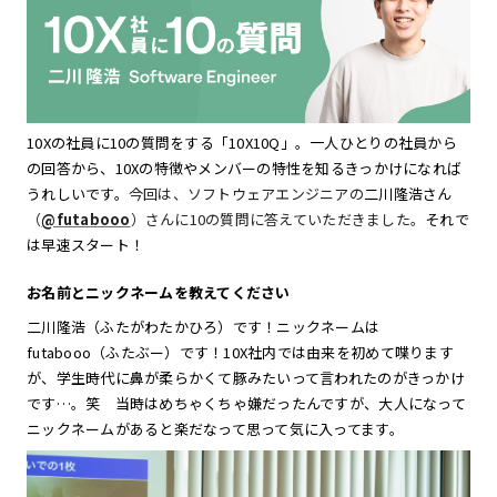
10Xの社員に10の質問をする「10X10Q」。一人ひとりの社員から
の回答から、10Xの特徴やメンバーの特性を知るきっかけになれば
うれしいです。
今回は、ソフトウェアエンジニアの
二川隆浩さん
（
@futabooo
）さんに10の質問に答えていただきました。
それで
は早速スタート！
お名前とニックネームを教えてください
二川隆浩（ふたがわたかひろ）です！ニックネームは
futabooo（ふたぶー）です！10X社内では由来を初めて喋ります
が、学生時代に鼻が柔らかくて豚みたいって言われたのがきっかけ
です…。笑 当時はめちゃくちゃ嫌だったんですが、大人になって
ニックネームがあると楽だなって思って気に入ってます。