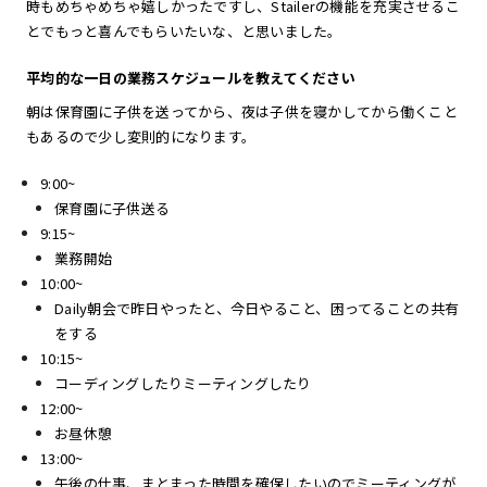
時もめちゃめちゃ嬉しかったですし、Stailerの機能を充実させるこ
とでもっと喜んでもらいたいな、と思いました。
平均的な一日の業務スケジュールを教えてください
朝は保育園に子供を送ってから、夜は子供を寝かしてから働くこと
もあるので少し変則的になります。
9:00~
保育園に子供送る
9:15~
業務開始
10:00~
Daily朝会で昨日やったと、今日やること、困ってることの共有
をする
10:15~
コーディングしたりミーティングしたり
12:00~
お昼休憩
13:00~
午後の仕事、まとまった時間を確保したいのでミーティングが