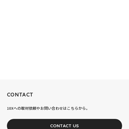
RECRUIT
CONTACT
10xへの到達率は、まだ0.1%。
10Xへの取材依頼やお問い合わせはこちらから。
あなたの力が、必要です。
CONTACT US
JOIN OUR TEAM