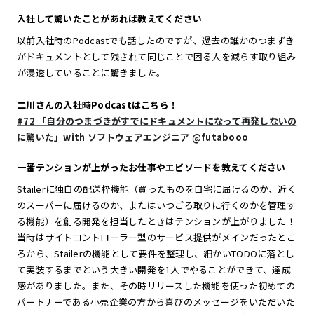
入社して驚いたことがあれば教えてください
以前入社時のPodcastでも話したのですが、過去の誰かのつまずき
がドキュメントとして残されて同じことで困る人を減らす取り組み
が浸透していることに驚きました。
二川さんの入社時Podcastはこちら！
#72 「自分のつまづきがすでにドキュメントになって再発しないの
に驚いた」with ソフトウェアエンジニア @futabooo
一番テンションが上がったお仕事やエピソードを教えてください
Stailerに独自の配送枠機能（買ったものを自宅に届けるのか、近く
のスーパーに届けるのか、またはいつごろ取りに行くのかを管理す
る機能）を創る開発を担当したときはテンションが上がりました！
当時はサイトコントローラー型のサービス提供がメインだったとこ
ろから、Stailerの機能として要件を整理し、細かいTODOに落とし
て実装するまでという大きい開発を1人でやることができて、達成
感がありました。また、その時リリースした機能を使った初めての
パートナーである小売企業の方から喜びのメッセージをいただいた