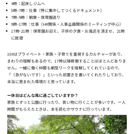
4時：起床しジムへ
5時-7時：仕事（特に集中してつくるドキュメント）
7時-9時：朝食・保育園送り
9時-17時：仕事（HR関係・人事企画関係のミーティング中心）
17時-21時：保育園お迎え、子供の夕食・お風呂を済ませ、21時
に就寝
10Xはプライベート・家族・子育てを重視するカルチャーがあり、
まわりの理解もあるので、17時以降稼働することはほとんどありま
せん。一緒に働く仲間も朝型ワークを理解してくれているので、
「（急がないです）」といった前置きを書いてくれたりしており、
本当に恵まれた環境だと思っています。
ー
休日はどんな風に過ごしていますか？
家族とずっと公園に行ったり、買い物に行くことが多いです。一人
時間がもらえたときは、本を読むかサウナに行っています。