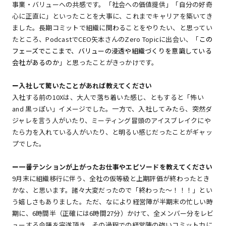
事業・バリューへの共感です。「社会への価値提供」「自分の好奇
心に正直に」といったことを大事に、これまでキャリアを築いてき
ました。長期コミットで組織に関わることをやりたい、と思ってい
たところ、PodcastでCEO矢本さんのZero Topicに出会い、「
この
フェーズでここまで、バリューの浸透や組織づくりを意識している
会社があるのか
」と思ったことがきっかけです。
ー
入社して驚いたことがあれば教えてください
入社する前の10Xは、大人で落ち着いた感じ、ともすると「怖い
and 黒っぽい」イメージでした。一方で、入社してみたら、突然ダ
ジャレを言う人がいたり、ミーティング冒頭のアイスブレイクにや
たら力を入れている人がいたり、と明るい感じだったことがギャッ
プでした。
ー
一番テンションが上がったお仕事やエピソードを教えてください
9月末に組織移行に伴う、全社の仮等級と上期評価が終わったとき
かな、と思います。諸々大変だったので「終わった〜！！！」とい
う嬉しさもありました。ただ、なにより経営陣が半期末の忙しい時
期に、6時間半（正確には6時間27分）かけて、全メンバー分をレビ
ューする会議を完遂頂き、その過程での経営陣の強いコミット力に