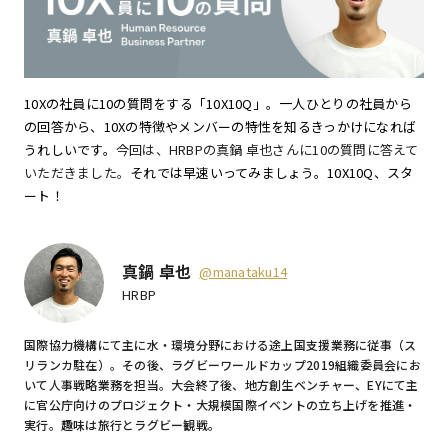
10Xの社員に10の質問をする「10X10Q」。一人ひとりの社員から
の回答から、10Xの特徴やメンバーの特性を知るきっかけになれば
うれしいです。
今回は、HRBPの真鍋 卓也さんに10の質問に答えて
いただきました。
それでは早速いってみましょう。10X10Q、スタ
ート！
真鍋 卓也
@manataku14
HRBP
国際協力機構にて主に水・環境分野における途上国支援業務に従事（ス
リランカ駐在）。その後、ラグビーワールドカップ2019組織委員会にお
いて人事戦略業務を担当。大会終了後、地方創生ベンチャー、EYにて主
に官公庁向けのプロジェクト・大規模国際イベントの立ち上げを推進・
実行。趣味は旅行とラグビー観戦。