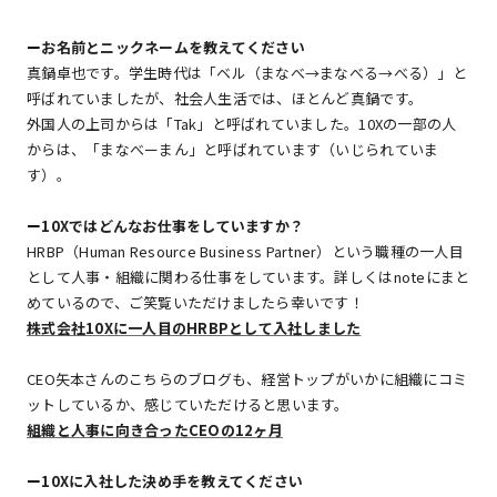
ー
お名前とニックネームを教えてください
真鍋卓也です。学生時代は「ベル（まなべ→まなべる→べる）」と
呼ばれていましたが、社会人生活では、ほとんど真鍋です。
外国人の上司からは「Tak」と呼ばれていました。10Xの一部の人
からは、「まなべーまん」と呼ばれています（いじられていま
す）。
ー
10Xではどんなお仕事をしていますか？
HRBP（Human Resource Business Partner）という職種の一人目
として人事・組織に関わる仕事をしています。詳しくはnoteにまと
めているので、ご笑覧いただけましたら幸いです！
株式会社10Xに一人目のHRBPとして入社しました
CEO矢本さんのこちらのブログも、経営トップがいかに組織にコミ
ットしているか、感じていただけると思います。
組織と人事に向き合ったCEOの12ヶ月
ー
10Xに入社した決め手を教えてください