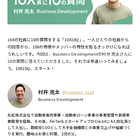
10Xの社員に10の質問をする「10X10Q」。一人ひとりの社員から
の回答から、10Xの特徴やメンバーの特性を知るきっかけになれば
うれしいです。
今回は、Business Developmentの村井 亮太さんに
10の質問に答えていただきました。
それでは早速いってみましょ
う。10X10Q、スタート！
村井 亮太
@ryomura_1110
Business Development
丸紅株式会社で自動車販売事業・自動車ローン事業の事業管理や新規事
業開発を経験。その後、FinTechスタートアップのCrezitに4人目社員と
して入社し、取締役COOとして大手金融機関との事業立上げや組織づく
りを実行。趣味はお酒と料理。2児の父。