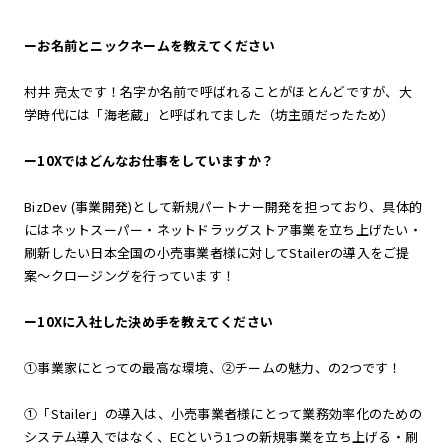
ーお名前とニックネームを教えてください
村井 亮太です！名字か名前で呼ばれることがほとんどですが、大
学時代には「海老蔵」と呼ばれてました（坊主頭だったため）
ー
10Xではどんなお仕事をしていますか？
BizDev (事業開発)として新規パートナー開発を担っており、具体的
にはネットスーパー・ネットドラッグストア事業を立ち上げたい・
刷新したい日本全国の小売事業者様に対してStailerの導入をご提
案〜クロージングを行っています！
ー
10Xに入社した決め手を教えてください
①事業家にとっての最高な環境、②チームの魅力、の2つです！
①「Stailer」の導入は、小売事業者様にとって業務効率化のための
システム導入ではなく、ECという1つの新規事業を立ち上げる・刷