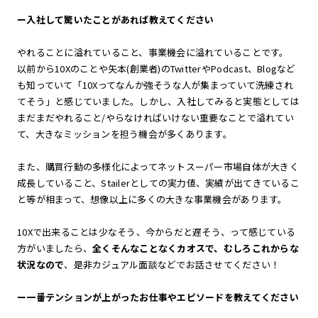
ー入社して驚いたことがあれば教えてください
やれることに溢れていること、事業機会に溢れていることです。
以前から10Xのことや矢本(創業者)のTwitterやPodcast、Blogなど
も知っていて「10Xってなんか強そうな人が集まっていて洗練され
てそう」と感じていました。しかし、入社してみると実態としては
まだまだやれること/やらなければいけない重要なことで溢れてい
て、大きなミッションを担う機会が多くあります。
また、購買行動の多様化によってネットスーパー市場自体が大きく
成長していること、Stailerとしての実力値、実績が出てきているこ
と等が相まって、想像以上に多くの大きな事業機会があります。
10Xで出来ることは少なそう、今からだと遅そう、って感じている
方がいましたら、
全くそんなことなくカオスで、むしろこれからな
状況なので
、是非カジュアル面談などでお話させてください！
ー一番テンションが上がったお仕事やエピソードを教えてください