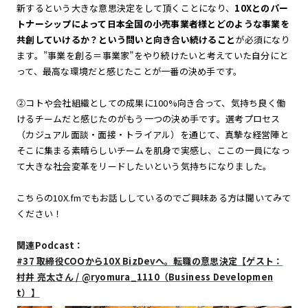
新するという大きな意思決定をして頂くことになり、
10Xとのパー
トナーシップによって日本全国の小売事業者様とどのような事業を
共創していけるか？という問いと向き合い続けること
が必須になり
ます。”事業を創る＝事業家”をやり続けたいと考えていた自分にと
って、最高な環境だと感じたことが一番の決め手です。
②コトや会社組織としての成果に100%向き合って、気持ち良く働
けるチームだと感じたのがもう一つの決め手です。選考プロセス
（カジュアル面談・面接・トライアル）を通じて、真摯な経営陣と
そこに集まる素晴らしいチームを肌身で実感し、ここの一員になっ
て大きな社会変革をリードしたいという気持ちになりました。
こちらの10X.fmでもお話ししているのでご興味ある方は聞いてみて
ください！
関連Podcast：
#37 取締役COOから10X BizDevへ。転職の意思決定【ゲスト：
村井 亮太さん / @ryomura_1110（Business Developmen
t）】