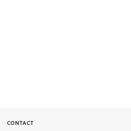
RECRUIT
CONTACT
10xへの到達率は、まだ0.1%。