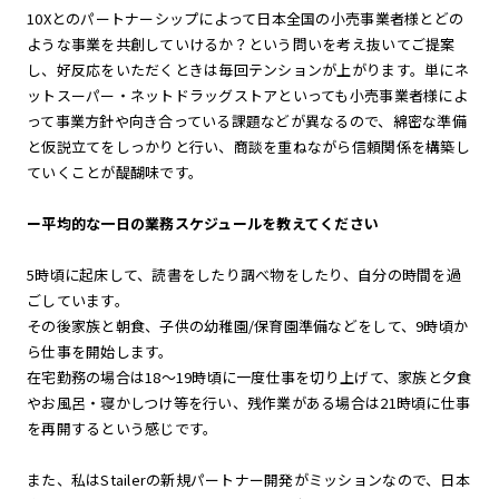
10Xとのパートナーシップによって日本全国の小売事業者様とどの
ような事業を共創していけるか？という問いを考え抜いてご提案
し、好反応をいただくときは毎回テンションが上がります。単にネ
ットスーパー・ネットドラッグストアといっても小売事業者様によ
って事業方針や向き合っている課題などが異なるので、綿密な準備
と仮説立てをしっかりと行い、商談を重ねながら信頼関係を構築し
ていくことが醍醐味です。
ー
平均的な一日の業務スケジュールを教えてください
5時頃に起床して、読書をしたり調べ物をしたり、自分の時間を過
ごしています。
その後家族と朝食、子供の幼稚園/保育園準備などをして、9時頃か
ら仕事を開始します。
在宅勤務の場合は18〜19時頃に一度仕事を切り上げて、家族と夕食
やお風呂・寝かしつけ等を行い、残作業がある場合は21時頃に仕事
を再開するという感じです。
また、私はStailerの新規パートナー開発がミッションなので、日本