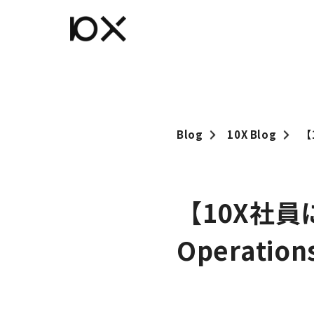
Blog
10X Blog
【
【10X社員に1
Operatio