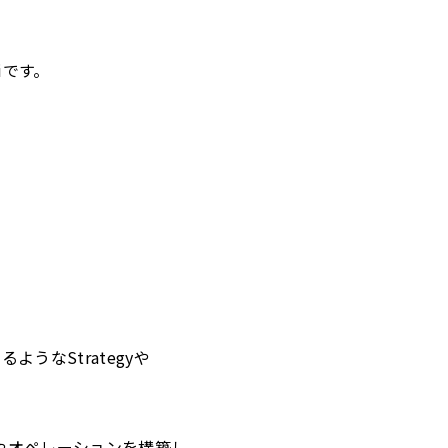
iです。
ようなStrategyや
やオペレーションを構築し