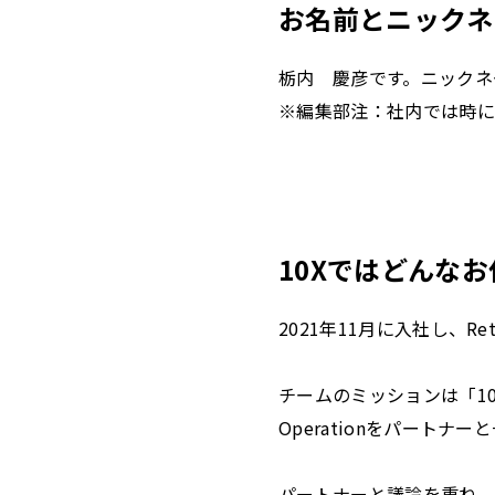
お名前とニックネ
栃内 慶彦です。ニックネー
※編集部注：社内では時に
10Xではどんな
2021年11月に入社し、Reta
チームのミッションは「10X
Operationをパート
パートナーと議論を重ね、