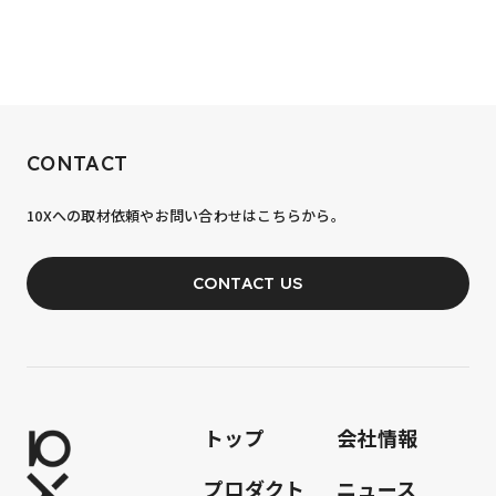
RECRUIT
CONTACT
10xへの到達率は、まだ0.1%。
10Xへの取材依頼やお問い合わせはこちらから。
あなたの力が、必要です。
CONTACT US
JOIN OUR TEAM
トップ
会社情報
プロダクト
ニュース