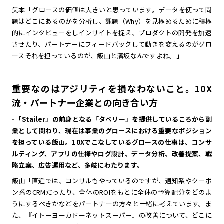
矢本「グロースの価値は大きいと思っています。データを使って問
題はどこにあるのかを分析し、課題（Why）を見極めるために積極
的にインタビューをしインサイトを捉え、プロダクトの開発を加速
させたり、パートナーにフィードバックして動きを変えるのがグロ
ースそれを担っているのが、飯山と濱坂なんですよね。」
重要なのはアジリティを損なわないこと。10X
流・パートナー企業との向き合い方
-「Stailer」の前身となる「タベリー」を提供しているころから副
業として関わり、現在は事業のグロースにおける重要なポジション
を担っている飯山。10Xでこなしているグロースの仕事は、コンサ
ルティング、アプリの仕様やログ設計、データ分析、改善提案、戦
略立案、広告運用など、多岐にわたります。
飯山「直近では、コンサルもやっているのですが、通知系やクーポ
ン系のCRMだったり、全体のROIをもとに全体の予算配分をどのよ
うにするべきかなどをパートナーの方々と一緒に考えています。ま
た、『イトーヨーカドーネットスーパー』の改善について、どこに