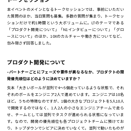
本イベントのメインとなるトークセッションでは、事前にいただい
た質問のほか、当日質問も募集。多数の質問が集まり、トークセッ
ションだけで約1時間という大ボリュームに。LTのテーマである
「プロダクト開発について」「N1インタビューについて」「グロ
ースについて」のほか、10Xのカルチャーや働き方についてなど、
包み隠さず回答しました。
プロダクト開発について
-パートナーごとにフェーズや要件が異なるなか、プロダクトの開
発優先順位はどのように決めていますか？
矢本「大きいボールが並列で4～5個走っているような状態で、それ
ぞれのボールをエンジニア2人で進めています。エンジニアは10名
ほど。うちの特徴なのですが、1個の大きなプロジェクトを5人10人
で開発するのではなく、1人2人の小さなエンジニアチームで走ら
せ、チームとしては並列でタスクが進められる状態になっていま
す。なので、開発の優先順位も各プロジェクトチームに預けてお
り、トップダウンでシビアに決めていなくて。並列で動いたものが