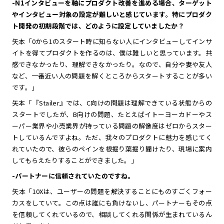
-N1インタビューを軸にプロダクト改善を進める場合、ターゲット
やインタビュー対象の設定が難しいと感じています。特にプロダク
ト開発の初期段階では、どのように設定していましたか？
矢本「0から1のスタート時に知らない人にインタビューしてインサ
イトを得てプロダクトを作るのは、僕は難しいと思っています。共
感できなかったり、理解できなかったり。なので、自分や妻や友人
など、一番近い人の問題を解くところからスタートすることが多い
です。」
矢本「『Stailer』では、C向けの問題は理解できている状態からの
スタートでしたが、B向けの問題、たとえばイトーヨーカドーやス
ーパー業界や小売業界が持っている問題の解像度はゼロからスター
トしているんですよね。ただ、我々のプロダクトに魅力を感じてく
れていたので、彼らのペインを根掘り葉掘り聞けたり、現場に案内
してもらえたりすることができました。」
-パートナーに信頼されていたのですね。
矢本「10Xは、ユーザーの問題を解決することにものすごくフォー
カスをしていて。この点は誰にも負けないし、パートナーもその点
を信頼してくれているので、相談してくれる関係が生まれているん