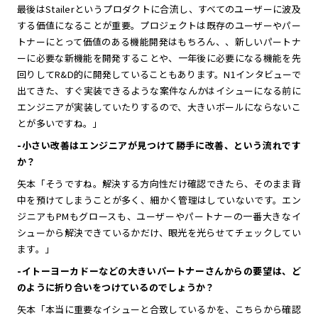
最後はStailerというプロダクトに合流し、すべてのユーザーに波及
する価値になることが重要。プロジェクトは既存のユーザーやパー
トナーにとって価値のある機能開発はもちろん、、新しいパートナ
ーに必要な新機能を開発することや、一年後に必要になる機能を先
回りしてR&D的に開発していることもあります。N1インタビューで
出てきた、すぐ実装できるような案件なんかはイシューになる前に
エンジニアが実装していたりするので、大きいボールにならないこ
とが多いですね。」
-小さい改善はエンジニアが見つけて勝手に改善、という流れです
か？
矢本「そうですね。解決する方向性だけ確認できたら、そのまま背
中を預けてしまうことが多く、細かく管理はしていないです。エン
ジニアもPMもグロースも、ユーザーやパートナーの一番大きなイ
シューから解決できているかだけ、眼光を光らせてチェックしてい
ます。」
-イトーヨーカドーなどの大きいパートナーさんからの要望は、ど
のように折り合いをつけているのでしょうか？
矢本「本当に重要なイシューと合致しているかを、こちらから確認