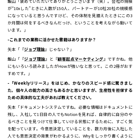
飯山「褒めていただいてありがとうございます（笑）。会社の規模
が“10xした”ときに人数が150人、パートナーが10社20社の規模感
になっていると思うんですけど、その体制を見据えたときにこの3
か月間は何をするべきなんだっけ、ということを考えながら動いて
います。」
-これまでの業務に活かせた書籍はありますか？
矢本「『
ジョブ理論
』じゃない？」
飯山「『
ジョブ理論
』と『
顧客起点マーケティング
』ですかね。他
にもいろいろ読みましたがHowが強いなと思って。この2冊がおす
すめです。」
-「Weeklyリリース」をはじめ、かなりのスピード感に驚きまし
た。個々人の能力の高さもあるかと思いますが、生産性を担保する
ための具体的な工夫があれば教えてください。
矢本「ドキュメントシステムですね。必要な情報はドキュメントに
残し、入社して1日目の人でもNotionを見れば、自律的に自分のや
るべきことを見つけて仕事していける状態にするために、すごく気
を配っています。今意思決定していることを、数カ月後に入社した
人でも意思決定の背景がわかるように、Whyをしっかり書くように