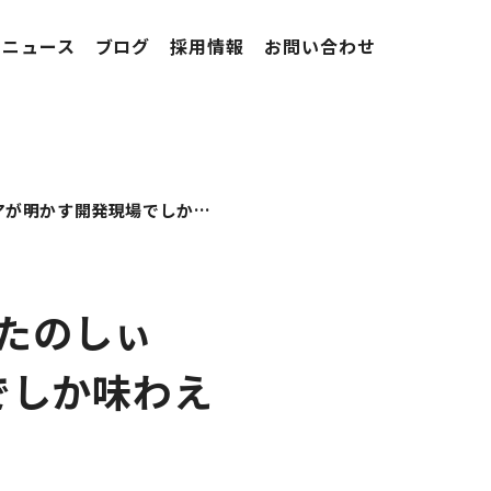
ニュース
ブログ
採用情報
お問い合わせ
Stailerは「むっずかしぃぃ！」「でもたのしぃぃ」10Xエンジニアが明かす開発現場でしか味わえない“やりがい”
もたのしぃ
でしか味わえ