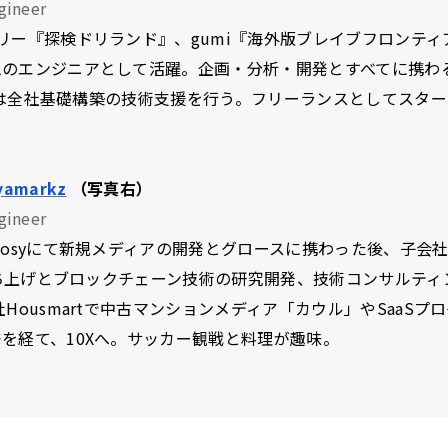
gineer
リー『探検ドリランド』、gumi『海外版ブレイブフロンティ
ムのエンジニアとして活躍。企画・分析・開発とすべてに携わ
COでは全社基礎構築の技術支援を行う。フリーランスとしてスタ
。
yamarkz
（写真右）
gineer
nosyにて新規メディアの開発とグロースに携わった後、子会
の立ち上げとブロックチェーン技術の研究開発、技術コンサルテ
社Housmartで中古マンションメディア「カウル」やSaaSプ
を経て、10Xへ。サッカー観戦と料理が趣味。