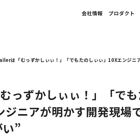
会社情報
プロダクト
rは「むっずかしぃぃ！」「で
エンジニアが明かす開発現場
がい”