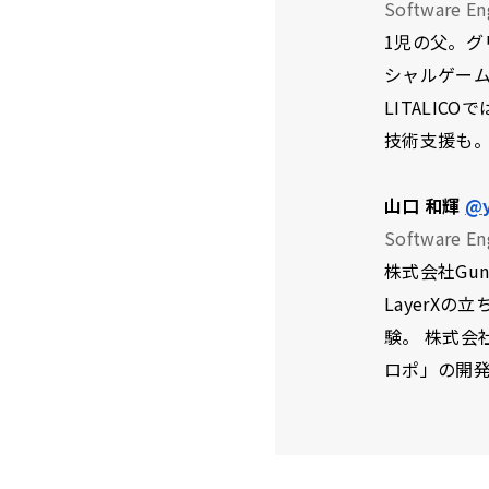
Software En
1児の父。グ
シャルゲー
LITALI
技術支援も
山口 和輝
@
Software En
株式会社Gu
LayerX
験。 株式会
ロポ」の開発