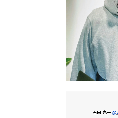
石田 光一
@