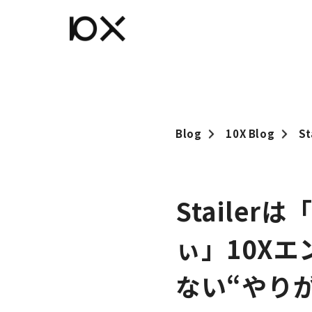
Blog
10X Blog
Staile
ぃ」10X
ない“やり