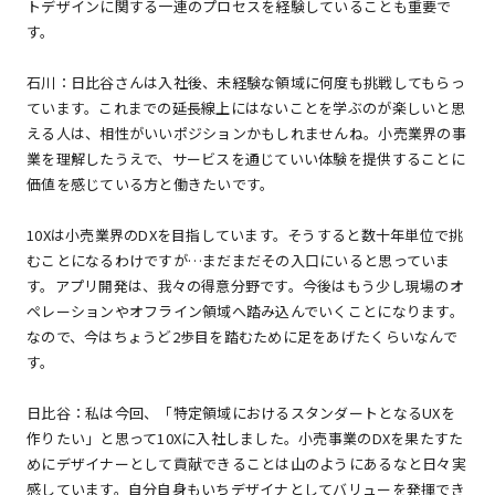
トデザインに関する一連のプロセスを経験していることも重要で
す。
石川：日比谷さんは入社後、未経験な領域に何度も挑戦してもらっ
ています。これまでの延長線上にはないことを学ぶのが楽しいと思
える人は、相性がいいポジションかもしれませんね。小売業界の事
業を理解したうえで、サービスを通じていい体験を提供することに
価値を感じている方と働きたいです。
10Xは小売業界のDXを目指しています。そうすると数十年単位で挑
むことになるわけですが…まだまだその入口にいると思っていま
す。アプリ開発は、我々の得意分野です。今後はもう少し現場のオ
ペレーションやオフライン領域へ踏み込んでいくことになります。
なので、今はちょうど2歩目を踏むために足をあげたくらいなんで
す。
日比谷：私は今回、「特定領域におけるスタンダートとなるUXを
作りたい」と思って10Xに入社しました。小売事業のDXを果たすた
めにデザイナーとして貢献できることは山のようにあるなと日々実
感しています。自分自身もいちデザイナとしてバリューを発揮でき