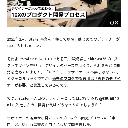
2021年2月、Stailer事業を開始して以降、はじめてのデザイナーが
10Xに入社しました。
それまでStailerでは、CTOである石川洋資
@_ishkawa
がプロダ
クトデザインを担当。デザインのベースをつくり、それをもとに開
発を進めていました。「だったら、デザイナーは不要じゃない？」
とツッコまれそうですが、
過去のブログでも石川は「専任のデザイ
ナーが必要」と言及している
のです。
では、Stailer一人目のデザイナーとして日比谷すみれ
@suuminb
ot
が入社した今、開発体制はどうなったのでしょうか？
デザイナーの視点から見た10Xのプロダクト開発プロセスの「余
白」と、Stailer事業の面白さについて聞きました。