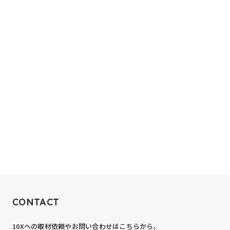
RECRUIT
CONTACT
10xへの到達率は、まだ0.1%。
10Xへの取材依頼やお問い合わせはこちらから。
あなたの力が、必要です。