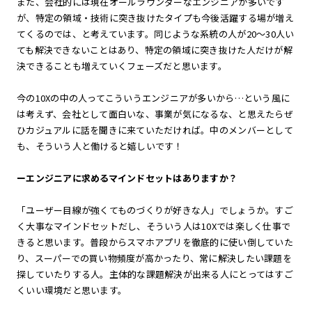
また、会社的には現在オールラウンダーなエンジニアが多いです
が、特定の領域・技術に突き抜けたタイプも今後活躍する場が増え
てくるのでは、と考えています。同じような系統の人が20〜30人い
ても解決できないことはあり、特定の領域に突き抜けた人だけが解
決できることも増えていくフェーズだと思います。
今の10Xの中の人ってこういうエンジニアが多いから…という風に
は考えず、会社として面白いな、事業が気になるな、と思えたらぜ
ひカジュアルに話を聞きに来ていただければ。中のメンバーとして
も、そういう人と働けると嬉しいです！
ーエンジニアに求めるマインドセットはありますか？
「ユーザー目線が強くてものづくりが好きな人」でしょうか。すご
く大事なマインドセットだし、そういう人は10Xでは楽しく仕事で
きると思います。普段からスマホアプリを徹底的に使い倒していた
り、スーパーでの買い物頻度が高かったり、常に解決したい課題を
探していたりする人。主体的な課題解決が出来る人にとってはすご
くいい環境だと思います。