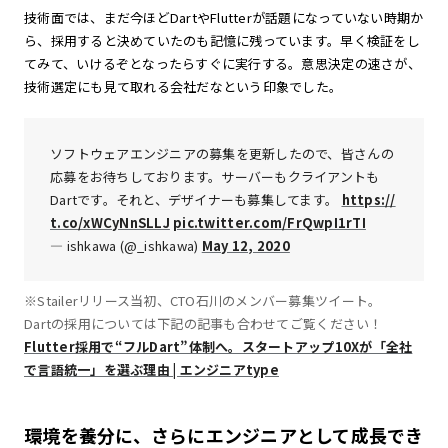
技術面では、まだ今ほどDartやFlutterが話題になっていない時期か
ら、採用すると決めていたのも記憶に残っています。早く検証をし
てみて、いけるぞとなったらすぐに実行する。意思決定の速さが、
技術選定にも見て取れる会社だなという印象でした。
ソフトウェアエンジニアの募集を更新したので、皆さんの
応募をお待ちしております。サーバーもクライアントも
Dartです。それと、デザイナーも募集してます。
https://
t.co/xWCyNnSLLJ
pic.twitter.com/FrQwpI1rTI
— ishkawa (@_ishkawa)
May 12, 2020
※Stailerリリース当初、CTO石川のメンバー募集ツイート。
Dartの採用については下記の記事も合わせてご覧ください！
Flutter採用で“フルDart”体制へ。スタートアップ10Xが「全社
で言語統一」を選ぶ理由 | エンジニアtype
環境を養分に、さらにエンジニアとして成長でき