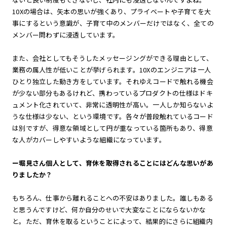
10Xの場合は、矢本の思いが強くあり、プライベートや子育てを大
事にするという意識が、子育て中のメンバーだけではなく、全ての
メンバー問わずに浸透しています。
また、会社としてもそうしたメッセージングができる理由として、
業務の属人性が低いことが挙げられます。10Xのエンジニアは一人
ひとり独立した動き方をしています。それゆえコードで触れる機会
が少ない部分もあるけれど、携わっているプロダクトの仕様はドキ
ュメント化されていて、非常に透明性が高い。一人しか知らないよ
うな仕様は少ない、という環境です。各々が普段触れているコード
は別ですが、得意な領域として円が重なっている箇所もあり、得意
な人がカバーしやすいような組織になっています。
ー堀見さん個人として、育休を取得されることにはどんな思いがあ
りましたか？
もちろん、仕事から離れることへの不安はありました。誰しもある
と思うんですけど、何か自分のせいで大変なことにならないかな
と。ただ、育休を取るということによって、結果的にさらに組織内