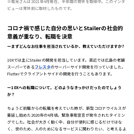
※堀見さんは2021年4月現在、半年間の育休を取得中。このインタ
ビューは育休前に取材したものです。
コロナ禍で感じた自分の思いとStailerの社会的
意義が重なり、転職を決意
ーまずどんなお仕事を担当されているか、教えていただけますか?
10Xでは主にStailerの開発を担当しています。直近では広島の老舗
スーパーである
フレスタ
のサーバーサイド開発を行っていました。
Flutterでクライアントサイドの開発を行うこともあります。
ー10Xへの転職について。どのようなきっかけだったのでしょう
か？
ちょうど前職からの転職を考えていた時が、新型コロナウイルスが
蔓延し始めた2020年の4月頃。緊急事態宣言が発令されたタイミン
グでした。社会が大きく動く中、自分が便利に感じるだけではな
く、世のため、人のためになるサービスに関わりたい、と考えるよ