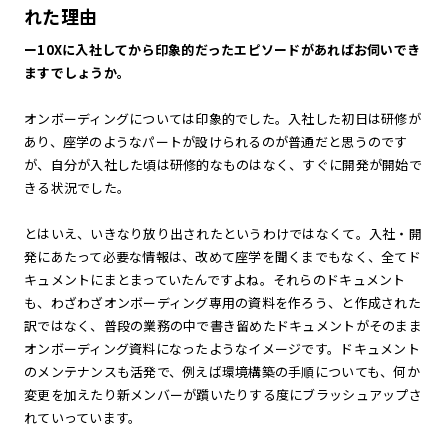
れた理由
ー10Xに入社してから印象的だったエピソードがあればお伺いでき
ますでしょうか。
オンボーディングについては印象的でした。入社した初日は研修が
あり、座学のようなパートが設けられるのが普通だと思うのです
が、自分が入社した頃は研修的なものはなく、すぐに開発が開始で
きる状況でした。
とはいえ、いきなり放り出されたというわけではなくて。入社・開
発にあたって必要な情報は、改めて座学を聞くまでもなく、全てド
キュメントにまとまっていたんですよね。それらのドキュメント
も、わざわざオンボーディング専用の資料を作ろう、と作成された
訳ではなく、普段の業務の中で書き留めたドキュメントがそのまま
オンボーディング資料になったようなイメージです。ドキュメント
のメンテナンスも活発で、例えば環境構築の手順についても、何か
変更を加えたり新メンバーが躓いたりする度にブラッシュアップさ
れていっています。