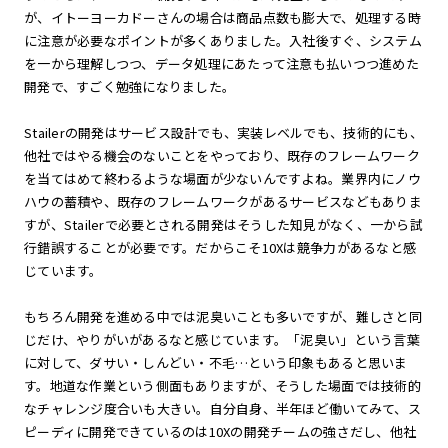
が、イトーヨーカドーさんの場合は商品点数も膨大で、処理する時
に注意が必要なポイントが多くありました。入社後すぐ、システム
を一から理解しつつ、データ処理にあたって注意も払いつつ進めた
開発で、すごく勉強になりました。
Stailerの開発はサービス設計でも、実装レベルでも、技術的にも、
他社ではやる機会のないことをやっており、既存のフレームワーク
を当てはめて終わるような場面が少ないんですよね。業界内にノウ
ハウの蓄積や、既存のフレームワークがあるサービスなどもありま
すが、Stailerで必要とされる開発はそうした知見がなく、一から試
行錯誤することが必要です。だからこそ10Xは競争力があるなと感
じています。
もちろん開発を進める中では泥臭いことも多いですが、難しさと同
じだけ、やりがいがあるなと感じています。「泥臭い」という言葉
に対して、ダサい・しんどい・不毛…という印象もあると思いま
す。地道な作業という側面もありますが、そうした場面では技術的
なチャレンジ度合いも大きい。自分自身、半年ほど働いてみて、ス
ピーディに開発できているのは10Xの開発チームの強さだし、他社