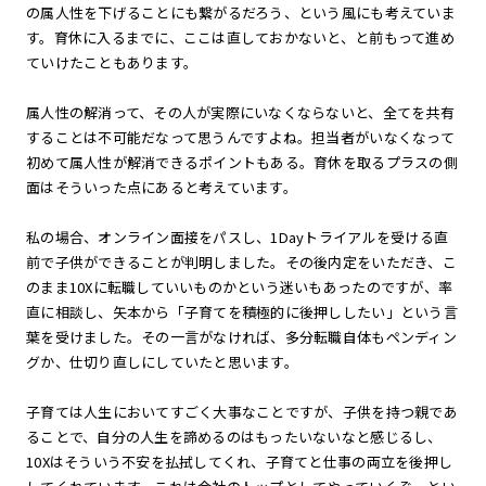
の属人性を下げることにも繋がるだろう、という風にも考えていま
す。育休に入るまでに、ここは直しておかないと、と前もって進め
ていけたこともあります。
属人性の解消って、その人が実際にいなくならないと、全てを共有
することは不可能だなって思うんですよね。担当者がいなくなって
初めて属人性が解消できるポイントもある。育休を取るプラスの側
面はそういった点にあると考えています。
私の場合、オンライン面接をパスし、1Dayトライアルを受ける直
前で子供ができることが判明しました。その後内定をいただき、こ
のまま10Xに転職していいものかという迷いもあったのですが、率
直に相談し、矢本から「子育てを積極的に後押ししたい」という言
葉を受けました。その一言がなければ、多分転職自体もペンディン
グか、仕切り直しにしていたと思います。
子育ては人生においてすごく大事なことですが、子供を持つ親であ
ることで、自分の人生を諦めるのはもったいないなと感じるし、
10Xはそういう不安を払拭してくれ、子育てと仕事の両立を後押し