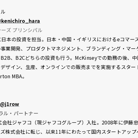
ール
kenichiro_hara
ャーズ プリンシパル
に日本の投資を担当。日本・中国・イギリスにおけるeコマー
の事業開発、プロダクトマネジメント、ブランディング・マー
B2B、B2Cどちらの投資も行う。McKinseyでの勤務の後、
をデザイン、生産、オンラインでの販売までを実施するスター
ton MBA。
@j1row
ェネラル・パートナー
株式会社ジャフコ（現ジャフコグループ）入社。2008年に伊藤
ズ株式会社に転じ、以来11年にわたって国内スタートアップ