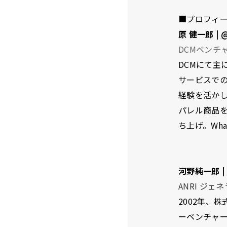
■プロフィ
原 健一郎 |
@
DCMベンチ
DCMにて主
サービスで
経験を活かし
パレル商品
ち上げ。Whar
河野純一郎 |
ANRI ジ
2002年、
ーベンチャー