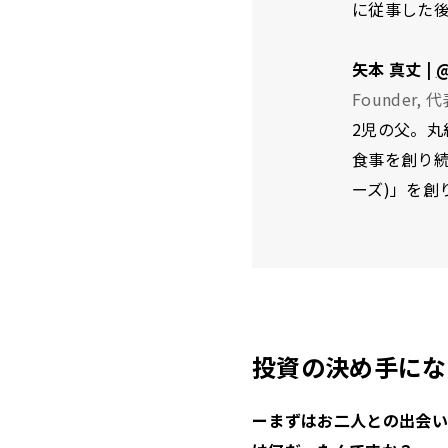
に従事した後
矢本 真丈 |
@
Founder,
2児の父。丸
食事を創り続
ーズ)」を創
投資の決め手にな
ーまずはお二人との出会い