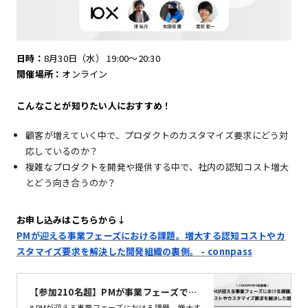
日時：
8月30日（水） 19:00〜20:30
開催場所：
オンライン
こんなことが知りたい人におすすめ！
顧客が増えていく中で、プロダクトのカスタマイズ要求にどう対
応しているのか？
複雑なプロダクトを開発や提供する中で、社内の認知コスト増大
とどう向き合うのか？
お申し込みはこちらから↓
PMが迎える事業フェーズにおける課題。増大する認知コストやカ
スタマイズ要求を解決した開発組織の裏側。 - connpass
【参加210名超】PMが事業フェーズで迎
える課題。認知コストやカスタマイズ要
# PMが迎える事業フェーズにおける課題。増大す