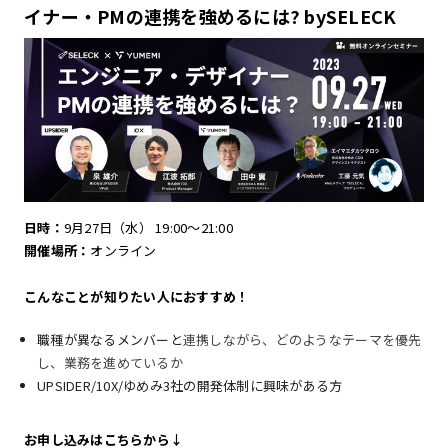
ています） * 会場 * オンライン（参加用リンクは
イナー・PMの連携を強めるには? bySELECK
別途ご案内します） * 費用：無料 * 参加...
日時：
9月27日（水） 19:00〜21:00
開催場所：
オンライン
こんなことが知りたい人におすすめ！
職種が異なるメンバーと
連携しながら、どのようなテーマを優先
し、業務を進めているか
UPSIDER/10X/ゆめみ3社の開発体制に興味がある方
お申し込みはこちらから↓