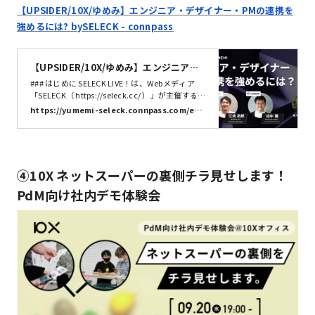
【UPSIDER/10X/ゆめみ】エンジニア・デザイナー・PMの連携を
強めるには? bySELECK - connpass
【UPSIDER/10X/ゆめみ】エンジニア・
デザイナー・PMの連携を強めるには? by
### はじめに SELECK LIVE！は、Webメディア
SELECK - connpass
「SELECK（ https://seleck.cc/ ）」が主催する、
ビジネスの現場におけるナレッジシェアを目的と
https://yumemi-seleck.connpass.com/eve
したイベントです。今回は第4回目として、開
nt/294271/
発・デザインに携わる皆さまに向けて、「エンジ
ニア・デザイナー・PMの連携を強めるには？」
というテーマにて開催いたします。 本テーマを設
定した背景には、働き方の多様化、AI生成技術な
④10X ネットスーパーの裏側チラ見せします！
どの台頭、専門技術のサイロ化といった世の中の
大きな変化があります。このように不確実性が高
PdM向け社内デモ体験会
まっている現代において、各所で連携しながら業
務を進める上では、何をどのように優先し、判断
すべきかに迷...