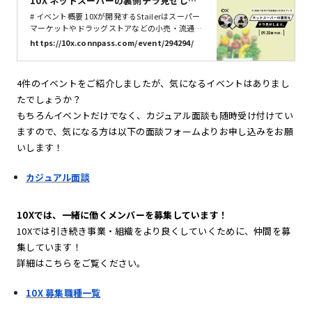
10X ネットスーパーの裏側チラ見せしま
す。PdM向け社内デモ体験会 - connpas
# イベント概要 10Xが開発するStailerはスーパー
s
マーケットやドラッグストアなどの小売・流通事
業者様に提供するネットスーパープラットフォー
https://10x.connpass.com/event/294294/
ムです。 https://stailer.jp/ Stailerはスーパーの
配送・店舗スタッフなど様々な人に使われてお
り、アプリストアからダウンロード可能なアプリ
4件のイベントをご紹介しましたが、気になるイベントはありまし
以外にも多くのサービスを提供しています。 ...と
たでしょうか？
言われてもなかなかイメージが湧かない方が多い
と思います。そこで、裏側をチラ見せするイベン
もちろんイベントだけでなく、カジュアル面談も随時受け付けてい
トを開催する運びとなりました。チラ見せに止ま
ますので、気になる方は以下の面談フォームよりお申し込みをお願
らず、ネットスーパーの裏側を体験できるコンテ
いします！
ンツも用意しています。 10Xのことはちょっと知
っている...
カジュアル面談
10Xでは、一緒に働くメンバーを募集しています！
10Xでは引き続き事業・組織をより良くしていくために、仲間を募
集しています！
詳細はこちらをご覧ください。
10X 募集職種一覧