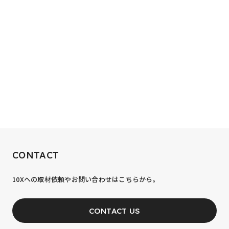
RECRUIT
CONTACT
10xへの到達率は、まだ0.1%。
10Xへの取材依頼やお問い合わせはこちらから。
あなたの力が、必要です。
CONTACT US
JOIN OUR TEAM