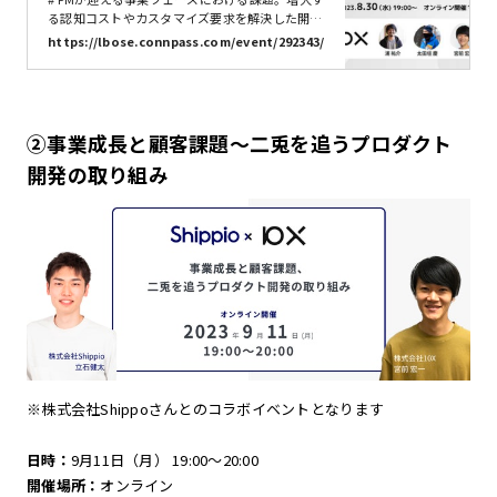
求を解決した組織の裏側。 - connpass
る認知コストやカスタマイズ要求を解決した開発
組織の裏側。 * プロダクトのカスタマイズ要求に
https://lbose.connpass.com/event/292343/
どう応えるか悩んでいる。 * 他社のPMや開発組
織がどんな動き方をしてるか知りたい。 * 開発組
織における認知コスト増大について悩んでいる。
* 10XのPMや開発組織について話を聞きたい。 と
いうPMの方いませんか？ こんにちは、柔軟な働
②事業成長と顧客課題～二兎を追うプロダクト
き方で「だれでも、いつでも、どこからでも」関
われるチームづくりを行いながら、デジタルプロ
開発の取り組み
ダクトの立ち上げ支援をしているエルボーズで
す。 弊社では、開発PMの方向けオンラインイベ
ントを昨年から毎...
※株式会社Shippoさんとのコラボイベントとなります
日時：
9月11日（月） 19:00〜20:00
開催場所：
オンライン