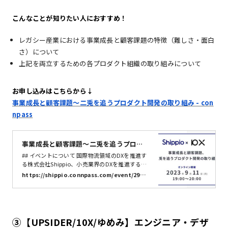
こんなことが知りたい人におすすめ！
レガシー産業における事業成長と顧客課題の特徴（難しさ・面白
さ）について
上記を両立するための各プロダクト組織の取り組みについて
お申し込みはこちらから↓
事業成長と顧客課題～二兎を追うプロダクト開発の取り組み - con
npass
事業成長と顧客課題～二兎を追うプロダ
クト開発の取り組み - connpass
## イベントについて 国際物流領域のDXを推進す
る株式会社Shippio、小売業界のDXを推進する株
式会社10Xによる合同イベントです。今回は、レ
https://shippio.connpass.com/event/2937
ガシー産業における事業成長と現場の顧客が抱え
70/
る課題の解決をどう両立させるのか、その難しさ
と面白さについて日々のプロダクト開発における
取り組みを交えながらお話します。 ## イベント
詳細 * 基本情報 * 日時: 2023年9月11日(月) 19:00
③【UPSIDER/10X/ゆめみ】エンジニア・デザ
~ 20:00（最大20:20までアフタートークを予定し