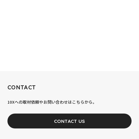
RECRUIT
CONTACT
10xへの到達率は、まだ0.1%。
10Xへの取材依頼やお問い合わせはこちらから。
あなたの力が、必要です。
CONTACT US
JOIN OUR TEAM