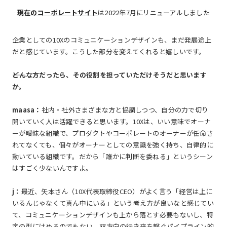
現在のコーポレートサイト
は2022年7月にリニューアルしました
企業としての10Xのコミュニケーションデザインも、まだ発展途上
だと感じています。こうした部分を変えてくれると嬉しいです。
――どんな方だったら、その役割を担っていただけそうだと思います
か。
maasa：
社内・社外さまざまな方と協調しつつ、自分の力で切り
開いていく人は活躍できると思います。10Xは、いい意味でオーナ
ーが曖昧な組織で、プロダクトやコーポレートのオーナーが任命さ
れてなくても、個々がオーナーとしての意識を強く持ち、自律的に
動いている組織です。だから「誰かに判断を委ねる」というシーン
はすごく少ないんですよ。
j：
最近、矢本さん（10X代表取締役CEO）がよく言う「経営は上に
いるんじゃなくて真ん中にいる」という考え方が良いなと感じてい
て、コミュニケーションデザインも上から落とす必要もないし、特
定の型にはめるのでもない。双方向の行き来を繋ぐパイプライン的