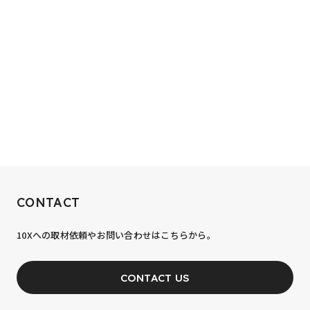
RECRUIT
CONTACT
10xへの到達率は、まだ0.1%。
10Xへの取材依頼やお問い合わせはこちらから。
あなたの力が、必要です。
CONTACT US
JOIN OUR TEAM