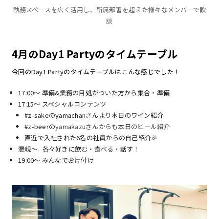
執務スペースを広く活用し、所属部署を超えた様々なメンバーで歓
談
4月のDay1 Partyのタイムテーブル
今回のDay1 Partyのタイムテーブルはこんな感じでした！
17:00〜 準備&業務の目処がついた方から集合・準備
17:15〜 スペシャルコンテンツ
#z-sakeのyamachanさんより本日のワイン紹介
#z-beerの
yamakazuさんからも本日のビール紹介
直近で入社された6名の社員からの自己紹介🎉
懇親〜 各々好きに飲む・食べる・話す！
19:00〜 みんなでお片付け