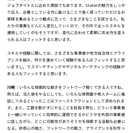
ジョブタイトルに込めた意図でもあります。Stailerの魅力をしっか
り伝え、必要としている方に届けることで長く使っていただけるお
客様を集めるという観点に立って、さまざまなことを試せる人。私
たちの事業もどんどん変化していくので、その中で尖ったスキルを
適用していくのもそうですが、変化に合わせて柔軟に攻め方を変え
られる人はフィットすると思います。
スキルや経験に関しては、さまざまな事業者や地方自治体とアライ
アンスを組み、何かを進めていく経験がある人はフィットすると思
いますし。マスマーケティングやデジタルマーケティングの経験が
ある人もフィットすると思います。
川崎
：いろんな探索的な動きをフットワーク軽くできる人ですね。
例えば、法人便をやるにしても、いろんな保育園や老人ホームに電
話してみるといったことはファーストアクションとして求められま
す。また、工数を割かずにやることを目指す際も、どういう事業者
と一緒にやっていくと効率的に運用できるかどうかを外部の事業者
に話しながら、どこに可能性がありそうかを探索する活動も必要に
なる。好奇心の強さ、フットワークの軽さ、アライアンスを形作っ