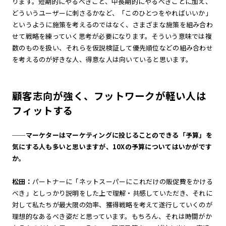
ります。短期的にやるべきこと、中長期的にやるべきことに加え、
どういうユーザーに刺さるかなど、「このひとつをやればいいか」
というように施策を考えるのではなく、さまざまな施策を組み合わ
せて戦略を練っていく思考が必要になります。そういう意味では複
数のものを扱い、それらを仮説検証して優先順位などの組み合わせ
を考えるのが好きな人、得意な人は向いていると思います。
顧客志向が強く、フットワークが軽い人は
フィットする
──マーケターはマーケティングに投じることのできる「予算」を
気にする人も多いと思いますが、10Xの予算についてはいかがです
か。
松田：
パートナーに「ネットスーパーにこれだけの販促費をかける
べき」としっかり説明をした上で理解・共感していただき、それに
対して私たちが最大限の効率、獲得戦略を考えて遂行していくのが
理想的なあるべき姿だと思っています。もちろん、それは時間がか