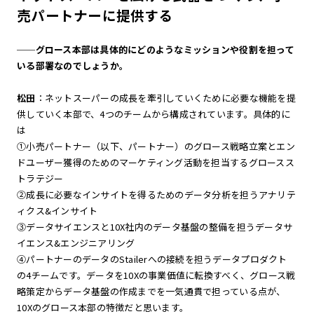
売パートナーに提供する
──グロース本部は具体的にどのようなミッションや役割を担って
いる部署なのでしょうか。
松田
：ネットスーパーの成長を牽引していくために必要な機能を提
供していく本部で、4つのチームから構成されています。具体的に
は
①小売パートナー（以下、パートナー）のグロース戦略立案とエン
ドユーザー獲得のためのマーケティング活動を担当するグロースス
トラテジー
②成長に必要なインサイトを得るためのデータ分析を担うアナリテ
ィクス&インサイト
③データサイエンスと10X社内のデータ基盤の整備を担うデータサ
イエンス&エンジニアリング
④パートナーのデータのStailerへの接続を担うデータプロダクト
の4チームです。データを10Xの事業価値に転換すべく、グロース戦
略策定からデータ基盤の作成までを一気通貫で担っている点が、
10Xのグロース本部の特徴だと思います。