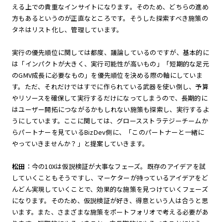
える上での貴重なインサイトになります。そのため、どちらの進め
方もあるというのが正直なところです。そうした探索すべき施策の
タネはリスト化し、管理しています。
実行の優先順位に関しては都度、議論しているのですが、基本的に
は「インパクトが大きく、実行可能性が高いもの」「短期的な足元
のGMV成長に必要なもの」を優先順位を決める際の軸にしていま
す。ただ、それだけではすでに作られている武器を使い倒し、予算
やリソースを確保して実行するだけになってしまうので、長期的に
はユーザー開拓につながるかもしれない施策も探索し、実行するよ
うにしています。ここに関しては、グロースストラテジーチームか
らパートナーを見ているBizDev側に、「このパートナーと一緒に
やっていきませんか？」と提案していきます。
松田
：今の10Xは仮説検証が大事なフェーズ。既存のアイデアを試
していくこともそうですし、マーケターが持っているアイデアをど
んどん実現していくことで、効果的な施策を見つけていくフェーズ
になります。そのため、仮説検証が好き、得意という人は合うと思
います。また、さまざまな施策をポートフォリオで考える必要があ