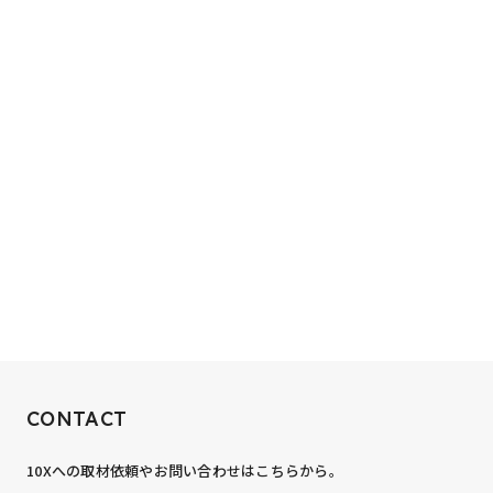
RECRUIT
CONTACT
10xへの到達率は、まだ0.1%。
10Xへの取材依頼やお問い合わせはこちらから。
あなたの力が、必要です。