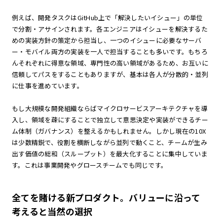
例えば、開発タスクはGitHub上で「解決したいイシュー」の単位
で分割・アサインされます。各エンジニアはイシューを解決するた
めの実装方針の策定から担当し、一つのイシューに必要なサーバ
ー・モバイル両方の実装を一人で担当することも多いです。もちろ
んそれぞれに得意な領域、専門性の高い領域があるため、お互いに
信頼してパスをすることもありますが、基本は各人が分散的・並列
に仕事を進めています。
もし大規模な開発組織ならばマイクロサービスアーキテクチャを導
入し、領域を疎にすることで独立して意思決定や実装ができるチー
ム体制（ガバナンス）を整えるかもしれません。しかし現在の10X
は少数精鋭で、役割を横断しながら並列で動くこと、チームが生み
出す価値の総和（スループット）を最大化することに集中していま
す。これは事業開発やグロースチームでも同じです。
全てを賭ける新プロダクト。バリューに沿って
考えると当然の選択