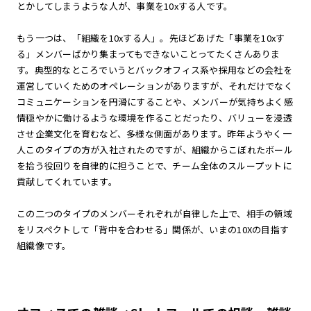
とかしてしまうような人が、事業を10xする人です。
もう一つは、「組織を10xする人」。先ほどあげた「事業を10xす
る」メンバーばかり集まってもできないことってたくさんありま
す。典型的なところでいうとバックオフィス系や採用などの会社を
運営していくためのオペレーションがありますが、それだけでなく
コミュニケーションを円滑にすることや、メンバーが気持ちよく感
情穏やかに働けるような環境を作ることだったり、バリューを浸透
させ企業文化を育むなど、多様な側面があります。昨年ようやく一
人このタイプの方が入社されたのですが、組織からこぼれたボール
を拾う役回りを自律的に担うことで、チーム全体のスループットに
貢献してくれています。
この二つのタイプのメンバーそれぞれが自律した上で、相手の領域
をリスペクトして「背中を合わせる」関係が、いまの10Xの目指す
組織像です。