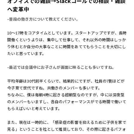
オフィスでの雑談→Slackコールでの相談・雑談
へ変革中
-普段の働き方について教えてください。
10〜17時をコアタイムとしています。スタートアップですが、長時
間働くというよりは、集中して仕事して、それ以外の時間はしっか
り休むとか自分の大事なことに時間をあててもらうことを大切にし
たいと思っています。
-最近では会議中にお子さんが画面に映ることも多いですね。
平均年齢は30代前半くらいで、結果的にですが、社員の7割ほどが
今子育て世代ですね。共働きのメンバーも多いです。
ちなみに、僕は毎朝4時に起きる超朝型なのですが、中には深夜型
のメンバーもいますし、各自のパフォーマンスがでる時間で働いて
もらえばいいと考えています。
また、現在は一時的に、「感染症の影響を抑えるために子供を家で
見る」ということを社として推奨しており、その際に起きるパフォ