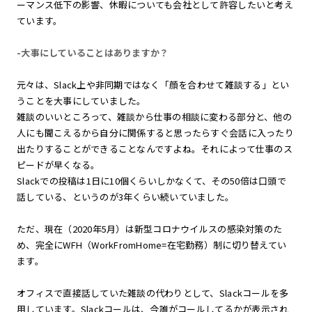
ーマンス低下の影響、休暇についても会社として許容したいと考え
ています。
-大事にしていることはありますか？
元々は、Slack上や非同期ではなく「顔を合わせて雑談する」とい
うことを大事にしていました。
雑談のいいところって、雑談から仕事の相談に変わる部分と、他の
人にも聞こえるから自分に関係すると思ったらすぐ会話に入ったり
出たりすることができることなんですよね。それによって仕事のス
ピードが早くなる。
Slackでの投稿は1日に10個くらいしかなくて、その50倍は口頭で
話している、というのが3年くらい続いていました。
ただ、現在（2020年5月）は新型コロナウイルスの感染対策のた
め、完全にWFH（WorkFromHome=在宅勤務）制に切り替えてい
ます。
オフィスで直接話していた雑談の代わりとして、Slackコールを多
用しています。Slackコールは、今誰がコールしてるかが表示され