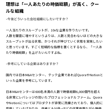
理想は「一人あたりの時価総額」が高く、クー
ルな組織
-今後どういった会社組織にしたいですか？
一人当たりのスループットが、10xな企業を作りたいです。
人数を闇雲に増やすというよりは、人数と見合わないほどの大きな
スループットが出る状態、かつそれが伸びていく状態を実現したい
と思っています。すごく短絡的な指標を置くとするなら、「一人あ
たり時価総額」を上げたいんですよね。
-参考にしている企業はありますか？
国内では日本M&Aセンター、テック企業であればQuoraやNotionと
いった企業を参考にしています。
日本M&Aセンターは600名未満の人数で時価総額6,000億円を超え
る非常にレバレッジの効いたプロフェッショナルファーム。Quora
やNotionについてはプロダクトが非常に洗練されており、個人的に
愛用しているばかりか、両者とも50名~ほどの従業員数ながら時価