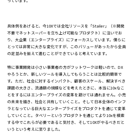
っています。
具体例をあげると、今10Xでは全社リソースを「Stailer」（※開発
不要でネットスーパーを立ち上げ可能なプロダクト）に注いでお
り、大企業（エンタープライズ）にフォーカスしています。僕らに
とっては非常に大きな変化ですが、このバリューがあったから全員
の足並みを揃えて進むことができていると考えています。
特に事業開発は小さい事業者の方がフットワークは軽いので、DX
やろうとか、新しいツールを導入してもらうことは比較的簡単で
す。ただ、社会に対するインパクト、顧客のスケール、解決すべき
課題の大きさ、流通額の規模などを考えたときに、本当に10xなこ
とをするにはエンタープライズの変革を避けては通れません。小売
の未来を描き、社会と共有していくこと。そして日本全体のインフ
ラとなっている巨大なエンタープライズをプロダクトを通じて変革
していくこと。タベリーというプロダクトを通じてより10xを模索
する中でこれらが必要であると気付き、そして10Xがやるべきだと
いうという考えに至りました。