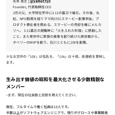
矢本 真丈 |
@yamotty3
Founder, 代表取締役CEO
2児の父。大学院在学中に3.11の震災で被災。その後、丸
紅、NPO勤務を経てママ向けECスマービー創業参加。プ
ロダクト責任者を務める。スマービーの売却を機にメルカ
リへ。 3.11震災の避難時に「火を入れた料理」に感動した
こと、また育休中に家族の食事を創り続けた原体験から、
タベリーのMVPを創り、石川とともに10Xを創業。
※なお文中の「10X」は社名を、「10x」は十倍、非連続を意味し
ます。
生み出す価値の総和を最大化させる少数精鋭な
メンバー
-まず、現在の社員数と役割を教えてください。
現在、フルタイムで働く社員は13人です。
半数以上がソフトウェアエンジニアで、残りがグロースや事業開発