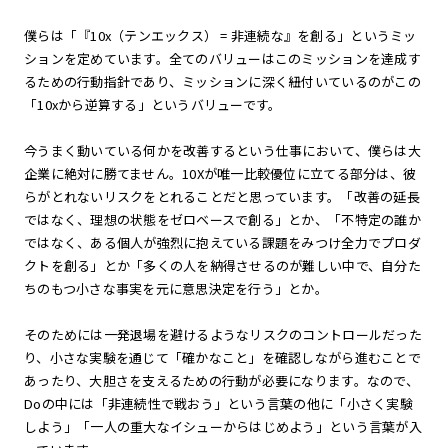
僕らは「『10x（テンエックス） = 非連続な』を創る」というミッ
ションを定めています。全てのバリューはこのミッションを達成す
るための行動指針であり、ミッションに深く紐付いているのがこの
「10xから逆算する」というバリューです。
今うまく動いている何かを改善するという仕事において、僕らは大
企業に絶対に勝てません。10Xが唯一比較優位に立てる部分は、彼
らがとれないリスクをとれることだと思っています。「改善の延長
ではなく、理想の状態をゼロベースで創る」とか、「不特定の誰か
ではなく、ある個人が強烈に抱えている課題をみつけ全力でプロダ
クトを創る」とか「多くの人を納得させるのが難しい中で、自分た
ちのもつ小さな事実を元に意思決定を行う」とか。
そのためには一発退場を避けるようなリスクのコントロールだった
り、小さな実験を通じて「確かなこと」を確認しながら進むことで
あったり、大胆さを支えるための行動が必要になります。なので、
Doの中には「非連続性で戦おう」という言葉の他に「小さく実験
しよう」「一人の重大なイシューからはじめよう」という言葉が入