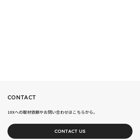
RECRUIT
CONTACT
10xへの到達率は、まだ0.1%。
10Xへの取材依頼やお問い合わせはこちらから。
あなたの力が、必要です。
CONTACT US
JOIN OUR TEAM