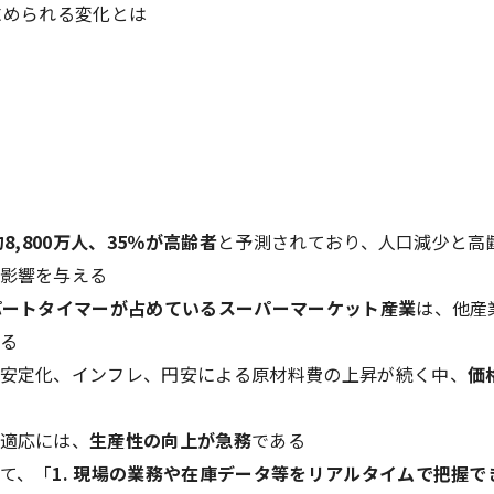
求められる変化とは
8,800万人、35％が高齢者
と予測されており、人口減少と高
影響を与える
パートタイマーが占めているスーパーマーケット産業
は、他産
る
安定化、インフレ、円安による原材料費の上昇が続く中、
価
適応には、
生産性の向上が急務
である
て、「
1. 現場の業務や在庫データ等をリアルタイムで把握