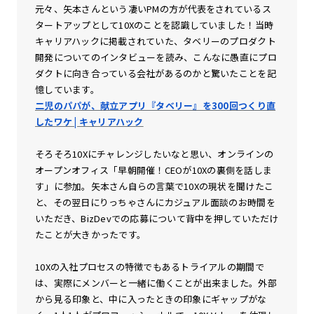
元々、矢本さんという凄いPMの方が代表をされているス
タートアップとして10Xのことを認識していました！当時
キャリアハックに掲載されていた、タベリーのプロダクト
開発についてのインタビューを読み、こんなに愚直にプロ
ダクトに向き合っている会社があるのかと驚いたことを記
憶しています。
二児のパパが、献立アプリ『タベリー』を300回つくり直
したワケ | キャリアハック
そろそろ10Xにチャレンジしたいなと思い、オンラインの
オープンオフィス「早朝開催！CEOが10Xの裏側を話しま
す」に参加。矢本さん自らの言葉で10Xの現状を聞けたこ
と、その翌日にりっちゃさんにカジュアル面談のお時間を
いただき、BizDevでの応募について背中を押していただけ
たことが大きかったです。
10Xの入社プロセスの特徴でもあるトライアルの期間で
は、実際にメンバーと一緒に働くことが出来ました。外部
から見る印象と、中に入ったときの印象にギャップがな