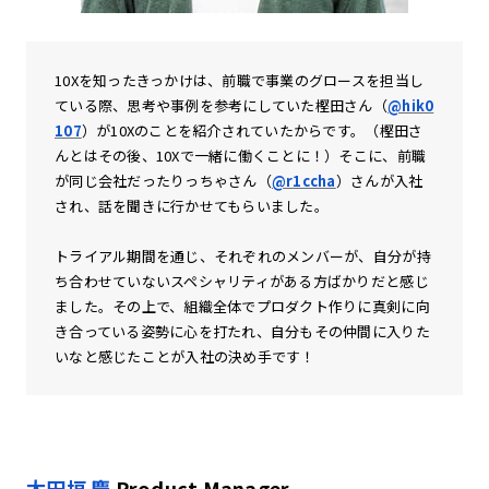
10Xを知ったきっかけは、前職で事業のグロースを担当し
ている際、思考や事例を参考にしていた樫田さん（
@hik0
107
）が10Xのことを紹介されていたからです。（樫田さ
んとはその後、10Xで一緒に働くことに！）そこに、前職
が同じ会社だったりっちゃさん（
@r1ccha
）さんが入社
され、話を聞きに行かせてもらいました。
トライアル期間を通じ、それぞれのメンバーが、自分が持
ち合わせていないスペシャリティがある方ばかりだと感じ
ました。その上で、組織全体でプロダクト作りに真剣に向
き合っている姿勢に心を打たれ、自分もその仲間に入りた
いなと感じたことが入社の決め手です！
太田垣 慶
Product Manager