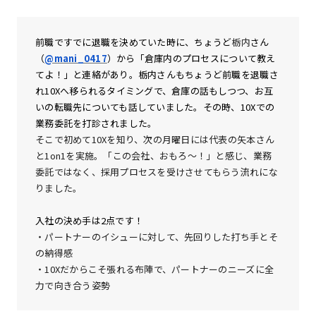
前職ですでに退職を決めていた時に、ちょうど
栃内
さん
（
@mani_0417
）から「倉庫内のプロセスについて教え
てよ！」と連絡があり。栃内さんもちょうど前職を退職さ
れ10Xへ移られるタイミングで、倉庫の話もしつつ、お互
いの転職先についても話していました。その時、10Xでの
業務委託を打診されました。
そこで初めて10Xを知り、次の月曜日には代表の矢本さん
と1on1を実施。「この会社、おもろ〜！」と感じ、業務
委託ではなく、採用プロセスを受けさせてもらう流れにな
りました。
入社の決め手は2点です！
・パートナーのイシューに対して、先回りした打ち手とそ
の納得感
・10Xだからこそ張れる布陣で、パートナーのニーズに全
力で向き合う姿勢