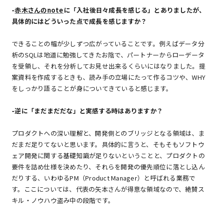
-
赤木さんのnote
に「入社後日々成長を感じる」とありましたが、
具体的にはどういった点で成長を感じますか？
できることの幅が少しずつ広がっていることです。例えばデータ分
析のSQLは地道に勉強してきたお陰で、パートナーからローデータ
を受領し、それを分析してお見せ出来るくらいにはなりました。提
案資料を作成するときも、読み手の立場にたって作るコツや、WHY
をしっかり語ることが身についてきていると感じます。
-
逆に「まだまだだな」と実感する時はありますか？
プロダクトへの深い理解と、開発側とのブリッジとなる領域は、ま
だまだ足りてないと思います。具体的に言うと、そもそもソフトウ
ェア開発に関する基礎知識が足りないということと、プロダクトの
要件を詰め仕様を決めたり、それらを開発の優先順位に落とし込ん
だりする、いわゆるPM（Product Manager）と呼ばれる業務で
す。ここについては、代表の矢本さんが得意な領域なので、絶賛ス
キル・ノウハウ盗み中の段階です。