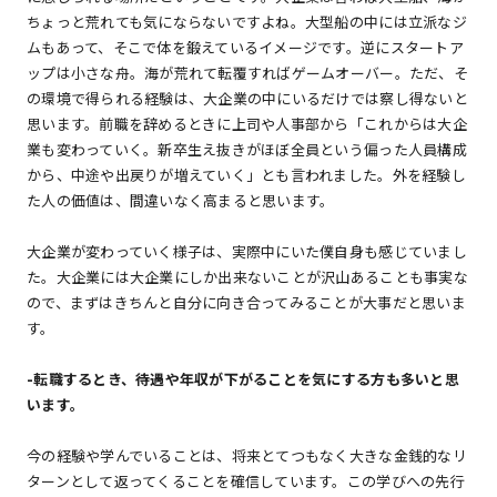
ちょっと荒れても気にならないですよね。大型船の中には立派なジ
ムもあって、そこで体を鍛えているイメージです。逆にスタートア
ップは小さな舟。海が荒れて転覆すればゲームオーバー。ただ、そ
の環境で得られる経験は、大企業の中にいるだけでは察し得ないと
思います。前職を辞めるときに上司や人事部から「これからは大企
業も変わっていく。新卒生え抜きがほぼ全員という偏った人員構成
から、中途や出戻りが増えていく」とも言われました。外を経験し
た人の価値は、間違いなく高まると思います。
大企業が変わっていく様子は、実際中にいた僕自身も感じていまし
た。大企業には大企業にしか出来ないことが沢山あることも事実な
ので、まずはきちんと自分に向き合ってみることが大事だと思いま
す。
-
転職するとき、待遇や年収が下がることを気にする方も多いと思
います。
今の経験や学んでいることは、将来とてつもなく大きな金銭的なリ
ターンとして返ってくることを確信しています。この学びへの先行