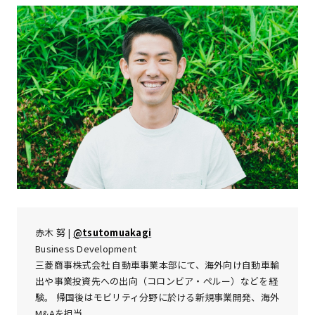
赤木 努 |
@tsutomuakagi
Business Development
三菱商事株式会社 自動車事業本部にて、海外向け自動車輸
出や事業投資先への出向（コロンビア・ペルー）などを経
験。 帰国後はモビリティ分野に於ける新規事業開発、海外
M&Aを担当。