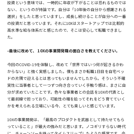
投資という意味では、一時的に年収が下がることは恐れるものでは
ない、というのが持論です。自分は「10年後の自分から感謝される
選択」をしたと思っていますし、成長し続けることが自分への一番
の投資だと思っています。それに10Xはスタートアップでは比較的
高水準な給与体系だと感じたので、そこは安心して転職できまし
た。
-
最後に改めて、 10Xの事業開発職の面白さを教えてください。
今回のCOVID-19を体験し、改めて「世界ではいつ何が起きるかわ
からない」と強く実感しました。僕もまさか転職1日目を自宅ベッ
ドの片隅で迎えるとは思ってもいませんでしたから。そういう不確
実性に当事者として一つずつ向き合っていく手触り感は、まさに自
分が求めていたことです。色々な事業者との会話を10Xの代表とし
て最前線で担っており、可能性の種を拾ってそれをどう育てていく
かを考えられる立場にいる今、とても楽しいと感じています。
10Xの事業開発は、「最高のプロダクトを武器として持たせてもら
っていること」が最大の強みだと思います。ノコギリすらない時代
に、チェーンソーを持ってタイムスリップしたような感覚です。今