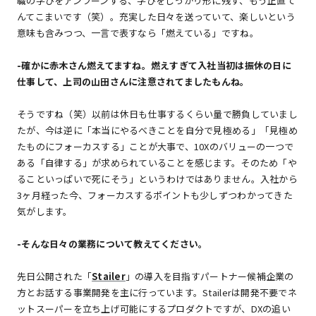
職の学びをアンラーンする、学びをしっかり形に残す、もう正直て
んてこまいです（笑）。充実した日々を送っていて、楽しいという
意味も含みつつ、一言で表すなら「燃えている」ですね。
-
確かに赤木さん燃えてますね。燃えすぎて入社当初は振休の日に
仕事して、上司の山田さんに注意されてましたもんね。
そうですね（笑）以前は休日も仕事するくらい量で勝負していまし
たが、今は逆に「本当にやるべきことを自分で見極める」「見極め
たものにフォーカスする」ことが大事で、10Xのバリューの一つで
ある「自律する」が求められていることを感じます。そのため「や
ることいっぱいで死にそう」というわけではありません。入社から
3ヶ月経った今、フォーカスするポイントも少しずつわかってきた
気がします。
-
そんな日々の業務について教えてください。
先日公開された「
Stailer
」の導入を目指すパートナー候補企業の
方とお話する事業開発を主に行っています。Stailerは開発不要でネ
ットスーパーを立ち上げ可能にするプロダクトですが、DXの追い