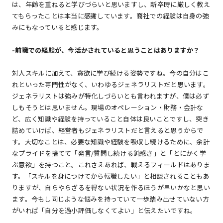
は、年齢を重ねると学びづらいと思いますし、新卒時に厳しく教え
てもらったことは本当に感謝しています。商社での経験は自身の強
みにもなっていると感じます。
-
前職での経験が、今活かされていると思うことはありますか？
対人スキルに加えて、貪欲に学び続ける姿勢ですね。今の自分はこ
れといった専門性がなく、いわゆるジェネラリストだと思います。
ジェネラリストは強みが特化しづらいとも言われますが、僕は必ず
しもそうとは思いません。現場のオペレーション・財務・会計な
ど、広く知識や経験を持っていること自体は良いことですし、突き
詰めていけば、経営者もジェネラリストだと言えると思うからで
す。大切なことは、必要な知識や経験を吸収し続けるために、余計
なプライドを捨てて「発言/質問し続ける鈍感さ」と「とにかく学
ぶ意欲」を持つこと。これさえあれば、戦えるフィールドはありま
す。「スキルを身につけてから転職したい」と相談されることもあ
りますが、自らやらざるを得ない状況を作るほうが早いかなと思い
ます。今もし同じような悩みを持っていて一歩踏み出せていない方
がいれば「自分を過小評価しなくてよい」と伝えたいですね。