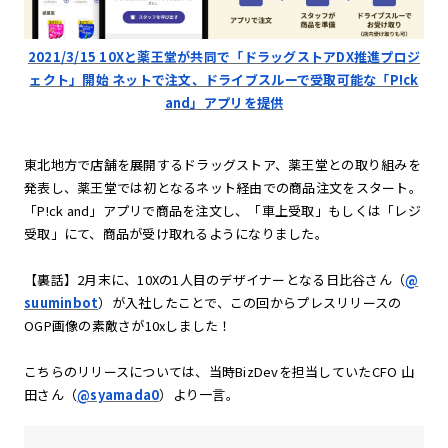
2021/3/15 10Xと薬王堂が共同で「ドラッグストアDX推進プロジ
ェクト」開始 ネットで注文、ドライブスルーで受取可能な「P!ck
and」アプリを提供
東北地方で店舗を展開するドラッグストア、薬王堂との取り組みを
発表し、薬王堂では初となるネット経由での商品注文をスタート。
「P!ck and」アプリで商品を注文し、「車上受取」もしくは「レジ
受取」にて、商品が受け取れるようになりました。
【裏話】2月末に、10Xの1人目のデザイナーとなる日比谷さん（
@
suuminbot
）が入社したことで、この回からプレスリリースの
OGP画像の素敵さが10xしました！
こちらのリリースについては、当時BizDevを担当していたCFO 山
田さん（
@syamada0
）より一言。