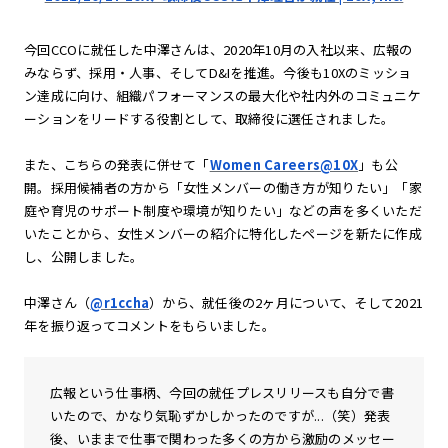
今回CCOに就任した中澤さんは、2020年10月の入社以来、広報の
みならず、採用・人事、そしてD&Iを推進。今後も10Xのミッショ
ン達成に向け、組織パフォーマンスの最大化や社内外のコミュニケ
ーションをリードする役割として、取締役に選任されました。
また、こちらの発表に併せて「
Women Careers@10X
」も公
開。採用候補者の方から「女性メンバーの働き方が知りたい」「家
庭や育児のサポート制度や環境が知りたい」などの声を多くいただ
いたことから、女性メンバーの紹介に特化したページを新たに作成
し、公開しました。
中澤さん（
@r1ccha
）から、就任後の2ヶ月について、そして2021
年を振り返ってコメントをもらいました。
広報という仕事柄、今回の就任プレスリリースも自分で書
いたので、かなり気恥ずかしかったのですが...（笑）発表
後、いままで仕事で関わった多くの方から激励のメッセー