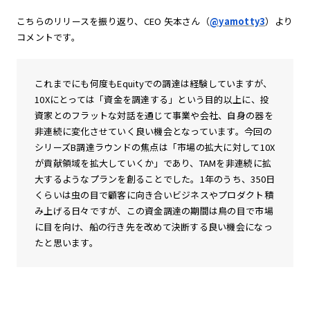
こちらのリリースを振り返り、CEO 矢本さん（
@yamotty3
）より
コメントです。
これまでにも何度もEquityでの調達は経験していますが、
10Xにとっては「資金を調達する」という目的以上に、投
資家とのフラットな対話を通じて事業や会社、自身の器を
非連続に変化させていく良い機会となっています。今回の
シリーズB調達ラウンドの焦点は「市場の拡大に対して10X
が貢献領域を拡大していくか」であり、TAMを非連続に拡
大するようなプランを創ることでした。1年のうち、350日
くらいは虫の目で顧客に向き合いビジネスやプロダクト積
み上げる日々ですが、この資金調達の期間は鳥の目で市場
に目を向け、船の行き先を改めて決断する良い機会になっ
たと思います。