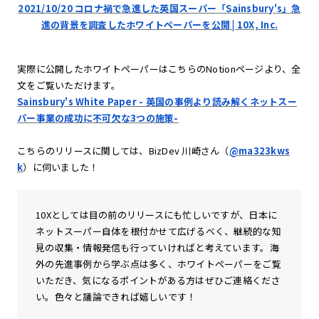
2021/10/20 コロナ禍で急進した英国スーパー「Sainsbury's」急
進の背景を調査したホワイトペーパーを公開 | 10X, Inc.
実際に公開したホワイトペーパーはこちらのNotionページより、全
文をご覧いただけます。
Sainsbury's White Paper - 英国の事例より読み解くネットスー
パー事業の成功に不可欠な3つの施策-
こちらのリリースに関しては、BizDev 川崎さん（
@ma323kws
k
）に伺いました！
10Xとしては目の前のリリースにも忙しいですが、日本に
ネットスーパー自体を根付かせて広げるべく、継続的な知
見の収集・情報発信も行っていければと考えています。海
外の先進事例から学ぶ点は多く、ホワイトペーパーをご覧
いただき、気になるポイントがある方はぜひご連絡くださ
い。色々と議論できれば嬉しいです！