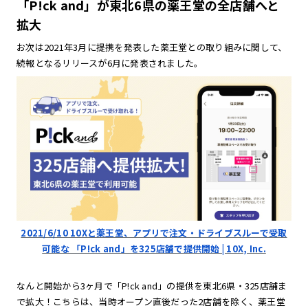
「P!ck and」が東北6県の薬王堂の全店舗へと
拡大
お次は2021年3月に提携を発表した薬王堂との取り組みに関して、
続報となるリリースが6月に発表されました。
2021/6/10 10Xと薬王堂、アプリで注文・ドライブスルーで受取
可能な 「P!ck and」を325店舗で提供開始 | 10X, Inc.
なんと開始から3ヶ月で「P!ck and」の提供を東北6県・325店舗ま
で拡大！こちらは、当時オープン直後だった2店舗を除く、薬王堂