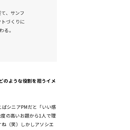
経て、サンフ
クトづくりに
携わる。
はどのような役割を担うイメ
えばシニアPMだと「いい感
抽象度の高いお題から1人で理
すね（笑）しかしアソシエ