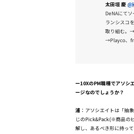
太田垣 慶
@k
DeNAにて
ランシスコ
取り組む。→メ
→Playco
ー10XのPM職種でアソ
ージなのでしょうか？
浦
：アソシエイトは「抽象
じのPick&Pack(※
解し、あるべき形に持って