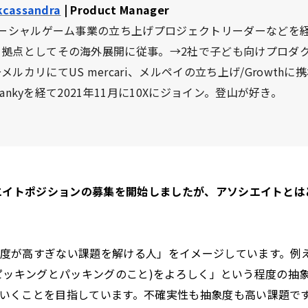
cassandra
| Product Manager
ソーシャルゲーム事業の立ち上げプロジェクトリーダーなどを
を拠点としてその海外展開に従事。→2社で子ども向けプロダ
ルカリにてUS mercari、メルペイの立ち上げ/Growthに
、frankyを経て2021年11月に10Xにジョイン。登山が好き。
シエイトポジションの募集を開始しましたが、アソシエイトと
度が高すぎない課題を解ける人」をイメージしています。例
商品のピッキングとパッキングのこと)をよろしく」という程度の
いくことを目指しています。不確実性も抽象度も高い課題で