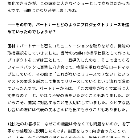
象化できるかが、この時期に大きなイシューとして立ちはだかった
んです。当時はかなり苦労しましたね。
——その中で、パートナーとどのようにプロジェクトリリースを進
めていったのでしょうか？
田村：
パートナーと密にコミュニケーションを取りながら、機能の
取捨選択をしていきました。当時のStailerの標準仕様として作った
プロダクトをまずは正として、一旦導入したのち、そこで出てくる
フィードバックに真摯に向き合って、検証を重ねながらロードマッ
プにしていく。その際は「これがないとリリースできない」という
マストの要求を厳選して集めてリリースしていくという流れで進め
ていったんです。パートナーからは、「この機能がなくて本当に大
丈夫なの？」と、やはり不安の声をいただくこともありました。だ
からこそ、誠実に対話することを大切にしていました。シビアな話
し合いの際には代表の矢本さんにも出てもらうこともありました。
1社1社のお客様に「なぜこの機能は今なくても問題ないのか」を丁
寧かつ論理的に説明したんです。誠意をもって向き合ったことで、
パートナーからの理解を得られたのかなと、当時を振り返って思い