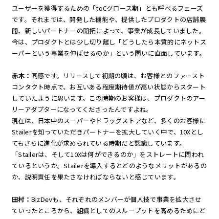
ユーザーを獲得するための「toCグロース期」とも呼べるフェーズ
です。それまでは、開発した機能や、提供したプロダクトの店舗展
開、新しいパートナーの開拓によって、事業が成長していました。
今は、プロダクトとは少し切り離し「どうしたら本質的にネットス
ーパーという事業を伸ばせるのか」という問いに直面しています。
赤木：
同感です。リリースして初期の頃は、お客様とのファースト
コンタクト時点で、お互いある程度期待値が高い状態からスタート
していたように思います。この時期のお客様は、プロダクトのアー
リーアダプターになってくださったんですよね。
現在は、日本中のスーパーやドラッグストアなど、多くのお客様に
Stailerを知っていただきパートナーを拡大していく中で、10Xとし
てもさらに進化が求められている時期だと認識しています。
「Stailerは、そして10Xは何ができるのか」をストレートに問われ
ているというか。Stailerを導入するとどのようなメリットがあるの
か、説明責任を果たさなければならないと感じています。
田村：
BizDevも、それぞれのメンバーが個人技で事業を拡大させ
ていったところから、組織としてのスループットを高めるためにど