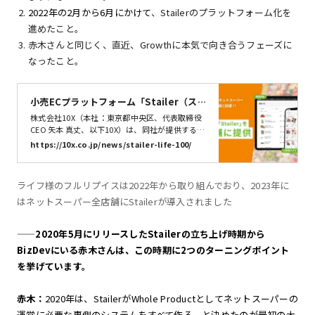
2022年の2月から6月にかけて
、Stailerのプラットフォーム化を
進めたこと。
赤木さんと同じく、直近、Growthに本気で向き合うフェーズに
なったこと。
小売ECプラットフォーム「Stailer（ス
テイラー）」、100店舗に到達した「ラ
株式会社10X（本社：東京都中央区、代表取締役
イフネットスーパー」全店に提供 | 株式会
CEO 矢本 真丈、以下10X）は、同社が提供する小
売ECプラットフォーム「Stailer（ステイラ
社10X
https://10x.co.jp/news/stailer-life-100/
ー）」が、首都圏と近畿圏で297店舗のスーパー
マーケットを展開する株式会社ライフコーポレー
ション（以下ライフ）が運営する「ライフネット
ライフ様のフルリプイスは2022年から取り組んでおり、2023年に
スーパー」全店舗に導入されたことをお知らせし
はネットスーパー全店舗にStailerが導入されました
ます。また、「ライフネットスーパー」は2023年
3月15日に東有馬店でサービスを開始し、100店
舗に到達しました。
——2020年5月にリリースしたStailerの立ち上げ時期から
BizDevにいる赤木さんは、この時期に2つのターニングポイント
を挙げています。
赤木：
2020年は、StailerがWhole Productとしてネットスーパーの
運営に必要な裏側のシステムをすべて作る、と決めたのが最初の大