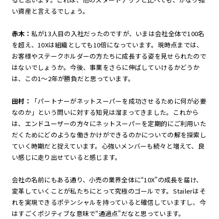
い資産と言えるでしょう。
赤木：
私が13人目の入社だったのですが、いまは会社全体で100名
を超え、10Xは組織としても10倍になっています。現時点までは、
お客様やステークホルダーの方たちに成長する姿を見せられたので
はないでしょうか。今後、事業をさらに伸ばしていけるかどうか
は、この1～2年が勝負だと思っています。
田村：
「パートナーがネットスーパーを成功させるために何が必要
なのか」という問いに対する知見は溜まってきました。これから
は、エンドユーザーの方々にネットスーパーを定期的にご利用いた
だくためにどのような働きかけができるのかについての解を探索し
ていく時期だと捉えています。心強いメンバーも続々と増えて、良
い感じに走り出せていると感じます。
会社の名前にもある通り、小売の業界全体に“10X”の成長を届け、
変革していくことが私たちにとって究極のゴールです。Stailerはそ
れを実現できるポテンシャルを持っていると確信していますし、今
はすごくポジティブな意味で“通過点”だなと思っています。