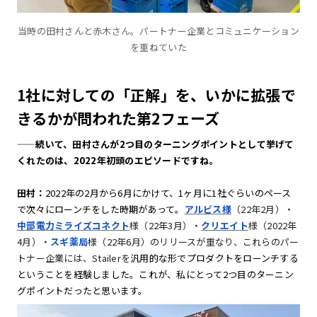
当時の田村さんと赤木さん。パートナー企業とコミュニケーション
を重ねていた
1社に対しての「正解」を、いかに拡張で
きるかが問われた第2フェーズ
——続いて、田村さんが2つ目のターニングポイントとして挙げて
くれたのは、2022年初頭のエピソードですね。
田村：
2022年の2月から6月にかけて、1ヶ月に1社ぐらいのペース
で次々にローンチをした時期があって。
アルビス様
（22年2月）・
中部電力ミライズコネクト
様（22年3月）・
クリエイト
様（2022年
4月）・
スギ薬局
様（22年6月）のリリースが重なり、これらのパー
トナー企業には、Stailerを
汎用的な形でプロダクトをローンチする
ということを経験しました。これが、私にとって2つ目のターニン
グポイントだったと思います。