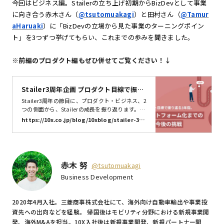
今回はビジネス編。Stailerの立ち上げ初期からBizDevとして事業
に向き合う赤木さん（
@tsutomuakagi
）と田村さん（
@Tamur
aHaruaki
）に「BizDevの立場から見た事業のターニングポイン
ト」を3つずつ挙げてもらい、これまでの歩みを聞きました。
※前編のプロダクト編もぜひ併せてご覧ください！↓
Stailer3周年企画 プロダクト目線で振り
返る3年間。プラットフォーム化までの歩
Stailer3周年の節目に、プロダクト・ビジネス、2
みと今後の挑戦 | 株式会社10X
つの側面から、Stailerの成長を振り返ります。St
ailerのリリースは、遡ること2020年5月。初めは
https://10x.co.jp/blog/10xblog/stailer-3ye
ネットスーパーのモバイルアプリに特化したサー
ars-product/
ビスとして提供を開始しました。そこから3年が
経ち、現在Stailerは10社以上のパートナー企業と
事業を進めています。
赤木 努
@tsutomuakagi
Business Development
2020年4月入社。三菱商事株式会社にて、海外向け自動車輸出や事業投
資先への出向などを経験。 帰国後はモビリティ分野における新規事業開
発、海外M&Aを担当。10X入社後は新規事業開発、新規パートナー開