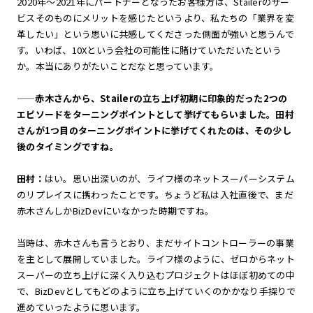
2020年〜2021年にパートナーとなったお客様方は、Stailerのサー
ビスそのものにメリットを感じたというより、私たちの「業界を変
革したい」という思いに共感してくださった側面が強いと思うんで
す。いわば、10Xという会社の可能性に賭けていただいたという
か。本当にありがたいことだなと思っています。
——赤木さんから、Stailerの立ち上げ初期に印象的だった2つの
エピソードをターニングポイントとして挙げてもらいました。田村
さんが1つ目のターニングポイントに挙げてくれたのは、その少し
後のタイミングですね。
田村：
はい。思い出深いのが、ライフ様のネットスーパーシステム
のリプレイスに携わったことです。ちょうど私は入社直後で、まだ
赤木さんしかBizDevにいなかった時期ですね。
当時は、赤木さんも言うとおり、まだサイトコントローラーの事業
を主として展開していました。ライフ様のように、ゼロからネット
スーパーの立ち上げに深く入り込むプロジェクトはほぼ初めての中
で、BizDevとしてもどのように立ち上げていくのかかなり手探りで
進めていったように思います。