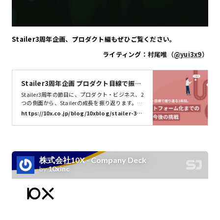
Stailer3周年企画、プロダクト編もぜひご覧ください。
ライティング：
村尾唯（
@yui3x9
）
Stailer3周年企画 プロダクト目線で振り
返る3年間。プラットフォーム化までの歩
Stailer3周年の節目に、プロダクト・ビジネス、2
みと今後の挑戦 | 株式会社10X
つの側面から、Stailerの成長を振り返ります。St
ailerのリリースは、遡ること2020年5月。初めは
https://10x.co.jp/blog/10xblog/stailer-3ye
ネットスーパーのモバイルアプリに特化したサー
ars-product/
ビスとして提供を開始しました。そこから3年が
経ち、現在Stailerは10社以上のパートナー企業と
事業を進めています。