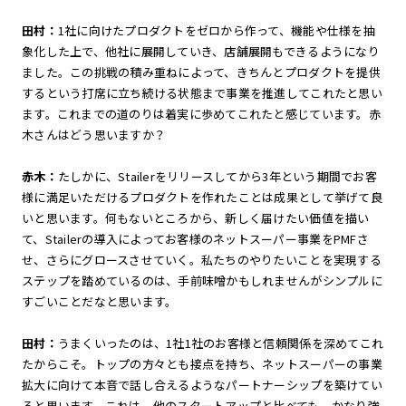
田村：
1社に向けたプロダクトをゼロから作って、機能や仕様を抽
象化した上で、他社に展開していき、店舗展開もできるようになり
ました。この挑戦の積み重ねによって、きちんとプロダクトを提供
するという打席に立ち続ける状態まで事業を推進してこれたと思い
ます。これまでの道のりは着実に歩めてこれたと感じています。赤
木さんはどう思いますか？
赤木：
たしかに、Stailerをリリースしてから3年という期間でお客
様に満足いただけるプロダクトを作れたことは成果として挙げて良
いと思います。何もないところから、新しく届けたい価値を描い
て、Stailerの導入によってお客様のネットスーパー事業をPMFさ
せ、さらにグロースさせていく。私たちのやりたいことを実現する
ステップを踏めているのは、手前味噌かもしれませんがシンプルに
すごいことだなと思います。
田村：
うまくいったのは、1社1社のお客様と信頼関係を深めてこれ
たからこそ。トップの方々とも接点を持ち、ネットスーパーの事業
拡大に向けて本音で話し合えるようなパートナーシップを築けてい
ると思います。これは、他のスタートアップと比べても、かなり強