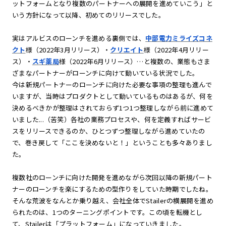
ットフォームとなり複数のパートナーへの展開を進めていこう」と
いう方針になって以降、初めてのリリースでした。
実はアルビスのローンチを進める裏側では、
中部電力ミライズコネ
クト
様（2022年3月リリース）・
クリエイト
様（2022年4月リリー
ス）・
スギ薬局
様（2022年6月リリース）…と複数の、業態もさま
ざまなパートナーがローンチに向けて動いている状況でした。
今は新規パートナーのローンチに向けた必要な事項の整理も進んで
いますが、当時はプロダクトとして動いているものはあるが、何を
決めるべきかが整理はされておらず1つ1つ整理しながら前に進めて
いました...（苦笑）各社の業務プロセスや、何を定義すればサービ
スをリリースできるのか、ひとつずつ整理しながら進めていたの
で、巻き戻して「ここを決めないと！」ということも多々ありまし
た。
複数社のローンチに向けた開発を進めながら次回以降の新規パート
ナーのローンチを楽にするための型作りをしていた時期でしたね。
そんな荒波をなんとか乗り越え、会社全体でStailerの横展開を進め
られたのは、1つのターニングポイントです。この頃を転機とし
て、Stailerは「プラットフォーム」になっていきました。