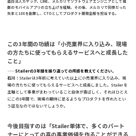
面白法人カヤック、LINE、メルカリでソフトウェアエンジニアとして複
数のモバイルアプリの立ち上げを経験。その後、メルカリで同僚だった
矢本と10Xを創業し、CTOとしてプロダクト開発全般を担当する。
この3年間の功績は「小売業界に入り込み、現場
の方たちに使ってもらえるサービスへと成長した
こと」
——
Stailerの3年間を振り返っての所感を教えてください。
石川：
Stailerは3年前に考えていた以上に小売業界に入り込み、現
場の方たちに使ってもらえるサービスへと成長しました。Stailerを
主軸として事業がまわっていること自体が喜ばしく、それはひとえ
にこの3年間で、現場の期待に足るようなプロダクトを作れたとい
う証左なのではないでしょうか。
今後目指すのは「Stailer単体で、多くのパート
ナーにとっての真の事業価値を作ることができる