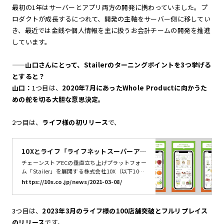
最初の1年はサーバーとアプリ両方の開発に携わっていました。プ
ロダクトが成長するにつれて、開発の主軸をサーバー側に移してい
き、最近では金銭や個人情報を主に扱うお会計チームの開発を推進
しています。
——
山口さんにとって、Stailerのターニングポイントを3つ挙げる
とすると？
山口：
1つ目は、
2020年7月にあったWhole Productに向かうた
めの舵を切る大胆な意思決定。
2つ目は、
ライフ様の初リリース
で、
10Xとライフ「ライフネットスーパーア
プリ」を提供開始 〜売上100億円を目指
チェーンストアECの垂直立ち上げプラットフォー
すライフのEC事業をデジタル面で支援〜 |
ム「Stailer」を展開する株式会社10X（以下10
X）は、首都圏と近畿圏で275店舗のスーパーマ
株式会社10X
https://10x.co.jp/news/2021-03-08/
ーケットを展開する株式会社ライフコーポレーシ
ョン（以下ライフ）と、ライフが運営するネット
スーパー「ライフネットスーパー」初のモバイル
3つ目は、
2023年3月のライフ様の100店舗突破とフルリプレイス
アプリ版となる「ライフネットスーパーアプリ」
のリリース
です。
の提供を開始します。