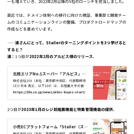
ーも増えていき、2022年2月以降の5社のローンチを担当しました。
開始します。
直近では、ドメイン体制への移行に向けた検証、事業部と開発チー
ムのコミュニケーションラインの整備、プロダクトロードマップの
作成などを進めています。
——
浦さんにとって、Stailerのターニングポイントを3つ挙げると
すると？
浦：
1つ目が
2022年2月のアルビス様のリリース
、
北陸エリアNo.1スーパー「アルビス」が
Stailer導入。店舗受け取り型ネットスー
株式会社10X（本社：東京都中央区、代表取締役
パーを2/21より開始 | 株式会社10X
CEO 矢本 真丈、以下10X）は、北陸最大手の食品
スーパー「アルビス」が手掛けるネットスーパ
https://10x.co.jp/news/albis-bopis-start/
ー、アルビスネットスーパー「らくらくスマホオ
ーダー」の提供を2/21より開始します。本サービ
スは10Xが運営する小売EC向けプラットフォーム
2つ目が
2023年1月のレジ前推薦機能と特集管理機能の提供
、
「Stailer」を通じて提供します。
小売ECプラットフォーム「Stailer（ス
テイラー）」が 「レジ前推薦機能」と
株式会社10X（本社：東京都中央区、代表取締役