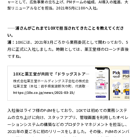
ャーとして、広告事業の立ち上げ、PMチームの組成、AI導入の推進、大
型リニューアルなどを担当。2021年5月に10Xへ入社。
——
浦さんがこれまで10Xで担当されてきたことを教えてくださ
い。
浦：
10Xには、2021年3月ごろから業務委託として関わっており、5
月に正式に入社しました。時期としては、薬王堂様のローンチ直後
ですね。
10Xと薬王堂が共同で「ドラッグストアD
X推進プロジェクト」開始 ネットで注
株式会社薬王堂ホールディングス子会社の株式会
文、ドライブスルーで受取可能な「P!ck
社薬王堂（本社：岩手県紫波郡矢巾町、代表取締
役社長執行役員 ： 西郷 辰弘、以下薬王堂）とチ
and」アプリを提供 | 株式会社10X
https://10x.co.jp/news/2021-03-15/
ェーンストアECの垂直立ち上げプラットフォーム
「Stailer」を展開する株式会社10X（本社 ： 東京
都中央区、代表取締役CEO 矢本 真丈、以下10X）
入社後はライフ様のPdMをしており、10Xでは初めての業務システ
は共同で「ドラッグストアDX推進プロジェク
ムの立ち上げに向け、スタッフアプリ、管理画面を利用したオペレ
ト」を開始します。第一弾となる今回は、薬王堂
の商品をスマートフォンから注文し、店頭または
ーションシステムの構築などのプロダクトマネジメントを担当し、
店舗駐車場で車上受取（ドライブスルー受取）で
2021年の夏ごろに初のリリースをしました。その後、PdMのメンバ
きるアプリ「P!ck and（ピックアンド）」を提供