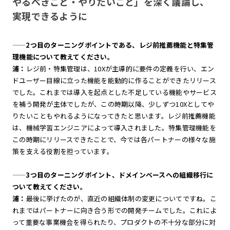
やるべきこと・やりたいこと」を深く議論し、
実現できるように
——
2つ目のターニングポイントである、レジ前推薦機能と特集管
理機能について教えてください。
浦：
レジ前・特集管理は、10Xが主導的に要件の定義を行い、エン
ドユーザー目線に立った機能を能動的に作ることができたリリース
でした。これまでは導入を起点とした不足している機能やサービス
を補う開発が主体でしたが、この時期以降、少しずつ10Xとしてや
りたいこともやれるようになってきたと思います。レジ前推薦機能
は、機械学習エンジニアによって導入されました。特集管理機能を
この時期にリリースできたことで、今では各パートナーの様々な施
策を支える役割を担っています。
——
3つ目のターニングポイント、ドメインベースへの組織移行に
ついて教えてください。
浦：
最後に挙げたのが、直近の組織体制の変更についてですね。こ
れまではパートナーに向き合う形での開発チームでした。これによ
って重要な事業機会を得られたり、プロダクトの不十分な部分に対