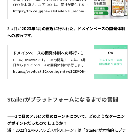
「特集管理機能」の提供を開始 | 株式会社
CEO 矢本 真丈、以下10X）は、同社が提供する小
売ECプラットフォーム「Stailer（ステイラ
10X
https://10x.co.jp/news/stailer-ai_recomm
ー）」を利用する小売事業者向けに、AIが”つい
end-special_feature/
で買い”をおすすめする「レジ前推薦機能」と、
季節商材等おすすめ商品の販促機能「特集管理機
3つ目が
2023年4月の直近に行われた、ドメインベースの開発体制
能」の提供を開始しました。 ネットスーパー・ネ
への移行
です。
ットドラッグストアにおいて”商品との偶然の出
会い”を創出する機能の充実を図り、従来では実
現が難しかった新たな商品発見機会の拡大を目指
します。
ドメインベースの開発体制への移行 - 10X
Product Blog
CTOのishkawaです。 10Xの開発チームは、4月1
日からドメインベースの開発体制に移行しまし
た。 ここで言うドメインとは、注文やピックパッ
https://product.10x.co.jp/entry/2023/04/2
クや配達などの業務領域を指す言葉です。ドメイ
8/080000
ンベースの開発体制に移行するということは、開
発チームの分割単位をドメインにして、各ドメイ
ンを担当する開発チームが決まっている状態にす
るということです。 組織移行の背景 これまで
Stailerがプラットフォームになるまでの奮闘
は、開発チームの分割単位をパートナー企業とし
てきました。各パートナー企業を担当する開発が
決まっているため、パートナー企業の目線でプロ
——
1つ目のアルビス様のローンチについて、どのようなターニン
ダクトの未熟な面があっても迅速に対応できます
し、それによって事業機会を掴めたケースもあり
グポイントだったのでしょうか？
ました。 一方…
浦：
2022年2月のアルビス様のローンチは「Stailerが本格的にプラ