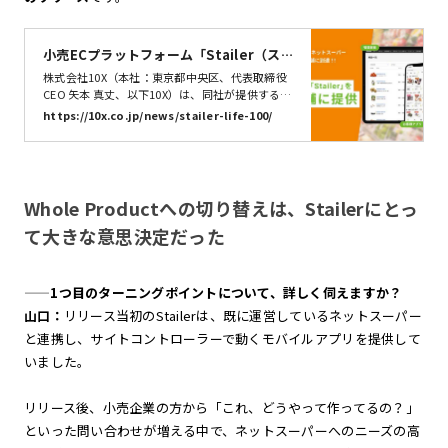
小売ECプラットフォーム「Stailer（ス
テイラー）」、100店舗に到達した「ラ
株式会社10X（本社：東京都中央区、代表取締役
イフネットスーパー」全店に提供 | 株式会
CEO 矢本 真丈、以下10X）は、同社が提供する小
売ECプラットフォーム「Stailer（ステイラ
社10X
https://10x.co.jp/news/stailer-life-100/
ー）」が、首都圏と近畿圏で297店舗のスーパー
マーケットを展開する株式会社ライフコーポレー
ション（以下ライフ）が運営する「ライフネット
スーパー」全店舗に導入されたことをお知らせし
ます。また、「ライフネットスーパー」は2023年
Whole Productへの切り替えは、Stailerにとっ
3月15日に東有馬店でサービスを開始し、100店
舗に到達しました。
て大きな意思決定だった
——
1つ目のターニングポイントについて、詳しく伺えますか？
山口：
リリース当初のStailerは、既に運営しているネットスーパー
と連携し、サイトコントローラーで動くモバイルアプリを提供して
いました。
リリース後、小売企業の方から「これ、どうやって作ってるの？」
といった問い合わせが増える中で、ネットスーパーへのニーズの高