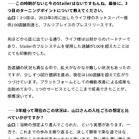
——
この時期がないと今のStailerはないですもんね。最後に、3
つ目のターニングポイントについて教えてください。
山口：
3つ目は、2023年3月に出したライフ様のネットスーパー提
供100店舗到達と、フルリプレイスのプレスリリースです。
先ほどから話に出ている通り、ライフ様は以前からのパートナーで
あり、Stailerのフルシステムを使用した店舗が100を超えたことは
とても印象的でした。
各店舗の状況も異なる中で、拡大がなかなか難しい状況もあったの
ですが、少しずつ試行錯誤を進め、現在は100店舗を超えて広がり
つづけています。プラットフォームとしての機能改善による成果も
出始めており、1つのサービスとしてここまで成長できたことが、
感慨深いです。
——
3年経って現在のこの状況は、山口さんの入社ごろの想定と比
べていかがですか？
山口：
当時の想定より進んでこられた、という実感があります。一
方で、これまでの歩みを振り返ると、決して簡単で楽な道ではな
く、大変なことの方が多かったなと思います。良い面も悪い面も含