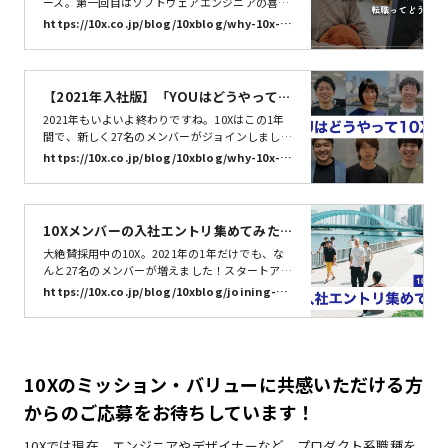
うでした? | 株式会社10X
ーズ。第一回目はソフトウェアエンジニアの喜多
啓介(@kitak)さんです。GMOペパボでソフトウ
https://10x.co.jp/blog/10xblog/why-10x-ki
ェアエンジニアとしてのキャリアをスタートし、
tak/
新卒メンバーながらSUZURIの立ち上げを経験。
その後、LINE株式会社にて、フロントエンドエン
ジニアとしてのキャリアを発展されました。メガ
【2021年入社版】「YOUはどうやって1
ITと呼ばれる規模のIT企業を2社経験してきた彼
0Xに？」 | 株式会社10X
2021年もいよいよ終わりですね。10Xはこの1年
は、なぜ当時5名のスタートアップである10Xへ
間で、新しく27名のメンバーがジョインしまし
転職を決意したのでしょうか。
た。今日は2021年に入社したメンバー10名に、
https://10x.co.jp/blog/10xblog/why-10x-20
どういった経緯で10Xに応募したのか、そして入
21-members/
社の決め手について、聞いてきました！関連記
事：【更新】「YOUはどうやって10Xに？」- メ
ンバー全員に入社経緯を聞いてみた！菊池 里紗 B
10Xメンバーの入社エントリ集めてみた |
usiness Developm…
株式会社10X
大絶賛採用中の10X。2021年の1年だけでも、な
んと27名のメンバーが増えました！スタートアッ
プ業界では、目にすることも多い「入社エント
https://10x.co.jp/blog/10xblog/joining-10
リ」。各メンバーに入社経緯を聞いたこちらの記
x-blog-posts/
事もありますが、何名かはご自身のブログでも10
X入社の思いの丈を綴ってくれています。10Xに入
社したメンバーはどのような入社エントリを書い
ているのでしょうか。現在10Xに興味を持…
10Xのミッション・バリューに共感いただける方
からのご応募をお待ちしています！
10Xでは現在、エンジニアやデザイナーなど、プロダクト系職種を