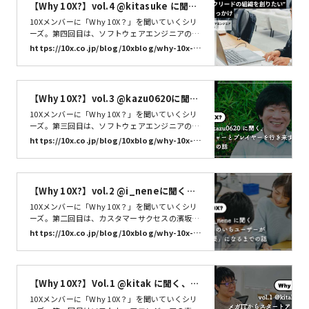
【Why 10X?】vol.4 @kitasuke に聞
く、“全員テックリードの組織を創りた
10Xメンバーに「Why 10X？」を聞いていくシリ
い”と考えたきっかけ | 株式会社10X
ーズ。第四回目は、ソフトウェアエンジニアの北
裕介@kitasukeさんです。メルカリにてテックリ
https://10x.co.jp/blog/10xblog/why-10x-ki
ード、エンジニアリングマネージャーを経験。組
tasuke/
織づくりやエンジニア採用などの業務を経て10X
にジョイン。メガIT企業からどのような想いを持
って10Xへの入社を決めたのか、実際に入社して
【Why 10X?】vol.3 @kazu0620に聞
みて感じたことを聞きました。
く、マネージャーとプレイヤーを行き来
10Xメンバーに「Why 10X？」を聞いていくシリ
するキャリアの話 | 株式会社10X
ーズ。第三回目は、ソフトウェアエンジニアの坂
本和大@kazu0620 さんです。 大学の文系学部を
https://10x.co.jp/blog/10xblog/why-10x-k
卒業後、独学でプログラミングを勉強して、KLa
azu0620/
b株式会社にソーシャルゲームのエンジニア職で
ジョイン。マネジメントを経験したのち、モバイ
ルアプリを開発する個人事業主として独立。複数
【Why 10X?】vol.2 @i_neneに聞く、
のモバイルアプリを開発・運用する経験を経てSa
タベリーのいちユーザーが「CSの要」に
10Xメンバーに「Why 10X？」を聞いていくシリ
nsan株式会社に転職。名刺アプリ「Eight」の開
なるまでの話 | 株式会社10X
ーズ。第二回目は、カスタマーサクセスの濱坂愛
発に携わり、マネジメント経験を積んできまし
音（@i_nene）さんです。新卒は大手人材会社で
た。 大人数と少人数の組織で、マネジメントとプ
https://10x.co.jp/blog/10xblog/why-10x-i_
法人営業を担当し、、その後Sansanに転職。営
レイヤーの両方を経験した坂本さんは、10Xで再
nene/
業を経て新卒採用を行い、育休中に出会った「タ
びプレイヤーとしてキャリアを歩むことを選びま
ベリー」をきっかけに10Xにジョイン。どのよう
した。100人から2人まで、大小さまざまな規模
な想いを持って10Xへの入社を決めたのか、さら
の開発組織に身をおいて感じた違いと、マネジメ
【Why 10X?】Vol.1 @kitak に聞く、メ
に入社してから今に至るまでを聞きました。
ントからプレイヤーに転換する決断について聞き
ガITからスタートアップへの転職ってど
10Xメンバーに「Why 10X？」を聞いていくシリ
ました。