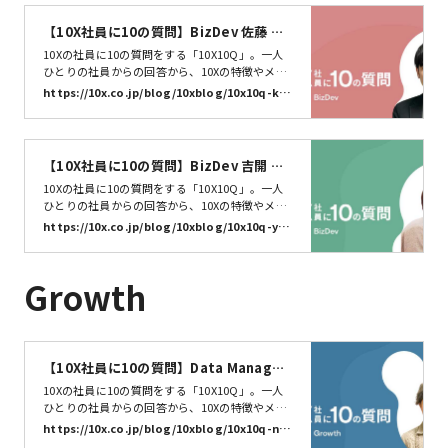
では早速質問していきます！お名前を教えてくだ
さい田村 治顕 (はるあき)です。10Xではどんなお
【10X社員に10の質問】BizDev 佐藤 諒
仕事をしていますか…
介 | 株式会社10X
10Xの社員に10の質問をする「10X10Q」。一人
ひとりの社員からの回答から、10Xの特徴やメン
バーの特性を知るきっかけになればうれしいで
https://10x.co.jp/blog/10xblog/10x10q-kiy
す。今回は、BizDev 佐藤 諒介さんに10の質問に
ose/
答えていただきました。それでは早速いってみま
しょう。10X10Q、スタート！
【10X社員に10の質問】BizDev 吉開 祐
貴 | 株式会社10X
10Xの社員に10の質問をする「10X10Q」。一人
ひとりの社員からの回答から、10Xの特徴やメン
バーの特性を知るきっかけになればうれしいで
https://10x.co.jp/blog/10xblog/10x10q-yos
す。今回は、BizDev 吉開 祐貴さんに10の質問に
hikai/
答えていただきました。それでは早速いってみま
しょう。10X10Q、スタート！
Growth
【10X社員に10の質問】Data Manager
野口友熙 | 株式会社10X
10Xの社員に10の質問をする「10X10Q」。一人
ひとりの社員からの回答から、10Xの特徴やメン
バーの特性を知るきっかけになればうれしいで
https://10x.co.jp/blog/10xblog/10x10q-no
す。今回は、Data Manager 野口友熙 さんに10
guchi/