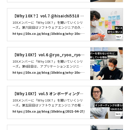
コンテンツマーケティングなど幅広い経験を積ん
できた山口さん。今までの経歴と10Xに入社した
経緯、入社して驚いたことについて聞きました。
【Why 10X？】vol.7 @hisaichi5518 に
聞く、強いエンジニアは、変化に強いエ
10Xメンバーに「Why 10X？」を聞いていくシリ
ンジニア？ | 株式会社10X
ーズ。第六回目はソフトウェアエンジニアの久田
一輝(@hisaichi5518)さんです。CTOの石川と新
https://10x.co.jp/blog/10xblog/why-10x-hi
卒同期で、10Xには3人目の社員として入社した
saichi5518/
久田さん。いままでの経歴と入社して驚いたこ
と、そして「常に変化をするように心がけてい
る」というキャリア観について聞きました。
【Why 10X?】vol.6 @ryo_ryoo_ryoo
o に聞く、ネットスーパーを使わないけ
10Xメンバーに「Why 10X？」を聞いていくシリ
れど、楽しんで開発している理由 | 株式会
ーズ。第6回目は、アプリケーションエンジニア
の三宅亮@ryo_ryoo_ryooo さんです。10X入社
社10X
https://10x.co.jp/blog/10xblog/why-10x-ry
前はフリーランスのFlutterエンジニアとして働い
o_ryoo_ryooo/
ていた三宅さん。2020年7月の入社以降、いつも
周囲が驚く速さで開発を進めています。そんな三
宅さんに、開発で大切にしている考え方や10Xな
【Why 10X?】vol.5 オンボーディングが
らではの進め方について聞きました。
要らない組織? @horimislime から見た1
10Xメンバーに「Why 10X？」を聞いていくシリ
0Xのカルチャーとは | 株式会社10X
ーズ。第五回目はソフトウェアエンジニアの堀見
宗一郎 @horimislime さんです。
https://10x.co.jp/blog/10xblog/2021-04-27/