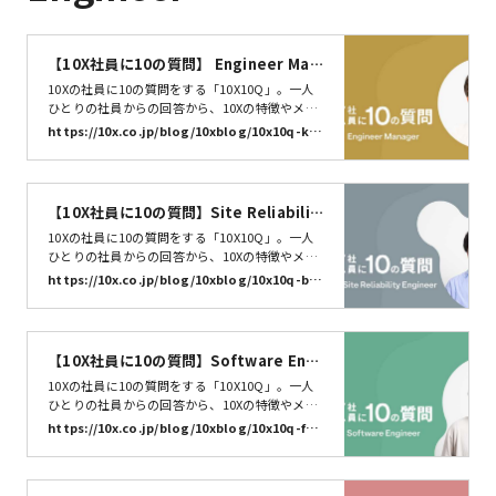
【10X社員に10の質問】 Engineer Man
ager 小迫 明弘 | 株式会社10X
10Xの社員に10の質問をする「10X10Q」。一人
ひとりの社員からの回答から、10Xの特徴やメン
バーの特性を知るきっかけになればうれしいで
https://10x.co.jp/blog/10xblog/10x10q-ko
す。今回は、Engineer Manager 小迫 明弘さんに
sako/
10の質問に答えていただきました。それでは早速
いってみましょう。10X10Q、スタート！
【10X社員に10の質問】Site Reliabilit
y Engineer @babarot | 株式会社10X
10Xの社員に10の質問をする「10X10Q」。一人
ひとりの社員からの回答から、10Xの特徴やメン
バーの特性を知るきっかけになればうれしいで
https://10x.co.jp/blog/10xblog/10x10q-bab
す。Site Reliability Engineerの@babarotさんに
arot/
10の質問に答えていただきました。それでは早速
いってみましょう。10X10Q、スタート！お名前
とニックネームを教えてくださいbabarot10…
【10X社員に10の質問】Software Engi
neer 二川隆浩 | 株式会社10X
10Xの社員に10の質問をする「10X10Q」。一人
ひとりの社員からの回答から、10Xの特徴やメン
バーの特性を知るきっかけになればうれしいで
https://10x.co.jp/blog/10xblog/10x10q-fut
す。今回は、ソフトウェアエンジニアの二川隆浩
abooo/
さん（@futabooo）さんに10の質問に答えてい
ただきました。それでは早速スタート！お名前と