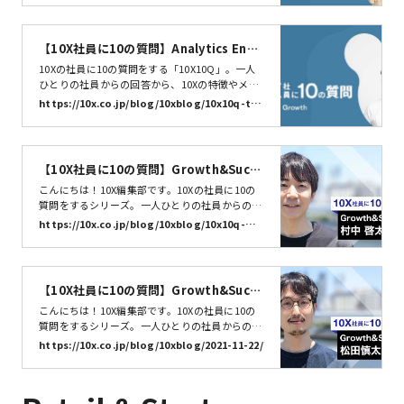
の質問に答えていただきました。それでは早速い
ってみましょう。10X10Q、スタート！
【10X社員に10の質問】Analytics Engi
neer 谷口 和輝 | 株式会社10X
10Xの社員に10の質問をする「10X10Q」。一人
ひとりの社員からの回答から、10Xの特徴やメン
バーの特性を知るきっかけになればうれしいで
https://10x.co.jp/blog/10xblog/10x10q-tan
す。今回は、Analytics Engineer 谷口 和輝（@k
iguchi/
azk1018)さんに10の質問に答えていただきまし
た。それでは早速いってみましょう。10X10Q、
スタート！お名前とニックネームを教えてくださ
【10X社員に10の質問】Growth&Succ
い谷口和輝…
ess 村中啓太郎 | 株式会社10X
こんにちは！10X編集部です。10Xの社員に10の
質問をするシリーズ。一人ひとりの社員からの回
答から、10Xの特徴やメンバーのキャラクターを
https://10x.co.jp/blog/10xblog/10x10q-mu
知るきっかけになれば嬉しいです。今回は、Gro
ranaka/
wth&Successチームの村中啓太郎さんに聞きま
した。それでは早速スタート！お名前とニックネ
ームを教えてください村中啓太郎です。10Xでは
【10X社員に10の質問】Growth&Succ
どんなお仕事をしています…
ess 松田慎太郎 | 株式会社10X
こんにちは！10X編集部です。10Xの社員に10の
質問をするシリーズ。一人ひとりの社員からの回
答から、10Xの特徴やメンバーの特性を知るきっ
https://10x.co.jp/blog/10xblog/2021-11-22/
かけになれば嬉しいです。今回は、Growth&Suc
cessチーム マネージャーの松田慎太郎さんに聞
きました。それでは早速スタート！ニックネーム
を教えてください@mattsunです。10Xではどん