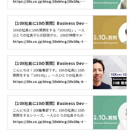
バーの特性を知るきっかけになればうれしいで
https://10x.co.jp/blog/10xblog/10x10q-mu
す。今回は、Date Manager 野口友熙 さんに10の
rai/
質問に答えていただきました。それでは早速いっ
てみましょう。10X10Q、スタート！
【10X社員に10の質問】Business Deve
lopment 角山 翔大 | 株式会社10X
10Xの社員に10の質問をする「10X10Q」。一人
ひとりの社員からの回答から、10Xの特徴やメン
バーの特性を知るきっかけになればうれしいで
https://10x.co.jp/blog/10xblog/10x10q-tsu
す。 今回はBusiness Developmentの角山 翔大さ
noyama/
んに10の質問をぶつけてみました。それでは早速
スタート！
【10X社員に10の質問】Business Deve
lopment 川崎 雅史 | 株式会社10X
こんにちは！10X編集部です。10Xの社員に10の
質問をする「10X10Q」。一人ひとりの社員の回
答から、10Xの特徴やメンバーのキャラクターを
https://10x.co.jp/blog/10xblog/10x10q-ka
知るきっかけになれば嬉しいです。今回はBusine
wasaki/
ss Developmentの川崎 雅史さん（@ma323kws
k）に10個の質問をぶつけてみます。それでは早
速、よろしくお願いします！お名前とニックネー
【10X社員に10の質問】Business Deve
ムを教えてく…
lopment 田村 治顕 | 株式会社10X
こんにちは！10X編集部です。10Xの社員に10の
質問をするシリーズ。一人ひとりの社員からの回
答から、10Xの特徴やメンバーのキャラクターを
https://10x.co.jp/blog/10xblog/10x10q-ta
知るきっかけになれば嬉しいです。今回はBusine
mura/
ss Developmentの田村さんに聞きました。それ