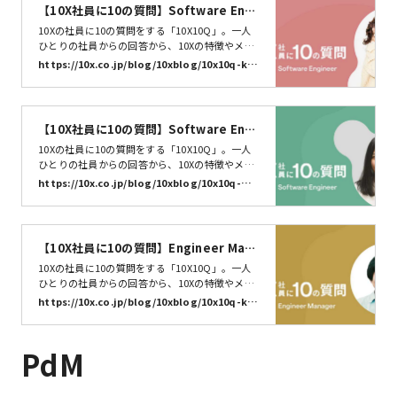
ニックネームを教えてください二川隆浩（ふたが
【10X社員に10の質問】Software Engi
わたかひろ）です！ニックネームはfu…
neer 片山 潮美 | 株式会社10X
10Xの社員に10の質問をする「10X10Q」。一人
ひとりの社員からの回答から、10Xの特徴やメン
バーの特性を知るきっかけになればうれしいで
https://10x.co.jp/blog/10xblog/10x10q-kat
す。今回は、 Software Engineer 片山 潮美さんに
ayama/
10の質問に答えていただきました。それでは早速
いってみましょう。10X10Q、スタート！
【10X社員に10の質問】Software Engi
neer 松浦 優衣 | 株式会社10X
10Xの社員に10の質問をする「10X10Q」。一人
ひとりの社員からの回答から、10Xの特徴やメン
バーの特性を知るきっかけになればうれしいで
https://10x.co.jp/blog/10xblog/10x10q-ma
す。今回は、 Software Engineer 松浦優衣さん
tsuura/
（@teshi04）に10の質問に答えていただきまし
た。それでは早速いってみましょう。10X10Q、
スタート！
【10X社員に10の質問】Engineer Mana
ger 坂本 和大 | 株式会社10X
10Xの社員に10の質問をする「10X10Q」。一人
ひとりの社員からの回答から、10Xの特徴やメン
バーの特性を知るきっかけになればうれしいで
https://10x.co.jp/blog/10xblog/10x10q-kaz
す。今回は、Engineer Manager 坂本 和大さん
u/
（@kazu0620）に10の質問に答えていただきま
した。それでは早速いってみましょう。10X10
PdM
Q、スタート！