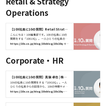
Retail & Strategy
なお仕事をしてい…
Operations
【10X社員に10の質問】Retail Strateg
y & Operations栃内慶彦 | 株式会社10X
こんにちは！10X編集部です。10Xの社員に10の
質問をする「10X10Q」。一人ひとりの社員の回
答から、10Xの特徴やメンバーのキャラクターを
https://10x.co.jp/blog/10xblog/10x10q-toc
知るきっかけになれば嬉しいです。今回はRetail
hinai/
Strategy & Operationsチームの栃内慶彦さん
（@mani_0417）に聞きました。栃内さんの10X
Corporate・HR
10Q、早速スタートです！お名前とニック…
【10X社員に10の質問】真鍋 卓也 | 株式
会社10X
10Xの社員に10の質問をする「10X10Q」。一人
ひとりの社員からの回答から、10Xの特徴やメン
バーの特性を知るきっかけになればうれしいで
https://10x.co.jp/blog/10xblog/10x10q-ma
す。今回は、HRBP 真鍋卓也 さんに10の質問に答
nabe/
えていただきました。それでは早速いってみまし
ょう。10X10Q、スタート！