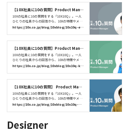
【10X社員に10の質問】Product Mana
ger 江波 拓郎 | 株式会社10X
10Xの社員に10の質問をする「10X10Q」。一人
ひとりの社員からの回答から、10Xの特徴やメン
バーの特性を知るきっかけになればうれしいで
https://10x.co.jp/blog/10xblog/10x10q-ena
す。今回は、Product Manager 江波 拓郎さん
mi/
（@enaminnn）に10の質問に答えていただきま
した。それでは早速いってみましょう。10X10
Q、スタート！
【10X社員に10の質問】Product Mana
ger 太田垣 慶 | 株式会社10X
10Xの社員に10の質問をする「10X10Q」。一人
ひとりの社員からの回答から、10Xの特徴やメン
バーの特性を知るきっかけになればうれしいで
https://10x.co.jp/blog/10xblog/10x10q-ke
す。今回は、 Product Manager 太田垣 慶（@kc
i/
assandra）に10の質問に答えていただきまし
た。それでは早速いってみましょう。10X10Q、
スタート！
【10X社員に10の質問】 Product Mana
ger 宮前 宏一 | 株式会社10X
10Xの社員に10の質問をする「10X10Q」。一人
ひとりの社員からの回答から、10Xの特徴やメン
バーの特性を知るきっかけになればうれしいで
https://10x.co.jp/blog/10xblog/10x10q-miy
す。今回は、 Product Manager 宮前 宏一さんに
amae/
10の質問に答えていただきました。それでは早速
いってみましょう。10X10Q、スタート！
Designer