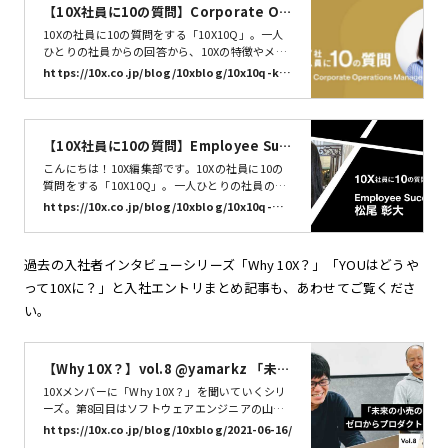
【10X社員に10の質問】Corporate Op
erations 川村 優季 | 株式会社10X
10Xの社員に10の質問をする「10X10Q」。一人
ひとりの社員からの回答から、10Xの特徴やメン
バーの特性を知るきっかけになればうれしいで
https://10x.co.jp/blog/10xblog/10x10q-ka
す。今回は、Corporate Operations 川村 優季
wamura/
（@mu_yk521)さんに10の質問に答えていただ
きました。それでは早速いってみましょう。10X1
0Q、スタート！お名前とニックネームを教えて
【10X社員に10の質問】Employee Suc
ください川村…
cess 松尾 彰大 | 株式会社10X
こんにちは！10X編集部です。10Xの社員に10の
質問をする「10X10Q」。一人ひとりの社員の回
答から、10Xの特徴やメンバーのキャラクターを
https://10x.co.jp/blog/10xblog/10x10q-ma
知るきっかけになれば嬉しいです。今回はEmplo
tsuo/
yee Successの松尾 彰大さん（@highnumber
2）に聞きました。それでは早速質問していきま
過去の入社者インタビューシリーズ「Why 10X？」「YOUはどうや
す！お名前とニックネームを教えてください松尾
って10Xに？」と入社エントリまとめ記事も、あわせてご覧くださ
彰大です。ニック…
い。
【Why 10X？】vol.8 @yamarkz 「未来
の小売の姿」を描き、ゼロからプロダク
10Xメンバーに「Why 10X？」を聞いていくシリ
トを創りたい | 株式会社10X
ーズ。第8回目はソフトウェアエンジニアの山口
和輝(@yamarkz)さんです。GunosyやLayerX、
https://10x.co.jp/blog/10xblog/2021-06-16/
Housmartなどで開発、採用、育成、リサーチ、