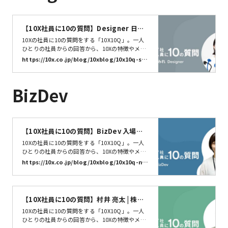
【10X社員に10の質問】Designer 日比
谷すみれ | 株式会社10X
10Xの社員に10の質問をする「10X10Q」。一人
ひとりの社員からの回答から、10Xの特徴やメン
バーの特性を知るきっかけになればうれしいで
https://10x.co.jp/blog/10xblog/10x10q-su
す。今回は、デザイナーの日比谷すみれさん（@
umin/
suuminbot）さんに10の質問に答えていただき
ました。それでは早速スタート！お名前とニック
BizDev
ネームを教えてください日比谷すみれです。suu
minと呼ばれています。10Xでは…
【10X社員に10の質問】BizDev 入場純 |
株式会社10X
10Xの社員に10の質問をする「10X10Q」。一人
ひとりの社員からの回答から、10Xの特徴やメン
バーの特性を知るきっかけになればうれしいで
https://10x.co.jp/blog/10xblog/10x10q-ny
す。今回は、Business Development 入場純さん
uba/
に10の質問に答えていただきました。それでは早
速いってみましょう。10X10Q、スタート！
【10X社員に10の質問】村井 亮太 | 株式
会社10X
10Xの社員に10の質問をする「10X10Q」。一人
ひとりの社員からの回答から、10Xの特徴やメン